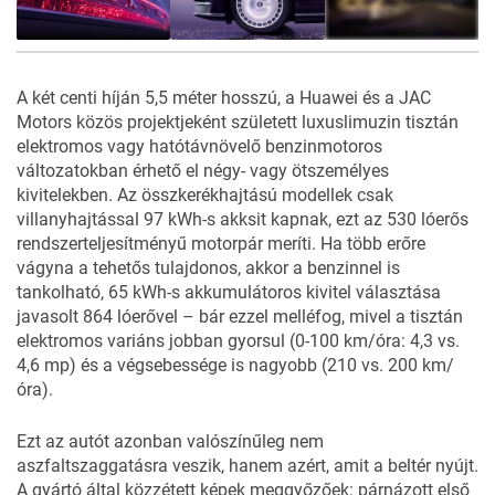
7
FOTÓ
A két centi híján 5,5 méter hosszú, a Huawei és a JAC
Motors közös projektjeként született luxuslimuzin tisztán
elektromos vagy hatótávnövelő benzinmotoros
változatokban érhető el négy- vagy ötszemélyes
kivitelekben. Az összkerékhajtású modellek csak
villanyhajtással 97 kWh-s akksit kapnak, ezt az 530 lóerős
rendszerteljesítményű motorpár meríti. Ha több erőre
vágyna a tehetős tulajdonos, akkor a benzinnel is
tankolható, 65 kWh-s akkumulátoros kivitel választása
javasolt 864 lóerővel – bár ezzel melléfog, mivel a tisztán
elektromos variáns jobban gyorsul (0-100 km/óra: 4,3 vs.
4,6 mp) és a végsebessége is nagyobb (210 vs. 200 km/
óra).
Ezt az autót azonban valószínűleg nem
aszfaltszaggatásra veszik, hanem azért, amit a beltér nyújt.
A gyártó által közzétett képek meggyőzőek: párnázott első