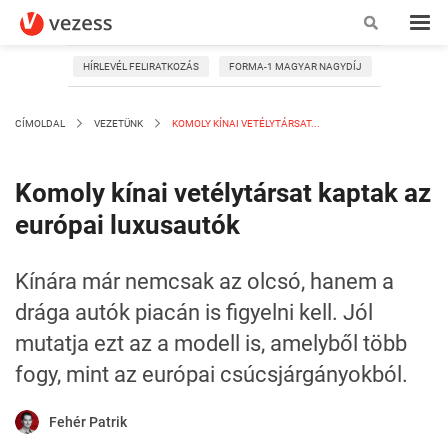
HÍRLEVÉL FELIRATKOZÁS
FORMA-1 MAGYAR NAGYDÍJ
CÍMOLDAL
VEZETÜNK
KOMOLY KÍNAI VETÉLYTÁRSAT...
Komoly kínai vetélytársat kaptak az
európai luxusautók
Kínára már nemcsak az olcsó, hanem a
drága autók piacán is figyelni kell. Jól
mutatja ezt az a modell is, amelyből több
fogy, mint az európai csúcsjárgányokból.
Fehér Patrik