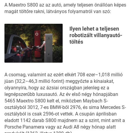
A Maextro S800 az az autó, amely teljesen önállóan képes
magát töltőre rakni, látványos folyamatról van szó:
Ilyen lehet a teljesen
robotizált villanyautó-
töltés
A csomag, valamint az ezért elkért 708 ezer–1,018 millió
jüan (32,2–46,3 millió forint) meggyőzte a kínaiakat,
olyannyira, hogy az ázsiai országban jelenleg ez a
legnépszerűbb luxusautó. Az év első négy hónapjában
5465 Maextro S800 kelt el, miközben Maybach S-
osztályból 3012, 7-es BMW-ből 2976, és sima Mercedes S-
osztályból is csak 2596-ot vettek. A csupán áprilisban
eladott 1142 darab S800 majdnem az a szint, mint amit a
Porsche Panamera vagy az Audi A8 négy hónap alatt