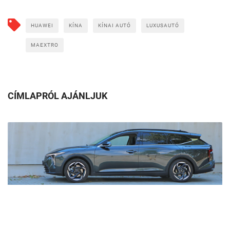
HUAWEI
KÍNA
KÍNAI AUTÓ
LUXUSAUTÓ
MAEXTRO
CÍMLAPRÓL AJÁNLJUK
Nagyobb családok és cégek kedvence lehet ez a Kia