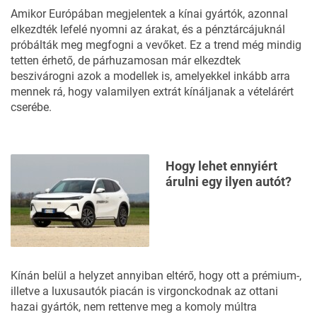
Amikor Európában megjelentek a kínai gyártók, azonnal
elkezdték lefelé nyomni az árakat, és a pénztárcájuknál
próbálták meg megfogni a vevőket.
Ez a trend még mindig
tetten érhető,
de párhuzamosan már
elkezdtek
beszivárogni azok a modellek
is, amelyekkel inkább arra
mennek rá, hogy valamilyen extrát kínáljanak a vételárért
cserébe.
Hogy lehet ennyiért
árulni egy ilyen autót?
Kínán belül a helyzet annyiban eltérő, hogy ott a prémium-,
illetve a luxusautók piacán is virgonckodnak az ottani
hazai gyártók, nem rettenve meg a komoly múltra