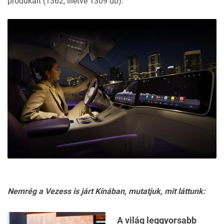
produkált (1362, illetve 1309 db).
Nemrég a Vezess is járt Kínában, mutatjuk, mit láttunk:
A világ leggyorsabb