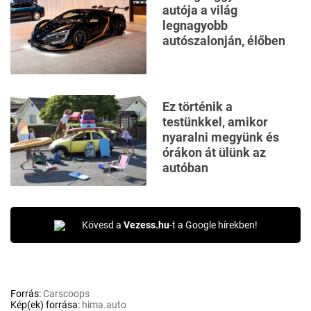
autója a világ
legnagyobb
autószalonján, élőben
Ez történik a
testünkkel, amikor
nyaralni megyünk és
órákon át ülünk az
autóban
Kövesd a
Vezess.hu
-t a Google hírekben!
Forrás:
Carscoops
Kép(ek) forrása:
hima.auto