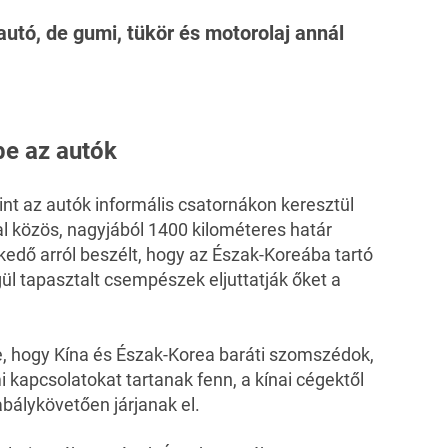
autó, de gumi, tükör és motorolaj annál
be az autók
int az autók informális csatornákon keresztül
al közös, nagyjából 1400 kilométeres határ
edő arról beszélt, hogy az Észak-Koreába tartó
l tapasztalt csempészek eljuttatják őket a
e, hogy Kína és Észak-Korea baráti szomszédok,
 kapcsolatokat tartanak fenn, a kínai cégektől
abálykövetően járjanak el.