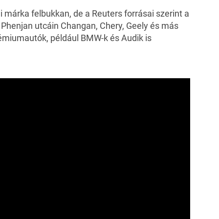
 márka felbukkan, de a Reuters forrásai szerint a
. Phenjan utcáin Changan, Chery, Geely és más
prémiumautók, például BMW-k és Audik is