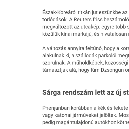
Észak-Koreáról ritkán jut eszünkbe az 
torlódások. A
Reuters
friss beszámoló
megváltozott az utcakép: egyre több 
közülük kínai márkájú, és hivatalosan 
A változás annyira feltűnő, hogy a k
alakulnak ki, a szállodák parkolói meg
szorulnak. A műholdképek, közösségi 
támasztják alá, hogy Kim Dzsongun o
Sárga rendszám lett az új 
Phenjanban korábban a kék és fekete
vagy katonai járműveket jelöltek. Most
pedig magántulajdonú autókhoz köthe