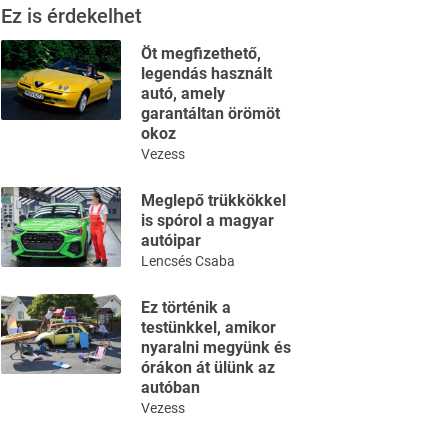
Ez is érdekelhet
Öt megfizethető,
legendás használt
autó, amely
garantáltan örömöt
okoz
Vezess
Meglepő trükkökkel
is spórol a magyar
autóipar
Lencsés Csaba
Ez történik a
testünkkel, amikor
nyaralni megyünk és
órákon át ülünk az
autóban
Vezess