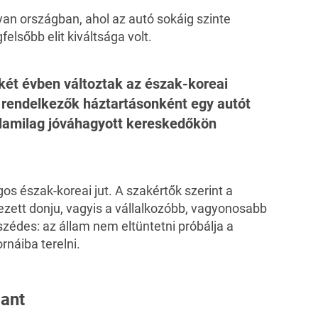
an országban, ahol az autó sokáig szinte
felsőbb elit kiváltsága volt.
 két évben változtak az észak-koreai
l rendelkezők háztartásonként egy autót
államilag jóváhagyott kereskedőkön
s észak-koreai jut. A szakértők szerint a
ett donju, vagyis a vállalkozóbb, vagyonosabb
szédes: az állam nem eltüntetni próbálja a
náiba terelni.
jant