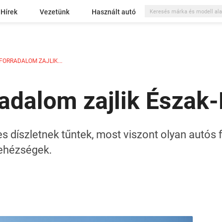
Hírek
Vezetünk
Használt autó
ORRADALOM ZAJLIK...
radalom zajlik Észak
es díszletnek tűntek, most viszont olyan autós 
nehézségek.