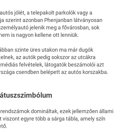
autós jólét, a telepakolt parkolók vagy a
ja szerint azonban Phenjanban látványosan
személyautó jelenik meg a fővárosban, sok
nem is nagyon kellene ott lenniük.
orábban szinte üres utakon ma már dugók
telnek, az autók pedig sokszor az utcákra
médiás felvételek, látogatók beszámolói azt
rszága csendben belépett az autós korszakba.
státuszszimbólum
 rendszámok domináltak, ezek jellemzően állami
 viszont egyre több a sárga tábla, amely szín
tő.