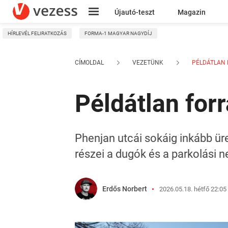
Újautó-teszt
Magazin
HÍRLEVÉL FELIRATKOZÁS
FORMA-1 MAGYAR NAGYDÍJ
Kresz
CÍMOLDAL
VEZETÜNK
PÉLDÁTLAN F
Példátlan for
Phenjan utcái sokáig inkább ür
részei a dugók és a parkolási 
Erdős Norbert
2026.05.18. hétfő 22:05