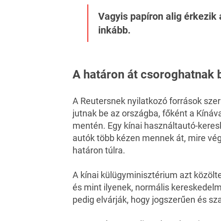
Vagyis papíron alig érkezik 
inkább.
A határon át csoroghatnak 
A Reutersnek nyilatkozó források szer
jutnak be az országba, főként a Kínáv
mentén. Egy kínai használtautó-keresk
autók több kézen mennek át, mire végü
határon túlra.
A kínai külügyminisztérium azt közölt
és mint ilyenek, normális kereskedelmi
pedig elvárják, hogy jogszerűen és sz