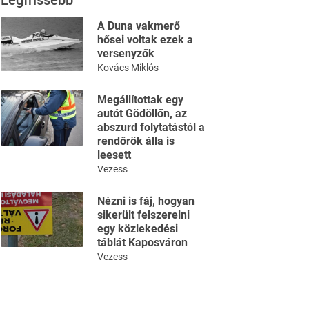
Legfrissebb
A Duna vakmerő
hősei voltak ezek a
versenyzők
Kovács Miklós
Megállítottak egy
autót Gödöllőn, az
abszurd folytatástól a
rendőrök álla is
leesett
Vezess
Nézni is fáj, hogyan
sikerült felszerelni
egy közlekedési
táblát Kaposváron
Vezess