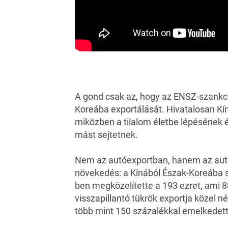
A gond csak az, hogy az ENSZ-szankci
Koreába exportálását. Hivatalosan Kín
miközben a tilalom életbe lépésének
mást sejtetnek.
Nem az autóexportban, hanem az aut
növekedés: a Kínából Észak-Koreába 
ben megközelítette a 193 ezret, ami 88
visszapillantó tükrök exportja közel n
több mint 150 százalékkal emelkedett