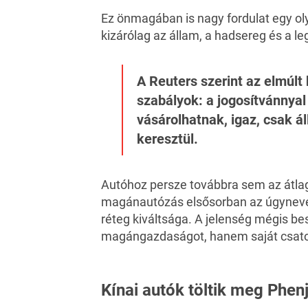
Ez önmagában is nagy fordulat egy oly
kizárólag az állam, a hadsereg és a leg
A Reuters szerint az elmúlt
szabályok: a jogosítvánnya
vásárolhatnak, igaz, csak 
keresztül.
Autóhoz persze továbbra sem az átlago
magánautózás elsősorban az úgynevez
réteg kiváltsága. A jelenség mégis be
magángazdaságot, hanem saját csator
Kínai autók töltik meg Phen