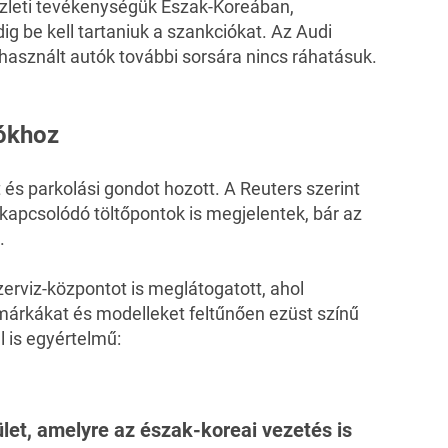
üzleti tevékenységük Észak-Koreában,
g be kell tartaniuk a szankciókat. Az Audi
használt autók további sorsára nincs ráhatásuk.
tókhoz
s parkolási gondot hozott. A Reuters szerint
apcsolódó töltőpontok is megjelentek, bár az
.
erviz-központot is meglátogatott, ahol
árkákat és modelleket feltűnően ezüst színű
l is egyértelmű:
let, amelyre az észak-koreai vezetés is