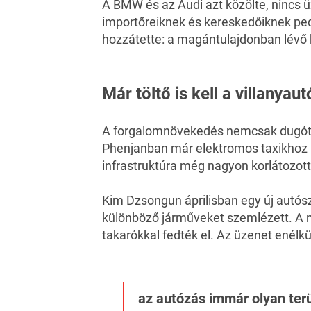
A BMW és az Audi azt közölte, nincs 
importőreiknek és kereskedőiknek pedi
hozzátette: a magántulajdonban lévő 
Már töltő is kell a villanyau
A forgalomnövekedés nemcsak dugót é
Phenjanban már elektromos taxikhoz k
infrastruktúra még nagyon korlátozott
Kim Dzsongun áprilisban egy új autósz
különböző járműveket szemlézett. A m
takarókkal fedték el. Az üzenet enélkü
az autózás immár olyan terü