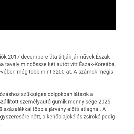
ók 2017 decembere óta tiltják járművek Észak-
a tavaly mindössze két autót vitt Észak-Koreába,
 évében még több mint 3200-at. A számok mégis
ózáshoz szükséges dolgokban látszik a
szállított személyautó-gumik mennyisége 2025-
 százalékkal több a járvány előtti átlagnál. A
égyszeresére nőtt, a kenőolajoké és zsíroké pedig
.