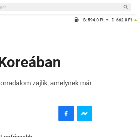
B:
594.0 Ft
D:
662.0 Ft
-Koreában
forradalom zajlik, amelynek már