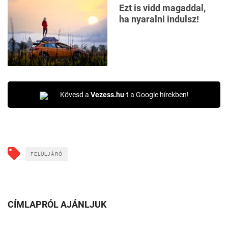
Ezt is vidd magaddal,
ha nyaralni indulsz!
Kövesd a
Vezess.hu
-t a Google hírekben!
FELÜLJÁRÓ
CÍMLAPRÓL AJÁNLJUK