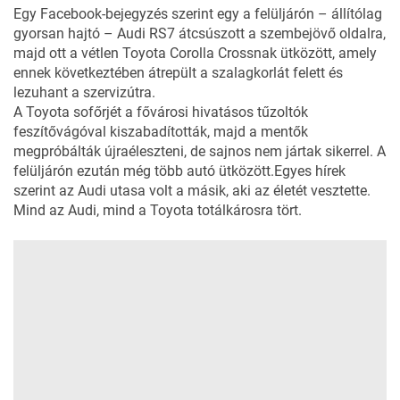
Egy Facebook-bejegyzés szerint egy a felüljárón – állítólag
gyorsan hajtó –
Audi RS7
átcsúszott a szembejövő oldalra,
majd ott a vétlen Toyota Corolla Crossnak ütközött, amely
ennek következtében átrepült a szalagkorlát felett és
lezuhant a szervizútra.
A Toyota sofőrjét a fővárosi hivatásos tűzoltók
feszítővágóval kiszabadították, majd a mentők
megpróbálták újraéleszteni, de sajnos nem jártak sikerrel. A
felüljárón ezután még több autó ütközött.
Egyes hírek
szerint az Audi utasa volt a másik, aki az életét vesztette.
Mind az Audi, mind a Toyota totálkárosra tört.