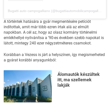
Bugatti auto campogalliano (@bugattiautomobilicampogalliano) által megosztott bejegyzés
A történtek hatására a gyár megmentésére
petíciót
indítottak, amit már több ezren írtak alá az elmúlt
napokban. A cél az, hogy az olasz kormány történelmi
emlékhellyé nyilvánítsa a ’90-es években szebb napokat is
látott, mintegy 240 ezer négyzetméteres csarnokot.
Korábban a Vezess is járt a helyszínen, így megismerheted
a gyárat korábbi anyagunkból:
Álomautók készültek
itt, ma szellemek
lakják