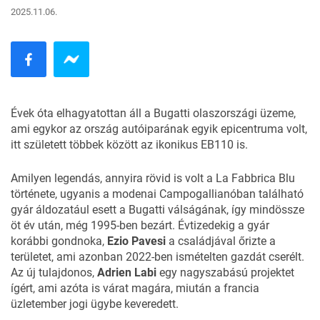
2025.11.06.
Évek óta elhagyatottan áll a
Bugatti
olaszországi üzeme,
ami egykor az ország autóiparának egyik epicentruma volt,
itt született többek között
az ikonikus EB110
is.
Amilyen legendás, annyira rövid is volt
a La Fabbrica Blu
története
, ugyanis a modenai Campogallianóban található
gyár áldozatául esett a Bugatti válságának, így mindössze
öt év után, még 1995-ben bezárt. Évtizedekig a gyár
korábbi gondnoka,
Ezio Pavesi
a családjával őrizte a
területet, ami azonban 2022-ben ismételten gazdát cserélt.
Az új tulajdonos,
Adrien Labi
egy nagyszabású projektet
ígért, ami azóta is várat magára, miután a francia
üzletember jogi ügybe keveredett.