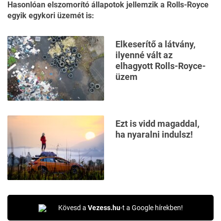
Hasonlóan elszomorító állapotok jellemzik a Rolls-Royce
egyik egykori üzemét is:
Elkeserítő a látvány,
ilyenné vált az
elhagyott Rolls-Royce-
üzem
Ezt is vidd magaddal,
ha nyaralni indulsz!
Kövesd a
Vezess.hu
-t a Google hírekben!