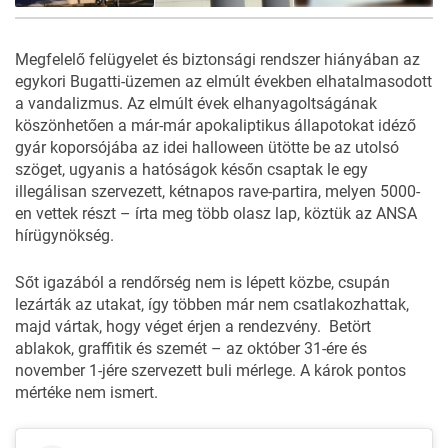
8
FOTÓ
Megfelelő felügyelet és biztonsági rendszer hiányában az
egykori Bugatti-üzemen az elmúlt években elhatalmasodott
a vandalizmus. Az elmúlt évek elhanyagoltságának
köszönhetően a már-már apokaliptikus állapotokat idéző
gyár koporsójába az idei halloween ütötte be az utolsó
szöget, ugyanis a hatóságok későn csaptak le egy
illegálisan szervezett, kétnapos rave-partira, melyen 5000-
en vettek részt – írta meg több olasz lap, köztük az
ANSA
hírügynökség.
Sőt igazából a rendőrség nem is lépett közbe, csupán
lezárták az utakat, így többen már nem csatlakozhattak,
majd vártak, hogy véget érjen a rendezvény. Betört
ablakok, graffitik és szemét – az október 31-ére és
november 1-jére szervezett buli mérlege. A károk pontos
mértéke nem ismert.