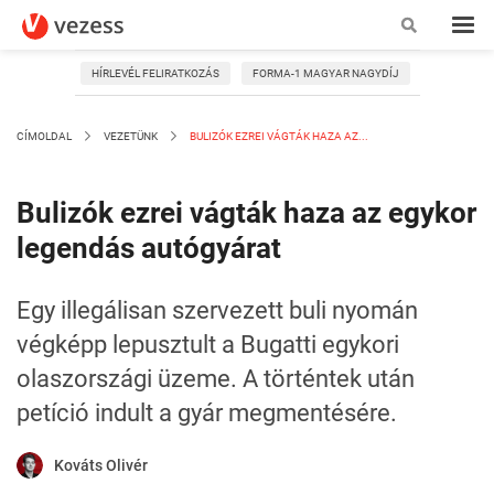
HÍRLEVÉL FELIRATKOZÁS
FORMA-1 MAGYAR NAGYDÍJ
CÍMOLDAL
VEZETÜNK
BULIZÓK EZREI VÁGTÁK HAZA AZ...
Bulizók ezrei vágták haza az egykor
legendás autógyárat
Egy illegálisan szervezett buli nyomán
végképp lepusztult a Bugatti egykori
olaszországi üzeme. A történtek után
petíció indult a gyár megmentésére.
Kováts Olivér