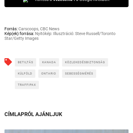
Forrás:
Carscoops, CBC News
Kép(ek) forrása:
Nyitókép: Illusztráció: Steve Russell/Toronto
Star/Getty Images
BETILTÁS
KANADA
KÖZLEKEDÉSBIZTONSÁG
KÜLFÖLD
ONTARIO
SEBESSÉGMÉRÉS
TRAFFIPAX
CÍMLAPRÓL AJÁNLJUK