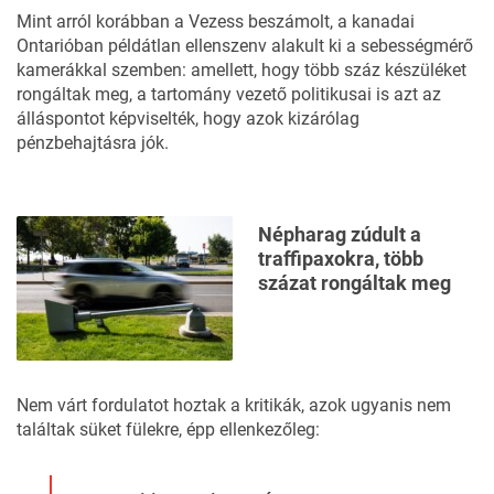
Mint arról korábban a Vezess beszámolt
, a kanadai
Ontarióban példátlan ellenszenv alakult ki a sebességmérő
kamerákkal szemben: amellett, hogy több száz készüléket
rongáltak meg, a tartomány vezető politikusai is azt az
álláspontot képviselték, hogy azok kizárólag
pénzbehajtásra
jók.
Népharag zúdult a
traffipaxokra, több
százat rongáltak meg
Nem várt fordulatot hoztak a kritikák, azok ugyanis nem
találtak süket fülekre, épp ellenkezőleg: