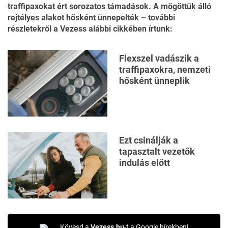
traffipaxokat ért sorozatos támadások. A mögöttük álló
rejtélyes alakot hősként ünnepelték – további
részletekről
a Vezess alábbi cikkében
írtunk:
Flexszel vadászik a
traffipaxokra, nemzeti
hősként ünneplik
Ezt csinálják a
tapasztalt vezetők
indulás előtt
Kövesd a
Vezess.hu
-t a Google hírekben!