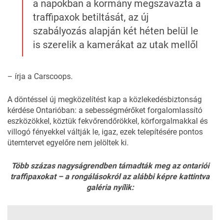
a napokban a kormány megszavazta a
traffipaxok betiltását, az új
szabályozás alapján két héten belül le
is szerelik a kamerákat az utak mellől
– írja a
Carscoops
.
A döntéssel új megközelítést kap a közlekedésbiztonság
kérdése Ontarióban: a sebességmérőket forgalomlassító
eszközökkel, köztük fekvőrendőrökkel, körforgalmakkal és
villogó fényekkel váltják le, igaz, ezek telepítésére pontos
ütemtervet egyelőre nem jelöltek ki.
Több százas nagyságrendben támadták meg az ontariói
traffipaxokat – a rongálásokról az alábbi képre kattintva
galéria nyílik: