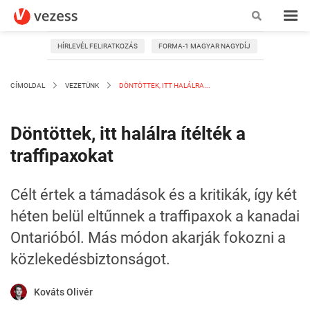
HÍRLEVÉL FELIRATKOZÁS
FORMA-1 MAGYAR NAGYDÍJ
CÍMOLDAL
VEZETÜNK
DÖNTÖTTEK, ITT HALÁLRA...
Döntöttek, itt halálra ítélték a
traffipaxokat
Célt értek a támadások és a kritikák, így két
héten belül eltűnnek a traffipaxok a kanadai
Ontarióból. Más módon akarják fokozni a
közlekedésbiztonságot.
Kováts Olivér