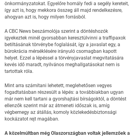
önkormányzatokat. Egyelőre homály fedi a segély kereteit,
így azt is, hogy mekkora összeg áll majd rendelkezésre,
ahogyan azt is, hogy milyen forrásból.
A
CBC News
beszámolója szerint a döntéshozók
igyekeztek minél gyorsabban keresztülvinni a traffipaxok
betiltásának törvénybe foglalását, így a javaslat egy, a
bürokrácia mérséklésére irányuló csomagban kapott
helyet. Ezzel a lépéssel a törvényjavaslat megvitatására
kevés idő maradt, nyilvános meghallgatásokat nem is
tartottak róla.
Mint arra számítani lehetett, meglehetősen vegyes
fogadtatásban részesült a lépés: a továbbiakban ugyan
már nem kell tartani a gyorshajtási bírságoktól, a döntést
ellenzők szerint már az átmeneti időszak is, amíg
végbemegy az átállás, komoly közlekedésbiztonsági
kockázatot rejt magában.
A közelmúltban még Olaszországban voltak jellemzőek a