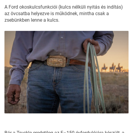
A Ford okoskulcsfunkciói (kulcs nélküli nyitás és indítás)
az övcsatba helyezve is működnek, mintha csak a
zsebünkben lenne a kulcs.
Bár a Truckle eredetileg az F–150 évfordulójára készült, a