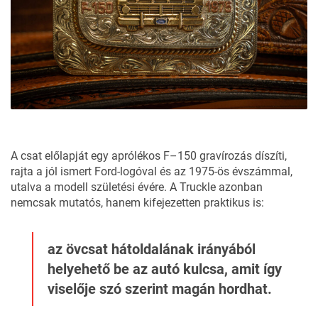
A csat előlapját egy aprólékos F–150 gravírozás díszíti,
rajta a jól ismert Ford-logóval és az 1975-ös évszámmal,
utalva a modell születési évére. A Truckle azonban
nemcsak mutatós, hanem kifejezetten praktikus is:
az övcsat hátoldalának irányából
helyehető be az autó kulcsa, amit így
viselője szó szerint magán hordhat.