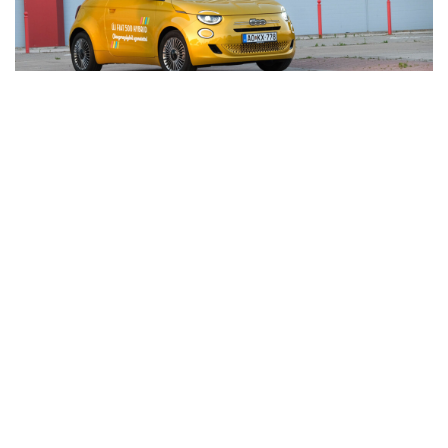
Van még egyszerű és gazdaságos új autó
Impresszum