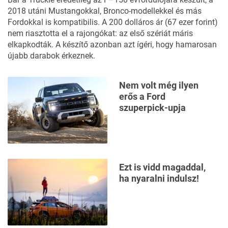
2018 utáni Mustangokkal, Bronco-modellekkel és más
Fordokkal is kompatibilis. A 200 dolláros ár (67 ezer forint)
nem riasztotta el a rajongókat: az első szériát máris
elkapkodták. A készítő azonban azt ígéri, hogy hamarosan
újabb darabok érkeznek.
Nem volt még ilyen
erős a Ford
szuperpick-upja
Ezt is vidd magaddal,
ha nyaralni indulsz!