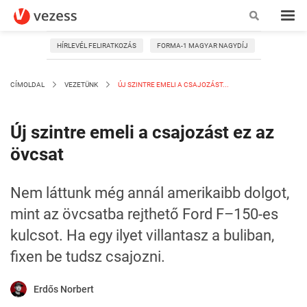
HÍRLEVÉL FELIRATKOZÁS
FORMA-1 MAGYAR NAGYDÍJ
CÍMOLDAL
VEZETÜNK
ÚJ SZINTRE EMELI A CSAJOZÁST...
Új szintre emeli a csajozást ez az
övcsat
Nem láttunk még annál amerikaibb dolgot,
mint az övcsatba rejthető Ford F–150-es
kulcsot. Ha egy ilyet villantasz a buliban,
fixen be tudsz csajozni.
Erdős Norbert