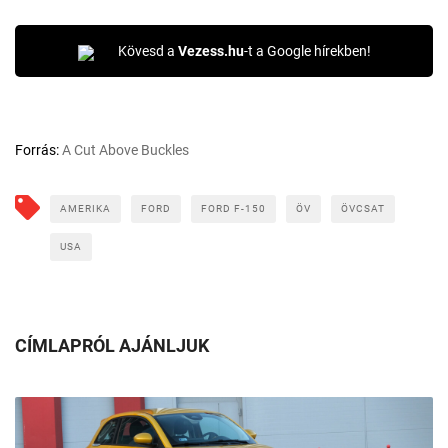
Kövesd a
Vezess.hu
-t a Google hírekben!
Forrás:
A Cut Above Buckles
AMERIKA
FORD
FORD F-150
ÖV
ÖVCSAT
USA
CÍMLAPRÓL AJÁNLJUK