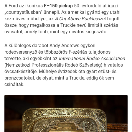
A Ford az ikonikus
F–150 pickup
50. évfordulóját igazi
„countrystílusban” ünnepli. Az amerikai gyártó egy utahi
kézműves műhellyel, az
A Cut Above Buckles
szel fogott
össze, hogy megalkossa a Truckle nevű limitált szériás
övcsatot, amely több, mint egy divatos kiegészítő.
A különleges darabot Andy Andrews egykori
rodeóversenyző és többszörös F-szériás tulajdonos
tervezte, aki egyébként az
International Rodeo Association
(Nemzetközi Professzionális Rodeó Szövetség) hivatalos
övcsatkészítője. Műhelye évtizedek óta gyárt ezüst- és
bronzcsatokat, de olyat, mint a Truckle, eddig ők sem
csináltak.