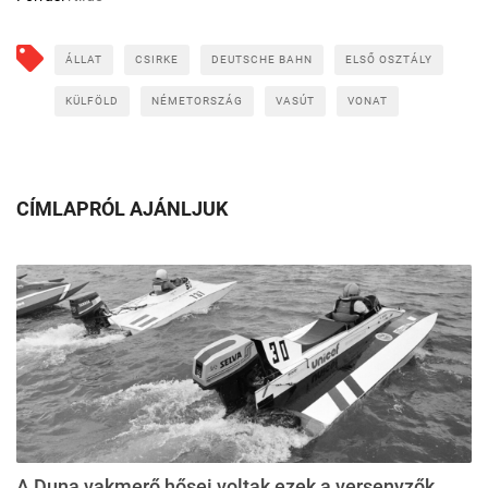
ÁLLAT
CSIRKE
DEUTSCHE BAHN
ELSŐ OSZTÁLY
KÜLFÖLD
NÉMETORSZÁG
VASÚT
VONAT
CÍMLAPRÓL AJÁNLJUK
A Duna vakmerő hősei voltak ezek a versenyzők