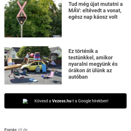
Tud még újat mutatni a
MÁV: eltévedt a vonat,
egész nap káosz volt
Ez történik a
testünkkel, amikor
nyaralni megyünk és
órákon át ülünk az
autóban
Kövesd a
Vezess.hu
-t a Google hírekben!
Forrás:
rtl.de