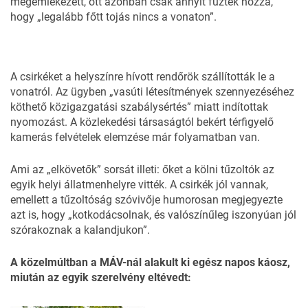
megemlékezett, ott azonban csak annyit fűztek hozzá,
hogy „legalább főtt tojás nincs a vonaton”.
A csirkéket a helyszínre hívott rendőrök szállították le a
vonatról. Az ügyben „vasúti létesítmények szennyezéséhez
köthető közigazgatási szabálysértés” miatt indítottak
nyomozást. A közlekedési társaságtól bekért térfigyelő
kamerás felvételek elemzése már folyamatban van.
Ami az „elkövetők” sorsát illeti: őket a kölni tűzoltók az
egyik helyi állatmenhelyre vitték. A csirkék jól vannak,
emellett a tűzoltóság szóvivője humorosan megjegyezte
azt is, hogy „kotkodácsolnak, és valószínűleg iszonyúan jól
szórakoznak a kalandjukon”.
A közelmúltban a MÁV-nál alakult ki egész napos káosz,
miután az egyik szerelvény eltévedt: