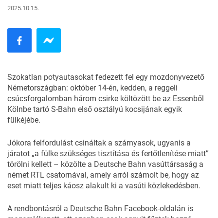
2025.10.15.
Szokatlan potyautasokat fedezett fel egy mozdonyvezető
Németországban: október 14-én, kedden, a reggeli
csúcsforgalomban három csirke költözött be az Essenből
Kölnbe tartó S-Bahn első osztályú kocsijának egyik
fülkéjébe.
Jókora felfordulást csináltak a szárnyasok, ugyanis a
járatot „a fülke szükséges tisztítása és fertőtlenítése miatt”
törölni kellett – közölte a Deutsche Bahn vasúttársaság a
német RTL csatornával
, amely arról számolt be, hogy az
eset miatt teljes káosz alakult ki a vasúti közlekedésben.
A rendbontásról a Deutsche Bahn
Facebook-oldalán
is