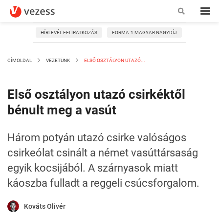
HÍRLEVÉL FELIRATKOZÁS
FORMA-1 MAGYAR NAGYDÍJ
CÍMOLDAL
VEZETÜNK
ELSŐ OSZTÁLYON UTAZÓ...
Első osztályon utazó csirkéktől
bénult meg a vasút
Három potyán utazó csirke valóságos
csirkeólat csinált a német vasúttársaság
egyik kocsijából. A szárnyasok miatt
káoszba fulladt a reggeli csúcsforgalom.
Kováts Olivér