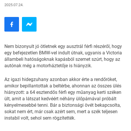
2025.07.24.
Nem bizonyult jó ötletnek egy ausztrál férfi részéről, hogy
egy befejezetlen
BMW-vel
indult útnak, ugyanis a Victoria
állambeli
hatóságoknak
kapásból szemet szúrt, hogy az
autónak még a motorháztetője is hiányzik.
Az igazi hidegzuhany azonban akkor érte a rendőröket,
amikor bepillantottak a beltérbe, ahonnan az összes ülés
hiányzott: a 64 esztendős férfi egy műanyag kerti széken
ült, amit a látszat kedvéért néhány ülőpárnával próbált
kényelmesebbé tenni. Bár a biztonsági övét bekapcsolta,
sokat nem ért, már csak azért sem, mert a szék teljesen
instabil volt, sehol sem rögzítették.