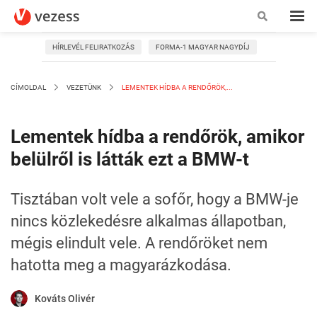
HÍRLEVÉL FELIRATKOZÁS
FORMA-1 MAGYAR NAGYDÍJ
CÍMOLDAL
VEZETÜNK
LEMENTEK HÍDBA A RENDŐRÖK,...
Lementek hídba a rendőrök, amikor
belülről is látták ezt a BMW-t
Tisztában volt vele a sofőr, hogy a BMW-je
nincs közlekedésre alkalmas állapotban,
mégis elindult vele. A rendőröket nem
hatotta meg a magyarázkodása.
Kováts Olivér