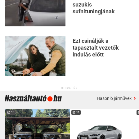
suzukis
sufnituningjának
Ezt csinálják a
tapasztalt vezetők
indulás előtt
HIRDETÉS
Hasonló járművek
10
11