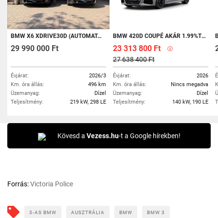
BMW X6 XDRIVE30D (AUTOMATA) MAGYARORSZÁGI! ÚJ AUTÓ!
BMW 420D COUPÉ AKÁR 1.99%THM-TEL. KÉSZLETRŐL ELVIHETŐ!
BMW
29 990 000 Ft
23 313 800 Ft
27 638 400 Ft
Évjárat:
2026/3
Évjárat:
2026
É
Km. óra állás:
496 km
Km. óra állás:
Nincs megadva
K
Üzemanyag:
Dízel
Üzemanyag:
Dízel
Ü
Teljesítmény:
219 kW, 298 LE
Teljesítmény:
140 kW, 190 LE
T
Kövesd a
Vezess.hu
-t a Google hírekben!
Forrás:
Victoria Police
3-AS BMW
AUSZTRÁLIA
BMW
BMW 3