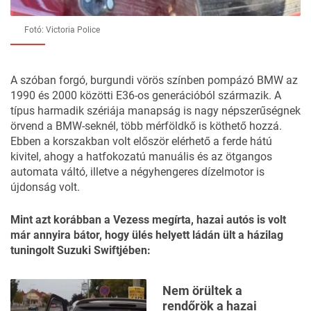
Fotó: Victoria Police
A szóban forgó, burgundi vörös színben pompázó BMW az
1990 és 2000 közötti E36-os generációból származik. A
típus harmadik szériája manapság is nagy népszerűségnek
örvend a BMW-seknél, több mérföldkő is köthető hozzá.
Ebben a korszakban volt először elérhető a ferde hátú
kivitel, ahogy a hatfokozatú manuális és az ötgangos
automata váltó, illetve a négyhengeres dízelmotor is
újdonság volt.
Mint azt korábban
a Vezess megírta
, hazai autós is volt
már annyira bátor, hogy ülés helyett ládán ült a házilag
tuningolt Suzuki Swiftjében:
Nem örültek a
rendőrök a hazai