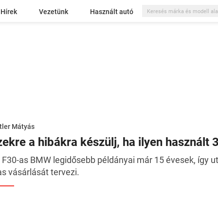
Hírek
Vezetünk
Használt autó
tler Mátyás
zekre a hibákra készülj, ha ilyen használt
 F30-as BMW legidősebb példányai már 15 évesek, így utá
as vásárlását tervezi.