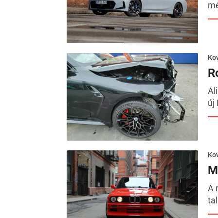
mé
Kov
R
Al
új
Kov
M
A 
ta