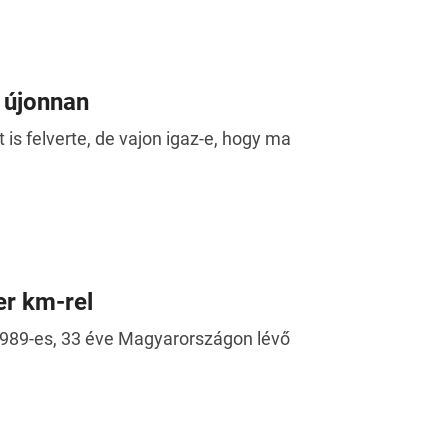
t újonnan
 is felverte, de vajon igaz-e, hogy ma
r km-rel
1989-es, 33 éve Magyarországon lévő