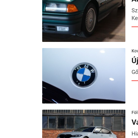
Sz
Ke
Kov
Ú
Gő
Föl
V
Hi