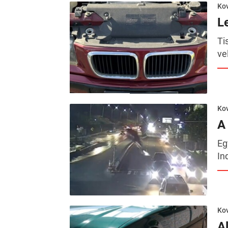
Kov
L
Ti
ve
Kov
A
Eg
In
Kov
A