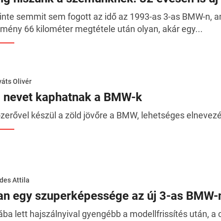
inte semmit sem fogott az idő az 1993-as 3-as BMW-n, am
mény 66 kilométer megtétele után olyan, akár egy...
áts Olivér
j nevet kaphatnak a BMW-k
zerővel készül a zöld jövőre a BMW, lehetséges elnevezés
des Attila
an egy szuperképessége az új 3-as BMW-n
ába lett hajszálnyival gyengébb a modellfrissítés után,