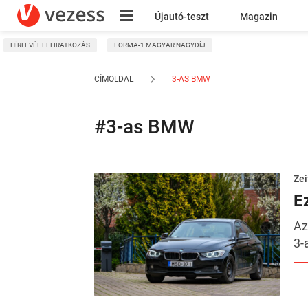
Újautó-teszt
Magazin
HÍRLEVÉL FELIRATKOZÁS
FORMA-1 MAGYAR NAGYDÍJ
Kresz
CÍMOLDAL
3-AS BMW
#3-as BMW
Zei
E
Az
3-