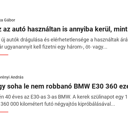
ka Gábor
z az autó használtan is annyiba kerül, min
 új autók drágulása és elérhetetlensége a használtak árát
r ugyanannyit kell fizetni egy három-, öt- vagy...
rényi András
gy soha le nem robbanó BMW E30 360 eze
én 40 éves az E30-as 3-as BMW. A kerek szülinapot egy 
 360 000 kilométert futó négyajtós kipróbálásával...