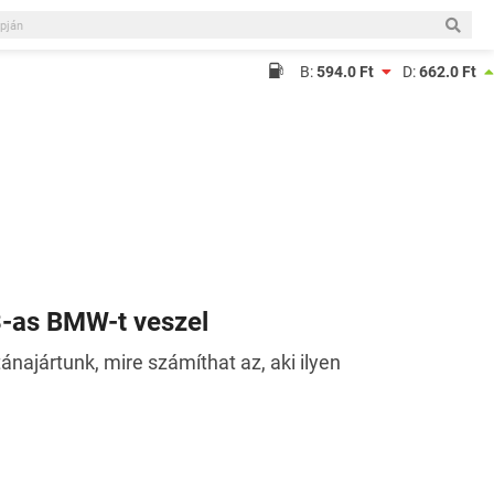
B:
594.0 Ft
D:
662.0 Ft
 3-as BMW-t veszel
najártunk, mire számíthat az, aki ilyen