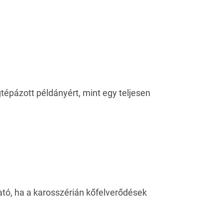
tépázott példányért, mint egy teljesen
tó, ha a karosszérián kőfelverődések