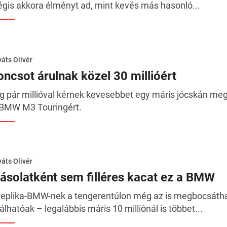
gis akkora élményt ad, mint kevés más hasonló...
áts Olivér
oncsot árulnak közel 30 millióért
ig pár millióval kérnek kevesebbet egy máris jócskán meg
 BMW M3 Touringért.
áts Olivér
ásolatként sem filléres kacat ez a BMW
replika-BMW-nek a tengerentúlon még az is megbocsátha
lálhatóak – legalábbis máris 10 milliónál is többet...