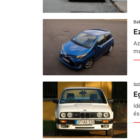
Ba
E
Az
má
Szö
E
Id
és