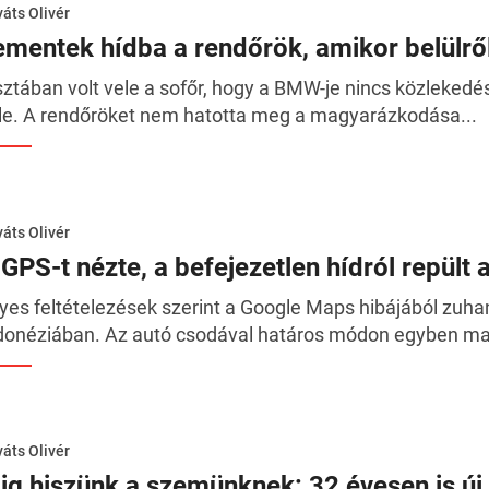
áts Olivér
ementek hídba a rendőrök, amikor belülről
sztában volt vele a sofőr, hogy a BMW-je nincs közlekedé
le. A rendőröket nem hatotta meg a magyarázkodása...
áts Olivér
 GPS-t nézte, a befejezetlen hídról repült
yes feltételezések szerint a Google Maps hibájából zuhan
donéziában. Az autó csodával határos módon egyben mar
áts Olivér
lig hiszünk a szemünknek: 32 évesen is ú