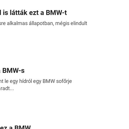
 is látták ezt a BMW-t
sre alkalmas állapotban, mégis elindult
 a BMW-s
t le egy hídról egy BMW sofőrje
adt...
j ez a BMW