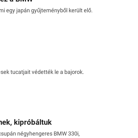
i egy japán gyűjteményből került elő.
ek tucatjait védették le a bajorok.
ek, kipróbáltuk
 a csupán négyhengeres BMW 330i,