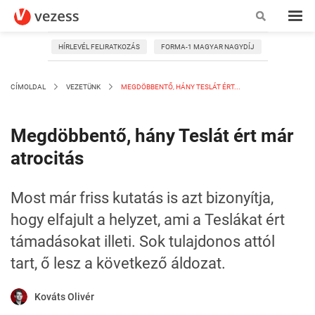
HÍRLEVÉL FELIRATKOZÁS
FORMA-1 MAGYAR NAGYDÍJ
CÍMOLDAL
VEZETÜNK
MEGDÖBBENTŐ, HÁNY TESLÁT ÉRT...
Megdöbbentő, hány Teslát ért már
atrocitás
Most már friss kutatás is azt bizonyítja,
hogy elfajult a helyzet, ami a Teslákat ért
támadásokat illeti. Sok tulajdonos attól
tart, ő lesz a következő áldozat.
Kováts Olivér