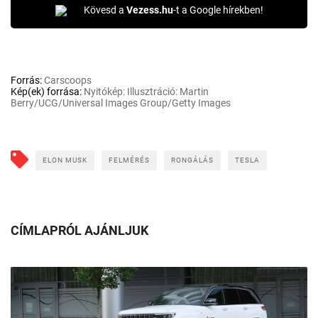
Kövesd a
Vezess.hu
-t a Google hírekben!
Forrás:
Carscoops
Kép(ek) forrása:
Nyitókép: Illusztráció: Martin
Berry/UCG/Universal Images Group/Getty Images
ELON MUSK
FELMÉRÉS
RONGÁLÁS
TESLA
CÍMLAPRÓL AJÁNLJUK