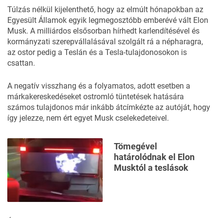
Túlzás nélkül kijelenthető, hogy az elmúlt hónapokban az
Egyesült Államok egyik legmegosztóbb emberévé vált Elon
Musk. A milliárdos elsősorban
hírhedt karlendítésével
és
kormányzati szerepvállalásával szolgált rá a népharagra,
az ostor pedig a Teslán és a Tesla-tulajdonosokon is
csattan.
A negatív visszhang és a folyamatos, adott esetben a
márkakereskedéseket ostromló
tüntetések
hatására
számos tulajdonos már inkább
átcímkézte
az autóját, hogy
így jelezze, nem ért egyet Musk cselekedeteivel.
Tömegével
határolódnak el Elon
Musktól a teslások