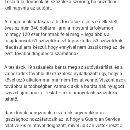
Tesla-tulajdonosok 66 százaléka szorong, ha őrizetlenül
kell hagynia az autóját.
A rongálások hatására a biztosításuk díja is emelkedett,
éves szinten 340 dollárral, ami a mostani árfolyamon
mintegy 120 ezer forintnak felel meg – legalábbis a
tulajdonosok 61 százaléka ezt tapasztalta. 53 százalékuk
ráadásul arra készül, hogy ennyivel nem úszták meg az idei
évet, további drágulásra számítanak.
A teslások 19 százaléka bánta meg az autóvásárlást, és a
válaszadók további 30 százaléka nyilatkozott úgy, hogy a
következő alkalommal már nem Teslát venne. Viszont azok
továbbra is többségben vannak, akik a barátainak nyugodt
szívvel ajánlanák a Teslát – az ő arányuk 66 százalékra
tehető.
Riasztónak hangzanak a számok, ugyanakkor az
igazsághoz hozzátartozik az is, hogy a Guardian Service
relatíve kis mintával dolgozott, mivel 508-an vettek részt a