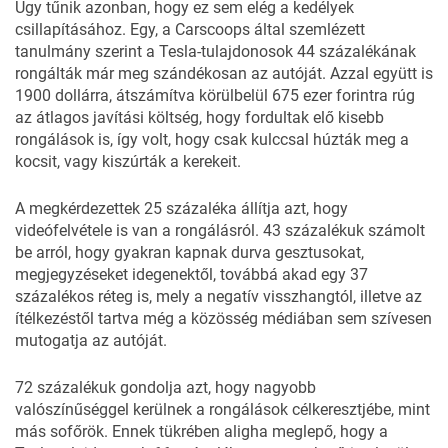
Úgy tűnik azonban, hogy ez sem elég a kedélyek
csillapításához. Egy, a
Carscoops
által szemlézett
tanulmány szerint a Tesla-tulajdonosok 44 százalékának
rongálták már meg szándékosan az autóját. Azzal együtt is
1900 dollárra, átszámítva körülbelül 675 ezer forintra rúg
az átlagos javítási költség, hogy fordultak elő kisebb
rongálások is, így volt, hogy csak kulccsal húzták meg a
kocsit, vagy kiszúrták a kerekeit.
A megkérdezettek 25 százaléka állítja azt, hogy
videófelvétele is van a rongálásról. 43 százalékuk számolt
be arról, hogy gyakran kapnak durva gesztusokat,
megjegyzéseket idegenektől, továbbá akad egy 37
százalékos réteg is, mely a negatív visszhangtól, illetve az
ítélkezéstől tartva még a közösség médiában sem szívesen
mutogatja az autóját.
72 százalékuk gondolja azt, hogy nagyobb
valószínűséggel kerülnek a rongálások célkeresztjébe, mint
más sofőrök. Ennek tükrében aligha meglepő, hogy a