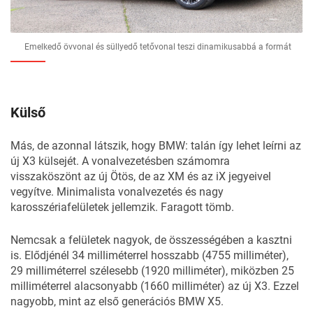
Emelkedő övvonal és süllyedő tetővonal teszi dinamikusabbá a formát
Külső
Más, de azonnal látszik, hogy BMW: talán így lehet leírni az
új X3 külsejét. A vonalvezetésben számomra
visszaköszönt az új
Ötös,
de az
XM
és az
iX
jegyeivel
vegyítve. Minimalista vonalvezetés és nagy
karosszériafelületek jellemzik. Faragott tömb.
Nemcsak a felületek nagyok, de összességében a kasztni
is. Elődjénél 34 milliméterrel hosszabb (4755 milliméter),
29 milliméterrel szélesebb (1920 milliméter), miközben 25
milliméterrel alacsonyabb (1660 milliméter) az új X3. Ezzel
nagyobb, mint az első generációs BMW X5.