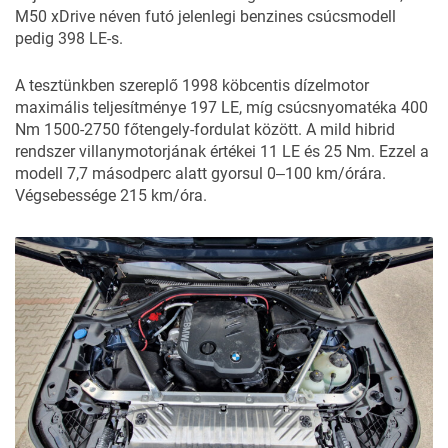
M50 xDrive néven futó jelenlegi benzines csúcsmodell
pedig 398 LE-s.
A tesztünkben szereplő 1998 köbcentis dízelmotor
maximális teljesítménye 197 LE, míg csúcsnyomatéka 400
Nm 1500-2750 főtengely-fordulat között. A mild hibrid
rendszer villanymotorjának értékei 11 LE és 25 Nm. Ezzel a
modell 7,7 másodperc alatt gyorsul 0‒100 km/órára.
Végsebessége 215 km/óra.