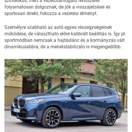
szintetikus, mert a vezetőtámogató rendszerei
folyamatosan dolgoznak, de jók a visszajelzései és
sportosan direkt, fokozza a vezetési élményt.
Személyre szabható az autó egyes részegységeinek
működése, de választható előre kalibrált beállítás is. Így pl.
sportmódban nemcsak a hajtáslánc és a kormányzás vált
dinamikusabbra, de a menetstabilizáló is megengedőbb.