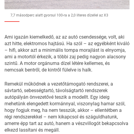
7,7 másodperc alatt gyorsul 100-ra a 2,0 literes dízellel az X3
Ami igazán kiemelkedő, az az autó csendessége, volt, aki
azt hitte, elektromos hajtású. Ha szól – az egyébként kiváló
– hifi, akkor azt a minimális tompa morajlást is elnyomja,
ami a motortól érkezik, a többi zaj pedig nagyon alacsony
szintű. A motor orgánuma dízel létére kellemes, és
nemcsak bentről, de kintről fülelve is halk.
Remekül működnek a vezetőtámogató rendszerei, a
sávtartó, sebességtartó, távolságtartó rendszerek
autópályán önvezetővé teszik a modellt. Egy ideig
mehetünk elengedett kormánnyal, viszonylag hamar szól,
hogy fogjuk meg, ha nem tesszük, akkor – ellentétben a
régi rendszerekkel – nem kikapcsol és száguldhatunk,
amerre épp tart az autó, hanem a vészvillogót bekapcsolva
elkezd lassítani és megáll.