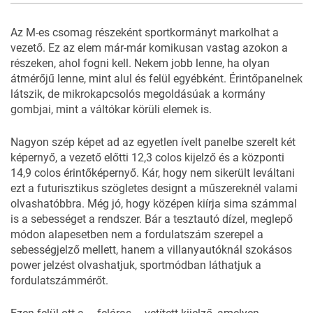
22
FOTÓ
Az M-es csomag részeként sportkormányt markolhat a
vezető. Ez az elem már-már komikusan vastag azokon a
részeken, ahol fogni kell. Nekem jobb lenne, ha olyan
átmérőjű lenne, mint alul és felül egyébként. Érintőpanelnek
látszik, de mikrokapcsolós megoldásúak a kormány
gombjai, mint a váltókar körüli elemek is.
Nagyon szép képet ad az egyetlen ívelt panelbe szerelt két
képernyő, a vezető előtti 12,3 colos kijelző és a központi
14,9 colos érintőképernyő. Kár, hogy nem sikerült leváltani
ezt a futurisztikus szögletes designt a műszereknél valami
olvashatóbbra. Még jó, hogy középen kiírja sima számmal
is a sebességet a rendszer. Bár a tesztautó dízel, meglepő
módon alapesetben nem a fordulatszám szerepel a
sebességjelző mellett, hanem a villanyautóknál szokásos
power jelzést olvashatjuk, sportmódban láthatjuk a
fordulatszámmérőt.