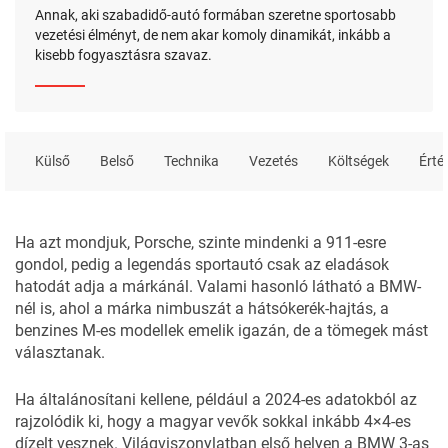
Annak, aki szabadidő-autó formában szeretne sportosabb
vezetési élményt, de nem akar komoly dinamikát, inkább a
kisebb fogyasztásra szavaz.
Külső
Belső
Technika
Vezetés
Költségek
Érté
Ha azt mondjuk,
Porsche
, szinte mindenki a 911-esre
gondol, pedig a legendás sportautó csak az eladások
hatodát adja a márkánál. Valami hasonló látható a
BMW
-
nél is, ahol a márka nimbuszát a hátsókerék-hajtás, a
benzines M-es modellek emelik igazán, de a tömegek mást
választanak.
Ha általánosítani kellene, például a 2024-es adatokból az
rajzolódik ki, hogy a magyar vevők sokkal inkább 4×4-es
dízelt vesznek. Világviszonylatban első helyen a BMW 3-as