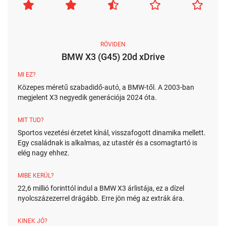
RÖVIDEN
BMW X3 (G45) 20d xDrive
MI EZ?
Közepes méretű szabadidő-autó, a BMW-től. A 2003-ban
megjelent X3 negyedik generációja 2024 óta.
MIT TUD?
Sportos vezetési érzetet kínál, visszafogott dinamika mellett.
Egy családnak is alkalmas, az utastér és a csomagtartó is
elég nagy ehhez.
MIBE KERÜL?
22,6 millió forinttól indul a BMW X3 árlistája, ez a dízel
nyolcszázezerrel drágább. Erre jön még az extrák ára.
KINEK JÓ?