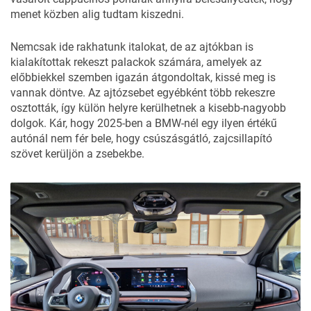
menet közben alig tudtam kiszedni.
Nemcsak ide rakhatunk italokat, de az ajtókban is
kialakítottak rekeszt palackok számára, amelyek az
előbbiekkel szemben igazán átgondoltak, kissé meg is
vannak döntve. Az ajtózsebet egyébként több rekeszre
osztották, így külön helyre kerülhetnek a kisebb-nagyobb
dolgok. Kár, hogy 2025-ben a BMW-nél egy ilyen értékű
autónál nem fér bele, hogy csúszásgátló, zajcsillapító
szövet kerüljön a zsebekbe.