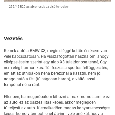
255/45 R20-as abroncsok az első tengelyen
Vezetés
Remek autó a BMW X3, mégis eléggé kettős érzésem van
vele kapcsolatosan. Ha visszafogottan használom, ahogy
elképzeléseim szerint egy alap X3 tulajdonosa tenné, úgy
nem elég harmonikus. Túl feszes a sportos felfüggesztés,
emiatt az úthibákon néha berezonál a kasztni, nem jól
adagolható a fék (túlságosan harap), a váltó lassú
tempónál néha ránt.
Ellenben, ha megpróbálom kihozni a maximumot, amire ez
az autó, ez az összeállítás képes, akkor meglepően
túlteljesít az autó. Kiemelkedően magas kanyarsebességre
képes, komoly tempót lehet átvinni vele anélkül, hogy a