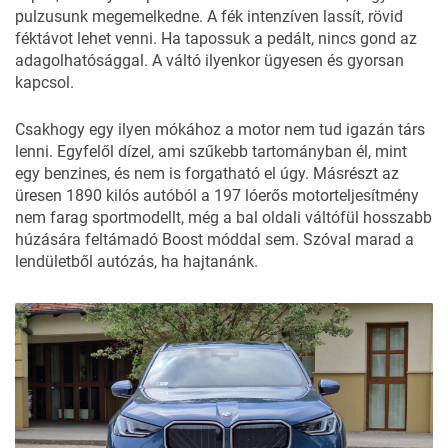
pulzusunk megemelkedne. A fék intenzíven lassít, rövid
féktávot lehet venni. Ha tapossuk a pedált, nincs gond az
adagolhatósággal. A váltó ilyenkor ügyesen és gyorsan
kapcsol.
Csakhogy egy ilyen mókához a motor nem tud igazán társ
lenni. Egyfelől dízel, ami szűkebb tartományban él, mint
egy benzines, és nem is forgatható el úgy. Másrészt az
üresen 1890 kilós autóból a 197 lóerős motorteljesítmény
nem farag sportmodellt, még a bal oldali váltófül hosszabb
húzására feltámadó Boost móddal sem. Szóval marad a
lendületből autózás, ha hajtanánk.