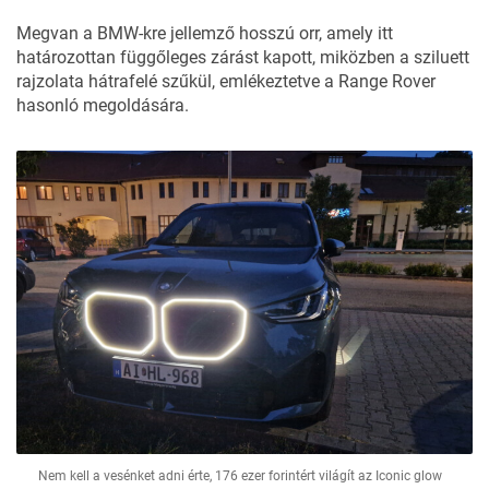
Megvan a BMW-kre jellemző hosszú orr, amely itt
határozottan függőleges zárást kapott, miközben a sziluett
rajzolata hátrafelé szűkül, emlékeztetve a Range Rover
hasonló megoldására.
Nem kell a vesénket adni érte, 176 ezer forintért világít az Iconic glow