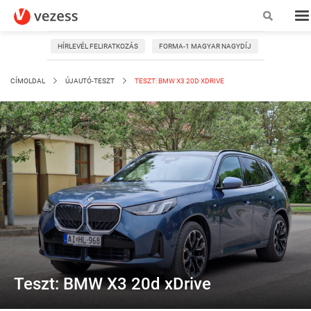
HÍRLEVÉL FELIRATKOZÁS
FORMA-1 MAGYAR NAGYDÍJ
CÍMOLDAL
ÚJAUTÓ-TESZT
TESZT: BMW X3 20D XDRIVE
Teszt: BMW X3 20d xDrive