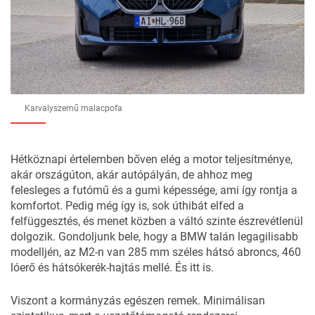
Karvalyszemű malacpofa
Hétköznapi értelemben bőven elég a motor teljesítménye,
akár országúton, akár autópályán, de ahhoz meg
felesleges a futómű és a gumi képessége, ami így rontja a
komfortot. Pedig még így is, sok úthibát elfed a
felfüggesztés, és menet közben a váltó szinte észrevétlenül
dolgozik. Gondoljunk bele, hogy a BMW talán legagilisabb
modelljén, az M2-n van 285 mm széles hátsó abroncs, 460
lóerő és hátsókerék-hajtás mellé. És itt is.
Viszont a kormányzás egészen remek. Minimálisan