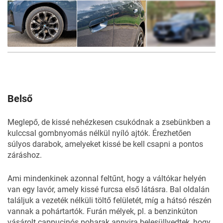
17
FOTÓ
Belső
Meglepő, de kissé nehézkesen csukódnak a zsebünkben a
kulccsal gombnyomás nélkül nyíló ajtók. Érezhetően
súlyos darabok, amelyeket kissé be kell csapni a pontos
záráshoz.
Ami mindenkinek azonnal feltűnt, hogy a váltókar helyén
van egy lavór, amely kissé furcsa első látásra. Bal oldalán
találjuk a vezeték nélküli töltő felületét, míg a hátsó részén
vannak a pohártartók. Furán mélyek, pl. a benzinkúton
vásárolt cappucinós poharak annyira belesüllyedtek, hogy