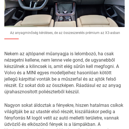
Az anyagminőség kérdéses, de az összeszerelés prémium az X3-asban
Nekem az ajtópanel műanyagja is lelombozó, ha csak
nézegetni kellene, nem lenne vele gond, de ugyanebből
készülnek a kilincsek is, amit elég sűrűn kell megfogni. A
Volvo és a MINI egyes modelljeihez hasonlóan kötött
jellegű kárpittal vonták be a műszerfal és az ajtók felső
részét. Ez sokat dob az összképen. Ráadásul ez az anyag
újrahasznosított poliészterből készül.
Nagyon sokat áldoztak a fényekre, hiszen hatalmas csíkok
világítják be az utastér első részét, kiszálláskor pedig a
fényforrás M logót vetít az autó melletti területre, vannak
üdvözlő és elköszönő fények is a lámpákban. A