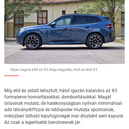
Olyan nagyra nőtt az X3, hogy nagyobb, mint az első X5
Míg elöl és oldalt letisztult, hátul igazán kalandos az X3
formaterve homorításokkal, domborításokkal. Magát
óriásinak mutató, de hatékonyságban nyilván minimálisat
adó látványdiffúzor és tetőspoiler mutatja sportosnak,
miközben látható kipufogóvéget már díszként sem kapunk.
Az csak a legerősebb benzinesnek jár.