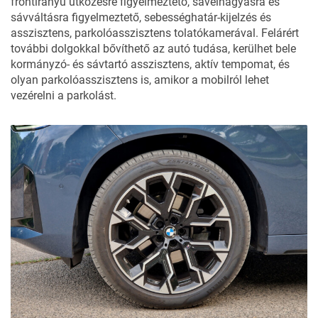
frontirányú ütközésre figyelmeztető, sávelhagyásra és
sávváltásra figyelmeztető, sebességhatár-kijelzés és
asszisztens, parkolóasszisztens tolatókamerával. Felárért
további dolgokkal bővíthető az autó tudása, kerülhet bele
kormányzó- és sávtartó asszisztens, aktív tempomat, és
olyan parkolóasszisztens is, amikor a mobilról lehet
vezérelni a parkolást.