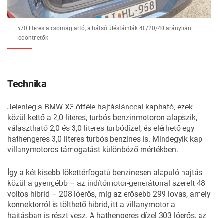
570 literes a csomagtartó, a hátsó üléstámlák 40/20/40 arányban
ledönthetők
Technika
Jelenleg a BMW X3 ötféle hajtáslánccal kapható, ezek
közül kettő a 2,0 literes, turbós benzinmotoron alapszik,
választható 2,0 és 3,0 literes turbódízel, és elérhető egy
hathengeres 3,0 literes turbós benzines is. Mindegyik kap
villanymotoros támogatást különböző mértékben.
Így a két kisebb lökettérfogatú benzinesen alapuló hajtás
közül a gyengébb – az indítómotor-generátorral szerelt 48
voltos hibrid – 208 lóerős, míg az erősebb 299 lovas, amely
konnektorról is tölthető hibrid, itt a villanymotor a
hajtásban is részt vesz. A hathengeres dízel 303 lóerős, az