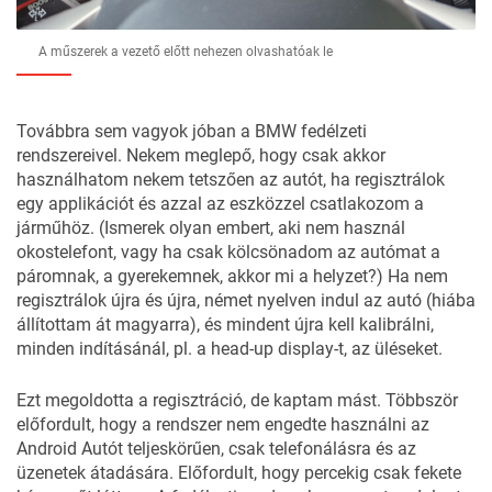
A műszerek a vezető előtt nehezen olvashatóak le
Továbbra sem vagyok jóban a BMW fedélzeti
rendszereivel. Nekem meglepő, hogy csak akkor
használhatom nekem tetszően az autót, ha regisztrálok
egy applikációt és azzal az eszközzel csatlakozom a
járműhöz. (Ismerek olyan embert, aki nem használ
okostelefont, vagy ha csak kölcsönadom az autómat a
páromnak, a gyerekemnek, akkor mi a helyzet?) Ha nem
regisztrálok újra és újra, német nyelven indul az autó (hiába
állítottam át magyarra), és mindent újra kell kalibrálni,
minden indításánál, pl. a head-up display-t, az üléseket.
Ezt megoldotta a regisztráció, de kaptam mást. Többször
előfordult, hogy a rendszer nem engedte használni az
Android Autót teljeskörűen, csak telefonálásra és az
üzenetek átadására. Előfordult, hogy percekig csak fekete