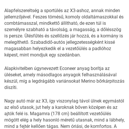
Alapfelszereltség a sportülés az X3-ashoz, annak minden
jellemzőjével. Feszes tömésű, komoly oldaltámaszokkal és
combtámasszal, mindkettő állítható, de ezen túl is
személyre szabható a távolság, a magasság, a dőlésszög
is persze. Ülésfűtés és szellőzés jár hozzá, és a kormány is
melegíthető. Szabadidő-autós jellegzetességként kissé
magasabban helyezkedik el a vezetőülés a padlóhoz
képest, mint mondjuk egy szedánban.
Alapkivitelben úgynevezett Econeer anyag borítja az
üléseket, amely másodlagos anyagok felhasználásával
készül, míg a legdrágább variánsokat Merino bőrkárpitozás
díszíti.
Nagy autó már az X3, így viszonylag távol ülnek egymástól
az első utasok, jut hely a karoknak bőven középen és az
ajtók felé is. Magamra (178 cm) beállított vezetőülés
mögött elég a hely hasonló méretű utasnak, mind a lábhely,
mind a fejtér kellően tágas. Nem óriási, de komfortos. A