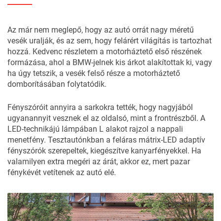
Az már nem meglepő, hogy az autó orrát nagy méretű
vesék uralják, és az sem, hogy felárért világítás is tartozhat
hozzá. Kedvenc részletem a motorháztető első részének
formázása, ahol a BMW-jelnek kis árkot alakítottak ki, vagy
ha úgy tetszik, a vesék felső része a motorháztető
domborításában folytatódik.
Fényszóróit annyira a sarkokra tették, hogy nagyjából
ugyanannyit vesznek el az oldalsó, mint a frontrészből. A
LED-technikájú
lámpában L alakot rajzol a nappali
menetfény. Tesztautónkban a feláras mátrix-LED adaptív
fényszórók szerepeltek, kiegészítve kanyarfényekkel. Ha
valamilyen extra megéri az árát, akkor ez, mert pazar
fénykévét vetítenek az autó elé.