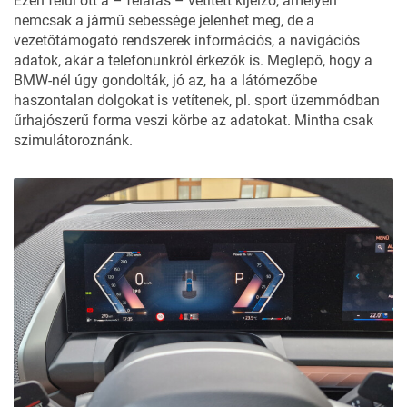
Ezen felül ott a – feláras – vetített kijelző, amelyen
nemcsak a jármű sebessége jelenhet meg, de a
vezetőtámogató rendszerek információs, a navigációs
adatok, akár a telefonunkról érkezők is. Meglepő, hogy a
BMW-nél úgy gondolták, jó az, ha a látómezőbe
haszontalan dolgokat is vetítenek, pl. sport üzemmódban
űrhajószerű forma veszi körbe az adatokat. Mintha csak
szimulátoroznánk.