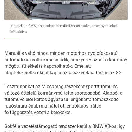
Klasszikus BMW, hosszában beépített soros motor, amennyire lehet
hátratolva
Manuális váltó nincs, minden motorhoz nyolcfokozatú,
automatikus váltó kapcsolódik, amelyek viszont a kormány
mögötti fülekkel is kapcsolhatók. Emellett
alapfelszereltségként kapja az összkerékhajtást is az X3.
Tesztautónkat az M csomag részeként sportfutómű és
változó áttételű kormánymű tette sportosabbá. Alapból a
futóműve elöl kettős ágyazású lengőkarra támaszkodó
rugóstagra épül, míg hátul öt lengőkaros hátsó
felfüggesztés vezeti a kerekeket.
Sokféle vezetéstámogató rendszer kerül a BMW X3-ba, így