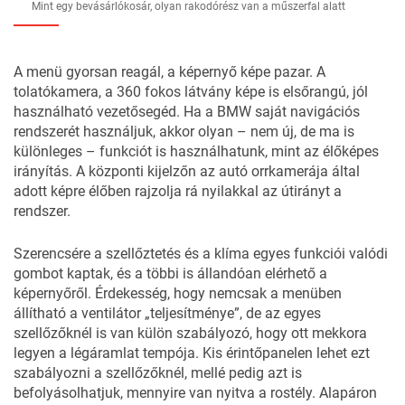
Mint egy bevásárlókosár, olyan rakodórész van a műszerfal alatt
A menü gyorsan reagál, a képernyő képe pazar. A
tolatókamera, a 360 fokos látvány képe is elsőrangú, jól
használható vezetősegéd. Ha a BMW saját navigációs
rendszerét használjuk, akkor olyan – nem új, de ma is
különleges – funkciót is használhatunk, mint az élőképes
irányítás. A központi kijelzőn az autó orrkamerája által
adott képre élőben rajzolja rá nyilakkal az útirányt a
rendszer.
Szerencsére a szellőztetés és a klíma egyes funkciói valódi
gombot kaptak, és a többi is állandóan elérhető a
képernyőről. Érdekesség, hogy nemcsak a menüben
állítható a ventilátor „teljesítménye”, de az egyes
szellőzőknél is van külön szabályozó, hogy ott mekkora
legyen a légáramlat tempója. Kis érintőpanelen lehet ezt
szabályozni a szellőzőknél, mellé pedig azt is
befolyásolhatjuk, mennyire van nyitva a rostély. Alapáron