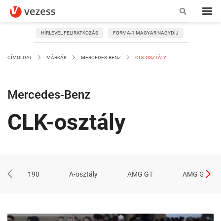
HÍRLEVÉL FELIRATKOZÁS
FORMA-1 MAGYAR NAGYDÍJ
CÍMOLDAL
MÁRKÁK
MERCEDES-BENZ
CLK-OSZTÁLY
Mercedes-Benz
CLK-osztály
190
A-osztály
AMG GT
AMG GT 63