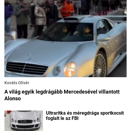
Kováts Olivér
A világ egyik legdrágább Mercedesével villantott
Alonso
Ultraritka és méregdrága sportkocsit
foglalt le az FBI