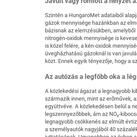
Javult vagy romlott a helyzet 
Szintén a HungaroMet adataiból alapjá
gázok mennyisége hazánkban az elmúl
bázisnak az elemzésükben, amelyből k
nitrogén-oxidok mennyisége is keves
is közel felére, a kén-oxidok mennyis
üvegházhatású gázoknál is van javulá
közt. Ennek egyik tényezője, hogy a sz
Az autózás a legfőbb oka a l
A közlekedési ágazat a legnagyobb ki
származik innen, mint az erőművek, a
együttvéve. A közlekedésen belül a 
legszennyezőbbek, ám az NO
-kibocs
x
legnagyobb csökkenés az elmúlt évti
a személyautók nagyjából 40 százalék
juttatásának. Ugyanebben az évben a