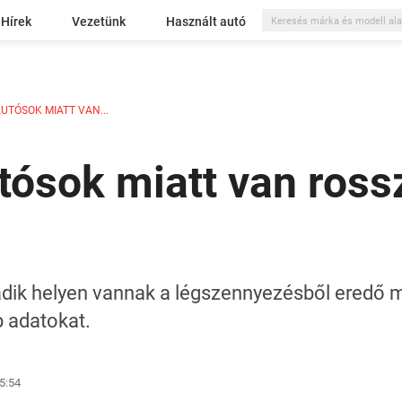
Hírek
Vezetünk
Használt autó
UTÓSOK MIATT VAN...
tósok miatt van ross
cadik helyen vannak a légszennyezésből eredő
b adatokat.
5:54