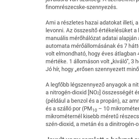
finomrészecske-szennyezés.
Ami a részletes hazai adatokat illeti,
levonni. Az összesítő értékelésüket 
manuális mérőhálózat adatai alapján á
automata mérőállomásának és 7 hátté
volt elmondható, hogy éves átlagban 
mértéke. 1 állomáson volt „kiváló”, 3 
Jó hír, hogy „erősen szennyezett minős
A legfőbb légszennyező anyagok a nit
a nitrogén-dioxid [NO
] összességét é
2
(például a benzol és a propán), az a
és a szálló por (PM
– 10 mikrométer
10
mikrométernél kisebb méretű részecs
szén-dioxid, a metán és a dinitrogén-o