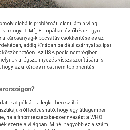
moly globális problémát jelent, ám a világ
lik az ügyet. Míg Európában évről évre egyre
 a károsanyag-kibocsátás csökkentése és az
kében, addig Kínában például szárnyal az ipar
ak köszönhetően. Az USA pedig nemrégiben
elynek a légszennyezés visszaszorítására is
ra, hogy ez a kérdés most nem top prioritás
yarországon?
datokat például a légkörben szálló
sztikájukról leolvasható, hogy egy átlagember
ne, ha a finomrészecske-szennyezést a WHO
ék szerte a világban. Minél nagyobb ez a szám,