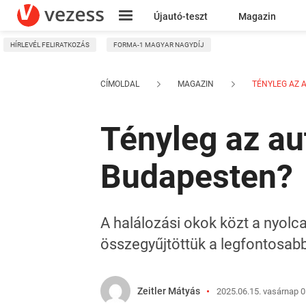
Újautó-teszt
Magazin
HÍRLEVÉL FELIRATKOZÁS
FORMA-1 MAGYAR NAGYDÍJ
Kresz
CÍMOLDAL
MAGAZIN
TÉNYLEG AZ A
Tényleg az au
Budapesten?
A halálozási okok közt a nyol
összegyűjtöttük a legfontosab
Zeitler Mátyás
2025.06.15. vasárnap 0