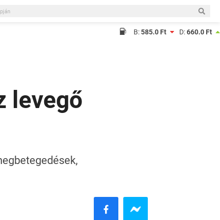
B:
585.0 Ft
D:
660.0 Ft
z levegő
 megbetegedések,