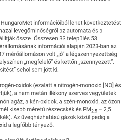
 a HungaroMet információiból lehet következtetést
a hazai levegőminőségről az automata és a
llítják össze. Összesen 33 település 53
rállomásának információi alapján 2023-ban az
47 mérőállomáson volt „jó” a légszennyezettség
helyszínen „megfelelő” és kettőn „szennyezett”.
ítést” sehol sem jött ki.
rogén-oxidok (ezalatt a nitrogén-monoxid [NO] és
rtjük), a nem metán illékony szerves vegyületek
mmóniagáz, a kén-oxidok, a szén-monoxid, az ózon
nél kisebb méretű részecskék és PM
– 2,5
2,
5
kék). Az üvegházhatású gázok közül pedig a
xid a legfőbb tényező.