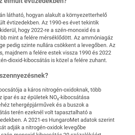
az elmúlt évtizedekben?
n látható, hogyan alakult a környezetterhelő
t évtizedekben. Az 1990-es évet tekintik
iderül, hogy 2022-re a szén-monoxid és a
ebb mint a felére mérséklődött. Az ammóniagáz
ége pedig szinte nullára csökkent a levegőben. Az
s, majdnem a felére estek vissza 1990 és 2022
én-dioxid-kibocsátás is közel a felére zuhant.
égszennyezésnek?
bocsátója a káros nitrogén-oxidoknak, több
z ipar és az épületek NO
-kibocsátása
x
nehéz tehergépjárművek és a buszok a
átás terén ezeknél volt tapasztalható a
zedekben. A 2021-es HungaroMet adatok szerint
át adják a nitrogén-oxidok levegőbe
 szén-monoxid-kibocsátás 20 százalékáért