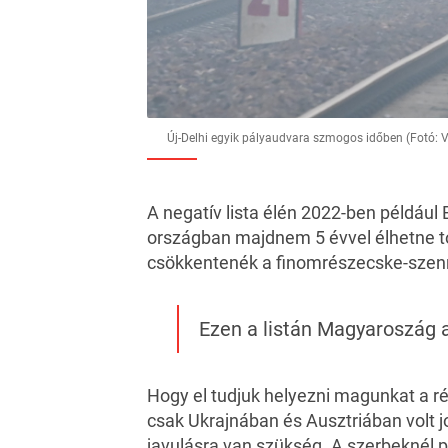
Új-Delhi egyik pályaudvara szmogos időben (Fotó: 
A negatív lista élén 2022-ben például 
országban majdnem 5 évvel élhetne t
csökkentenék a finomrészecske-szen
Ezen a listán Magyaroszág a 
Hogy el tudjuk helyezni magunkat a ré
csak Ukrajnában és Ausztriában volt 
javulásra van szükség. A szerbeknél p