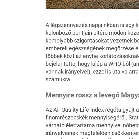
A légszennyezés napjainkban is egy ko
különböző pontjain eltérő módon keze
komolyabb
szigorításokat
vezetnek be
emberek egészségének megőrzése érde
többek közt az enyhe korlátozásokn
bejelentette, hogy
kilép a WHO-ból
(am
vannak irányelvei), ezzel is utalva ar
számukra.
Mennyire rossz a levegő Mag
Az
Air Quality Life Index
régóta gyűjt a
finomrészecskék mennyiségéről. Stati
várható élettartama mennyivel nőhet
irányelveinek megfelelően csökkenten