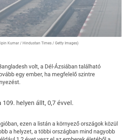
Vipin Kumar / Hindustan Times / Getty Images)
Bangladesh volt, a Dél-Ázsiában található
ovább egy ember, ha megfelelő szintre
nyezést.
109. helyen állt, 0,7 évvel.
gióban, ezen a listán a környező országok közül
jobb a helyzet, a többi országban mind nagyobb
éldául 1,2 évet vesz el az emberek életéből a