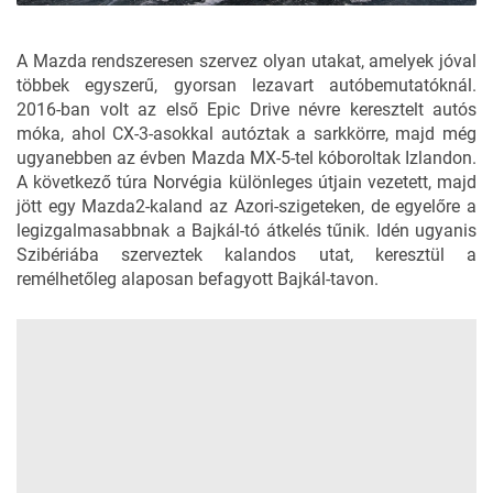
A Mazda rendszeresen szervez olyan utakat, amelyek jóval
többek egyszerű, gyorsan lezavart autóbemutatóknál.
2016-ban volt az első Epic Drive névre keresztelt autós
móka, ahol CX-3-asokkal autóztak a sarkkörre, majd még
ugyanebben az évben Mazda MX-5-tel kóboroltak Izlandon.
A következő túra Norvégia különleges útjain vezetett, majd
jött egy Mazda2-kaland az Azori-szigeteken, de egyelőre a
legizgalmasabbnak a Bajkál-tó átkelés tűnik. Idén ugyanis
Szibériába szerveztek kalandos utat, keresztül a
remélhetőleg alaposan befagyott Bajkál-tavon.