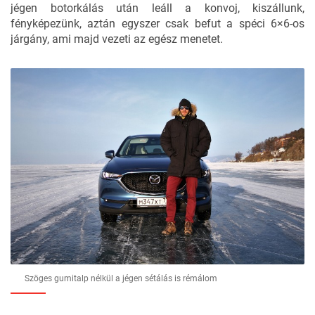
jégen botorkálás után leáll a konvoj, kiszállunk,
fényképezünk, aztán egyszer csak befut a spéci 6×6-os
járgány, ami majd vezeti az egész menetet.
Szöges gumitalp nélkül a jégen sétálás is rémálom