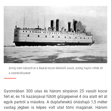
Amíg nem készült el a Bajkál-tavat elkerülő vasút, addig hajón vitték át
a szerelvényeket
Gyomrában 300 utas és három sínpáron 25 vasúti kocsi
fért el, és 16 kazánjával fűtött gőzgépeivel 4 óra alatt ért át
egyik partról a másikra. A duplafenekű óriáshajó 1,5 méter
vastag jégben is képes volt utat törni magának. Három