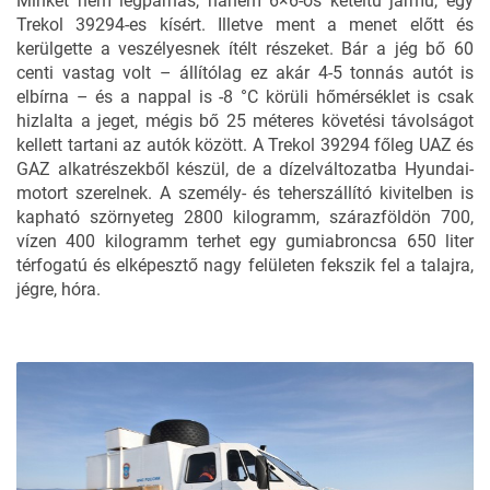
Minket nem légpárnás, hanem 6×6-os kétéltű jármű, egy
Trekol 39294-es kísért. Illetve ment a menet előtt és
kerülgette a veszélyesnek ítélt részeket. Bár a jég bő 60
centi vastag volt – állítólag ez akár 4-5 tonnás autót is
elbírna – és a nappal is -8 °C körüli hőmérséklet is csak
hizlalta a jeget, mégis bő 25 méteres követési távolságot
kellett tartani az autók között. A Trekol 39294 főleg UAZ és
GAZ alkatrészekből készül, de a dízelváltozatba Hyundai-
motort szerelnek. A személy- és teherszállító kivitelben is
kapható szörnyeteg 2800 kilogramm, szárazföldön 700,
vízen 400 kilogramm terhet egy gumiabroncsa 650 liter
térfogatú és elképesztő nagy felületen fekszik fel a talajra,
jégre, hóra.