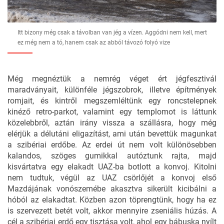
Itt bizony még csak a távolban van jég a vízen. Aggódni nem kell, mert
ez még nem a tó, hanem csak az abból távozó folyó vize
Még megnéztük a nemrég véget ért jégfesztivál
maradványait, különféle jégszobrok, illetve építmények
romjait, és kintről megszemléltünk egy roncstelepnek
kinéző retro-parkot, valamint egy templomot is láttunk
közelebbről, aztán irány vissza a szállásra, hogy még
elérjük a délutáni eligazítást, ami után bevettük magunkat
a szibériai erdőbe. Az erdei út nem volt különösebben
kalandos, szöges gumikkal autóztunk rajta, majd
kisvártatva egy elakadt UAZ-ba botlott a konvoj. Kitolni
nem tudtuk, végül az UAZ csörlőjét a konvoj első
Mazdájának vonószemébe akasztva sikerült kicibálni a
hóból az elakadtat. Közben azon töprengtünk, hogy ha ez
is szervezett betét volt, akkor mennyire zseniális húzás. A
cél a szibériai erdő egy tisztása volt, ahol egy bábuska nyílt