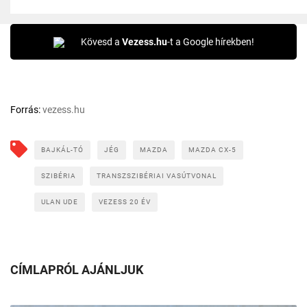
Kövesd a
Vezess.hu
-t a Google hírekben!
Forrás:
vezess.hu
BAJKÁL-TÓ
JÉG
MAZDA
MAZDA CX-5
SZIBÉRIA
TRANSZSZIBÉRIAI VASÚTVONAL
ULAN UDE
VEZESS 20 ÉV
CÍMLAPRÓL AJÁNLJUK