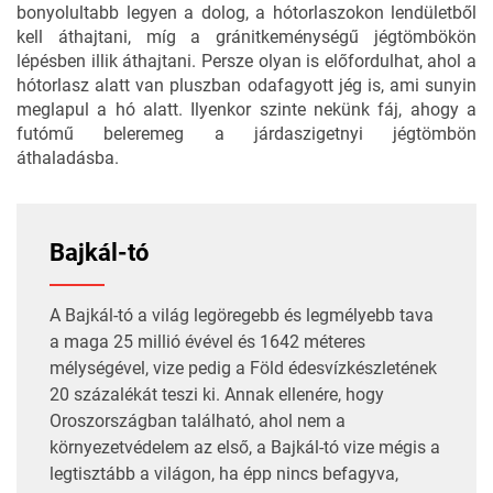
bonyolultabb legyen a dolog, a hótorlaszokon lendületből
kell áthajtani, míg a gránitkeménységű jégtömbökön
lépésben illik áthajtani. Persze olyan is előfordulhat, ahol a
hótorlasz alatt van pluszban odafagyott jég is, ami sunyin
meglapul a hó alatt. Ilyenkor szinte nekünk fáj, ahogy a
futómű beleremeg a járdaszigetnyi jégtömbön
áthaladásba.
Bajkál-tó
A Bajkál-tó a világ legöregebb és legmélyebb tava
a maga 25 millió évével és 1642 méteres
mélységével, vize pedig a Föld édesvízkészletének
20 százalékát teszi ki. Annak ellenére, hogy
Oroszországban található, ahol nem a
környezetvédelem az első, a Bajkál-tó vize mégis a
legtisztább a világon, ha épp nincs befagyva,