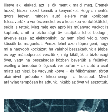
Illetve aki elakad, azt is ők mentik majd meg. Értenek
hozzá, hiszen ezzel keresik a kenyerüket. Hogy a mentés
gyors legyen, minden autó elejére már korábban
felcsavarták a vonószemeket és a kocsikba vontatókötelet,
seklit is tettek. Meg még egy apró kis műanyag vackot is
kaptunk, amit a biztonsági öv csatjába lehet bedugni,
átverve ezzel az elektronikát. Így nem sípol végig, hogy
kössük be magunkat. Persze lehet azon töprengeni, hogy
mi a nagyobb kockázat, ha valahol beszakadunk a jégbe,
és egy másodpercet vesztünk, míg kikötjük a biztonsági
övet, vagy ha beszakadás közben beverjük a fejünket,
esetleg a berobbanó légzsák ver pofán – az autó a csat
miatt azt hiszi, be vagyunk kötve – és félkómásan, törött
akármivel próbálunk kikecmeregni a kocsiból. Mivel
aránylag tempósan haladtunk, inkább az övet választottuk.