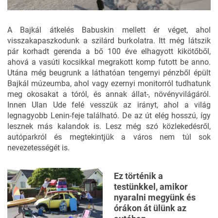
A Bajkál átkelés Babuskin mellett ér véget, ahol
visszakapaszkodunk a szilárd burkolatra. Itt még látszik
pár korhadt gerenda a bő 100 éve elhagyott kikötőből,
ahová a vasúti kocsikkal megrakott komp futott be anno.
Utána még beugrunk a láthatóan tengernyi pénzből épült
Bajkál múzeumba, ahol vagy ezernyi monitorról tudhatunk
meg okosakat a tóról, és annak állat-, növényvilágáról.
Innen Ulan Ude felé vesszük az irányt, ahol a világ
legnagyobb Lenin-feje található. De az út elég hosszú, így
lesznek más kalandok is. Lesz még szó közlekedésről,
autóparkról és megtekintjük a város nem túl sok
nevezetességét is.
Ez történik a
testünkkel, amikor
nyaralni megyünk és
órákon át ülünk az