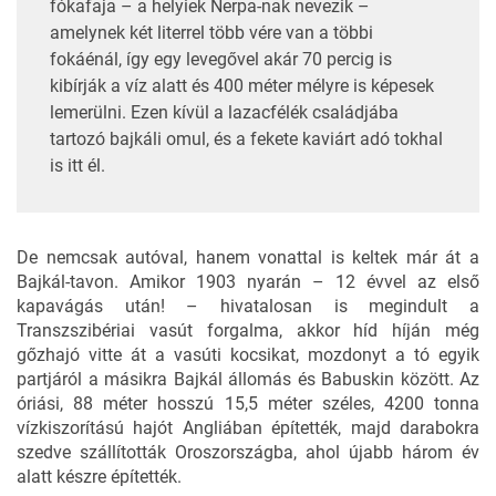
fókafaja – a helyiek Nerpa-nak nevezik –
amelynek két literrel több vére van a többi
fokáénál, így egy levegővel akár 70 percig is
kibírják a víz alatt és 400 méter mélyre is képesek
lemerülni. Ezen kívül a lazacfélék családjába
tartozó bajkáli omul, és a fekete kaviárt adó tokhal
is itt él.
De nemcsak autóval, hanem vonattal is keltek már át a
Bajkál-tavon. Amikor 1903 nyarán – 12 évvel az első
kapavágás után! – hivatalosan is megindult a
Transzszibériai vasút forgalma, akkor híd híján még
gőzhajó vitte át a vasúti kocsikat, mozdonyt a tó egyik
partjáról a másikra Bajkál állomás és Babuskin között. Az
óriási, 88 méter hosszú 15,5 méter széles, 4200 tonna
vízkiszorítású hajót Angliában építették, majd darabokra
szedve szállították Oroszországba, ahol újabb három év
alatt készre építették.