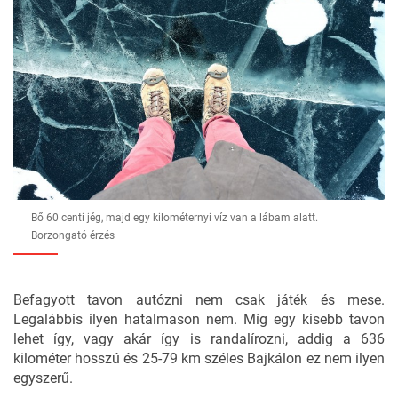
Bő 60 centi jég, majd egy kilométernyi víz van a lábam alatt.
Borzongató érzés
Befagyott tavon autózni nem csak játék és mese.
Legalábbis ilyen hatalmason nem. Míg egy kisebb tavon
lehet így
, vagy
akár így is randalírozni
, addig a 636
kilométer hosszú és 25-79 km széles Bajkálon ez nem ilyen
egyszerű.