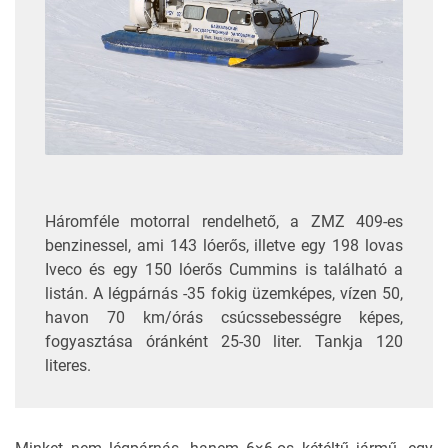
Háromféle motorral rendelhető, a ZMZ 409-es
benzinessel, ami 143 lóerős, illetve egy 198 lovas
Iveco és egy 150 lóerős Cummins is található a
listán. A légpárnás -35 fokig üzemképes, vízen 50,
havon 70 km/órás csúcssebességre képes,
fogyasztása óránként 25-30 liter. Tankja 120
literes.