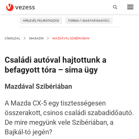
HÍRLEVÉL FELIRATKOZÁS
FORMA-1 MAGYAR NAGYDÍJ
CÍMOLDAL
MAGAZIN
MAZDÁVAL SZIBÉRIÁBAN
Családi autóval hajtottunk a
befagyott tóra – sima ügy
Mazdával Szibériában
A Mazda CX-5 egy tisztességesen
összerakott, csinos családi szabadidőautó.
De mire megyünk vele Szibériában, a
Bajkál-tó jegén?