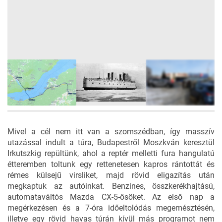
60
FOTÓ
Mivel a cél nem itt van a szomszédban, így masszív
utazással indult a túra, Budapestről Moszkván keresztül
Irkutszkig repültünk, ahol a reptér melletti fura hangulatú
étteremben toltunk egy rettenetesen kapros rántottát és
rémes külsejű virsliket, majd rövid eligazítás után
megkaptuk az autóinkat. Benzines, összkerékhajtású,
automataváltós Mazda CX-5-ösöket. Az első nap a
megérkezésen és a 7-óra időeltolódás megemésztésén,
illetve egy rövid havas túrán kívül más programot nem