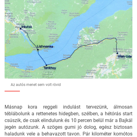
Az autós menet sem volt rövid
Másnap kora reggeli indulást tervezünk, álmosan
téblábolunk a rettenetes hidegben, szélben, a hétórás start
csúszik, de csak elindulunk és 10 percen belül már a Bajkál
jegén autózunk. A szöges gumi jó dolog, egész biztosan
haladunk vele a behavazott tavon. Pár kilométer komótos