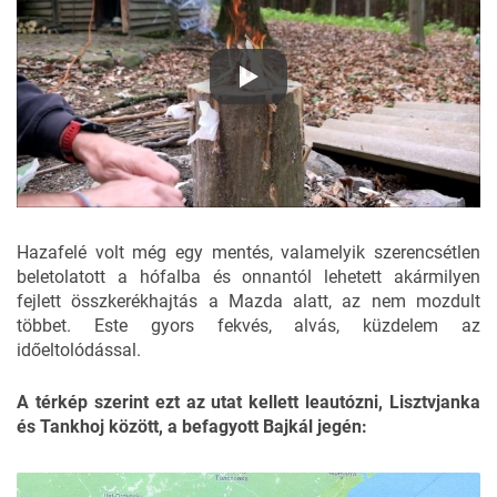
Hazafelé volt még egy mentés, valamelyik szerencsétlen
beletolatott a hófalba és onnantól lehetett akármilyen
fejlett összkerékhajtás a Mazda alatt, az nem mozdult
többet. Este gyors fekvés, alvás, küzdelem az
időeltolódással.
A térkép szerint ezt az utat kellett leautózni, Lisztvjanka
és Tankhoj között, a befagyott Bajkál jegén: