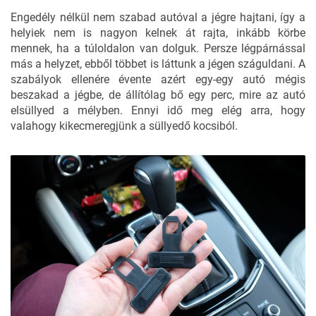
Engedély nélkül nem szabad autóval a jégre hajtani, így a
helyiek nem is nagyon kelnek át rajta, inkább körbe
mennek, ha a túloldalon van dolguk. Persze légpárnással
más a helyzet, ebből többet is láttunk a jégen száguldani. A
szabályok ellenére évente azért egy-egy autó mégis
beszakad a jégbe, de állítólag bő egy perc, mire az autó
elsüllyed a mélyben. Ennyi idő meg elég arra, hogy
valahogy kikecmeregjünk a süllyedő kocsiból.