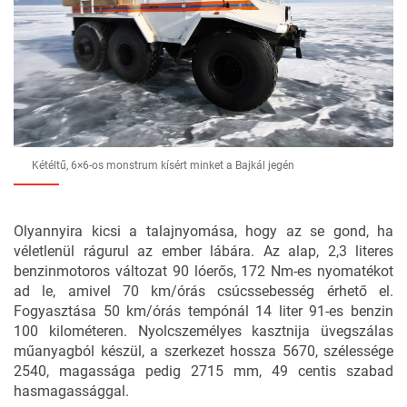
Kétéltű, 6×6-os monstrum kísért minket a Bajkál jegén
Olyannyira kicsi a talajnyomása, hogy az se gond, ha
véletlenül rágurul az ember lábára. Az alap, 2,3 literes
benzinmotoros változat 90 lóerős, 172 Nm-es nyomatékot
ad le, amivel 70 km/órás csúcssebesség érhető el.
Fogyasztása 50 km/órás tempónál 14 liter 91-es benzin
100 kilométeren. Nyolcszemélyes kasztnija üvegszálas
műanyagból készül, a szerkezet hossza 5670, szélessége
2540, magassága pedig 2715 mm, 49 centis szabad
hasmagassággal.