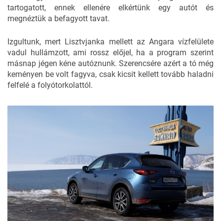
tartogatott, ennek ellenére elkértünk egy autót és
megnéztük a befagyott tavat.
Izgultunk, mert Lisztvjanka mellett az Angara vízfelülete
vadul hullámzott, ami rossz előjel, ha a program szerint
másnap jégen kéne autóznunk. Szerencsére azért a tó még
keményen be volt fagyva, csak kicsit kellett tovább haladni
felfelé a folyótorkolattól.