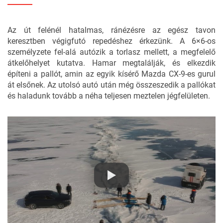
Az út felénél hatalmas, ránézésre az egész tavon
keresztben végigfutó repedéshez érkezünk. A 6×6-os
személyzete fel-alá autózik a torlasz mellett, a megfelelő
átkelőhelyet kutatva. Hamar megtalálják, és elkezdik
építeni a pallót, amin az egyik kísérő
Mazda CX-9-es
gurul
át elsőnek. Az utolsó autó után még összeszedik a pallókat
és haladunk tovább a néha teljesen meztelen jégfelületen.