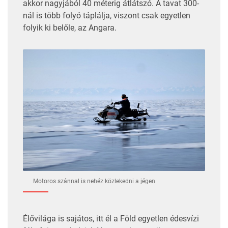
akkor nagyjából 40 méterig átlátszó. A tavat 300-
nál is több folyó táplálja, viszont csak egyetlen
folyik ki belőle, az Angara.
Motoros szánnal is nehéz közlekedni a jégen
Élővilága is sajátos, itt él a Föld egyetlen édesvízi