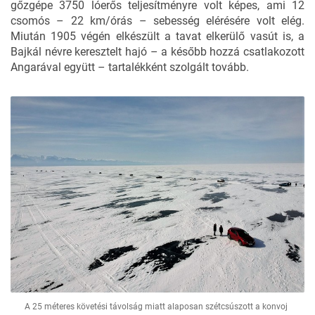
gőzgépe 3750 lóerős teljesítményre volt képes, ami 12
csomós – 22 km/órás – sebesség elérésére volt elég.
Miután 1905 végén elkészült a tavat elkerülő vasút is, a
Bajkál névre keresztelt hajó – a később hozzá csatlakozott
Angarával együtt – tartalékként szolgált tovább.
A 25 méteres követési távolság miatt alaposan szétcsúszott a konvoj