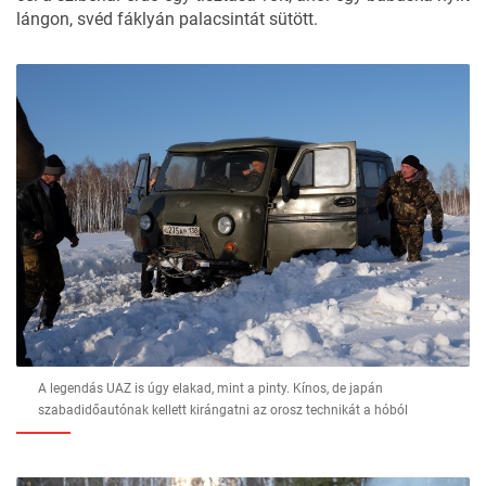
lángon, svéd fáklyán palacsintát sütött.
A legendás UAZ is úgy elakad, mint a pinty. Kínos, de japán
szabadidőautónak kellett kirángatni az orosz technikát a hóból