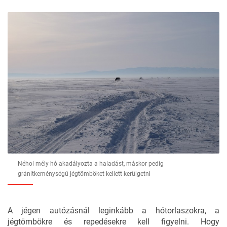
Néhol mély hó akadályozta a haladást, máskor pedig
gránitkeménységű jégtömböket kellett kerülgetni
A jégen autózásnál leginkább a hótorlaszokra, a
jégtömbökre és repedésekre kell figyelni. Hogy