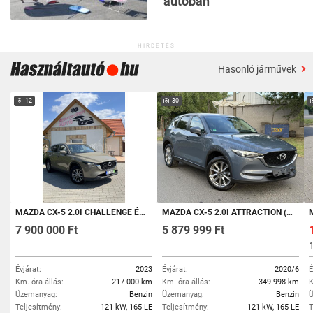
autóban
HIRDETÉS
Hasonló járművek
12
30
MAZDA CX-5 2.0I CHALLENGE ÉRDEMES MEGNÉZNI!
MAZDA CX-5 2.0I ATTRACTION (AUTOMATA) S.MENTES!HUD!360-AS KAMERA!ŰLÉS-KORMÁNYFŰTÉS!LED!BOSE!VÉGIG-MAZDÁBAN-SZERVIZELT!
MA
7 900 000 Ft
5 879 999 Ft
Évjárat:
2023
Évjárat:
2020/6
É
Km. óra állás:
217 000 km
Km. óra állás:
349 998 km
K
Üzemanyag:
Benzin
Üzemanyag:
Benzin
Ü
Teljesítmény:
121 kW, 165 LE
Teljesítmény:
121 kW, 165 LE
T