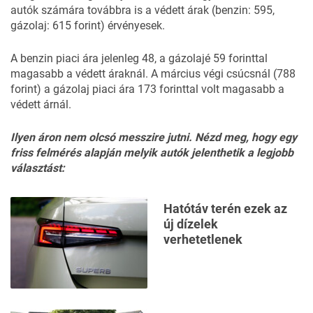
autók számára továbbra is a védett árak (benzin: 595,
gázolaj: 615 forint) érvényesek.
A benzin piaci ára jelenleg 48, a gázolajé 59 forinttal
magasabb a védett áraknál. A március végi csúcsnál (788
forint) a gázolaj piaci ára 173 forinttal volt magasabb a
védett árnál.
Ilyen áron nem olcsó messzire jutni. Nézd meg, hogy egy
friss felmérés alapján melyik autók jelenthetik a legjobb
választást:
Hatótáv terén ezek az
új dízelek
verhetetlenek