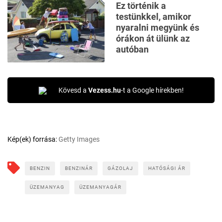
Ez történik a
testünkkel, amikor
nyaralni megyünk és
órákon át ülünk az
autóban
Kövesd a
Vezess.hu
-t a Google hírekben!
Kép(ek) forrása:
Getty Images
BENZIN
BENZINÁR
GÁZOLAJ
HATÓSÁGI ÁR
ÜZEMANYAG
ÜZEMANYAGÁR