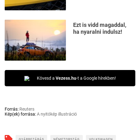
Ezt is vidd magaddal,
ha nyaralni indulsz!
Kövesd a
Vezess.hu
-t a Google hírekben!
Forrás:
Reuters
Kép(ek) forrása:
A nyitókép illustráció
GYÁRBEZÁRÁS
NÉMETORSZÁG
VOLKSWAGEN