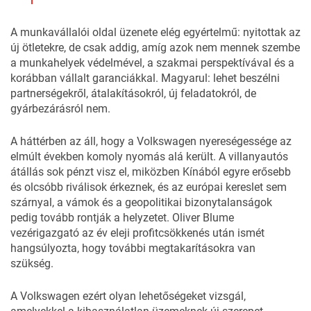
A munkavállalói oldal üzenete elég egyértelmű: nyitottak az
új ötletekre, de csak addig, amíg azok nem mennek szembe
a munkahelyek védelmével, a szakmai perspektívával és a
korábban vállalt garanciákkal. Magyarul: lehet beszélni
partnerségekről, átalakításokról, új feladatokról, de
gyárbezárásról nem.
A háttérben az áll, hogy a Volkswagen nyereségessége az
elmúlt években komoly nyomás alá került. A villanyautós
átállás sok pénzt visz el, miközben Kínából egyre erősebb
és olcsóbb riválisok érkeznek, és az európai kereslet sem
szárnyal, a vámok és a geopolitikai bizonytalanságok
pedig tovább rontják a helyzetet. Oliver Blume
vezérigazgató az év eleji profitcsökkenés után ismét
hangsúlyozta, hogy további megtakarításokra van
szükség.
A Volkswagen ezért olyan lehetőségeket vizsgál,