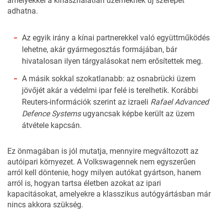
amelyekkel a kihasználatlan üzemeknek új szerepet
adhatna.
Az egyik irány a kínai partnerekkel való együttműködés
lehetne, akár gyármegosztás formájában, bár
hivatalosan ilyen tárgyalásokat nem erősítettek meg.
A másik sokkal szokatlanabb: az osnabrücki üzem
jövőjét akár a védelmi ipar felé is terelhetik. Korábbi
Reuters-információk szerint az izraeli
Rafael Advanced
Defence Systems
ugyancsak képbe került az üzem
átvétele kapcsán.
Ez önmagában is jól mutatja, mennyire megváltozott az
autóipari környezet. A Volkswagennek nem egyszerűen
arról kell döntenie, hogy milyen autókat gyártson, hanem
arról is, hogyan tartsa életben azokat az ipari
kapacitásokat, amelyekre a klasszikus autógyártásban már
nincs akkora szükség.