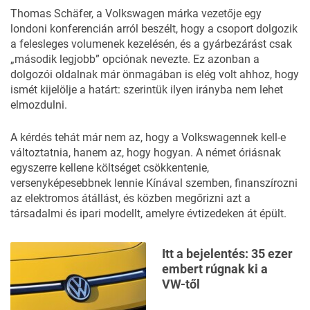
Thomas Schäfer, a Volkswagen márka vezetője egy
londoni konferencián arról beszélt, hogy a csoport dolgozik
a felesleges volumenek kezelésén, és a gyárbezárást csak
„második legjobb” opciónak nevezte. Ez azonban a
dolgozói oldalnak már önmagában is elég volt ahhoz, hogy
ismét kijelölje a határt: szerintük ilyen irányba nem lehet
elmozdulni.
A kérdés tehát már nem az, hogy a Volkswagennek kell-e
változtatnia, hanem az, hogy hogyan. A német óriásnak
egyszerre kellene költséget csökkentenie,
versenyképesebbnek lennie Kínával szemben, finanszírozni
az elektromos átállást, és közben megőrizni azt a
társadalmi és ipari modellt, amelyre évtizedeken át épült.
Itt a bejelentés: 35 ezer
embert rúgnak ki a
VW-től