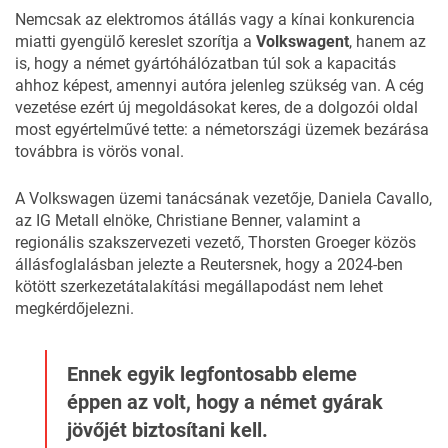
Nemcsak az elektromos átállás vagy a kínai konkurencia
miatti gyengülő kereslet szorítja a
Volkswagent
, hanem az
is, hogy a német gyártóhálózatban túl sok a kapacitás
ahhoz képest, amennyi autóra jelenleg szükség van. A cég
vezetése ezért új megoldásokat keres, de a dolgozói oldal
most egyértelművé tette: a németországi üzemek bezárása
továbbra is vörös vonal.
A Volkswagen üzemi tanácsának vezetője, Daniela Cavallo,
az IG Metall elnöke, Christiane Benner, valamint a
regionális szakszervezeti vezető, Thorsten Groeger közös
állásfoglalásban jelezte a
Reutersnek
, hogy a 2024-ben
kötött szerkezetátalakítási megállapodást nem lehet
megkérdőjelezni.
Ennek egyik legfontosabb eleme
éppen az volt, hogy a német gyárak
jövőjét biztosítani kell.