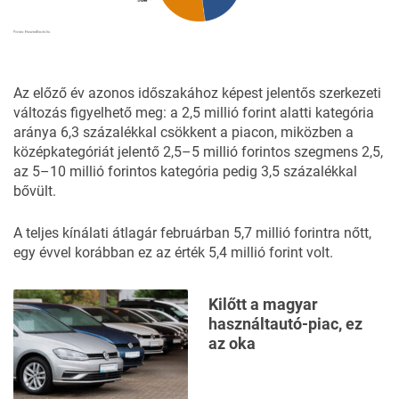
Az előző év azonos időszakához képest jelentős szerkezeti
változás figyelhető meg: a 2,5 millió forint alatti kategória
aránya 6,3 százalékkal csökkent a piacon, miközben a
középkategóriát jelentő 2,5–5 millió forintos szegmens 2,5,
az 5–10 millió forintos kategória pedig 3,5 százalékkal
bővült.
A teljes kínálati átlagár februárban 5,7 millió forintra nőtt,
egy évvel korábban ez az érték 5,4 millió forint volt.
Kilőtt a magyar
használtautó-piac, ez
az oka