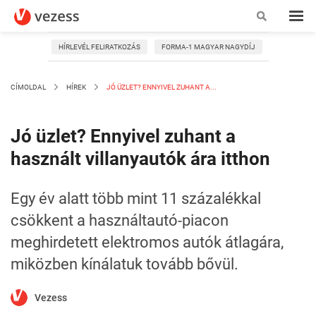
HÍRLEVÉL FELIRATKOZÁS
FORMA-1 MAGYAR NAGYDÍJ
CÍMOLDAL
HÍREK
JÓ ÜZLET? ENNYIVEL ZUHANT A...
Jó üzlet? Ennyivel zuhant a
használt villanyautók ára itthon
Egy év alatt több mint 11 százalékkal
csökkent a használtautó-piacon
meghirdetett elektromos autók átlagára,
miközben kínálatuk tovább bővül.
Vezess