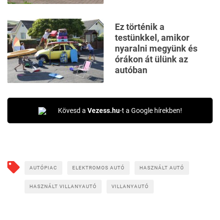
Ez történik a
testünkkel, amikor
nyaralni megyünk és
órákon át ülünk az
autóban
Kövesd a
Vezess.hu
-t a Google hírekben!
AUTÓPIAC
ELEKTROMOS AUTÓ
HASZNÁLT AUTÓ
HASZNÁLT VILLANYAUTÓ
VILLANYAUTÓ