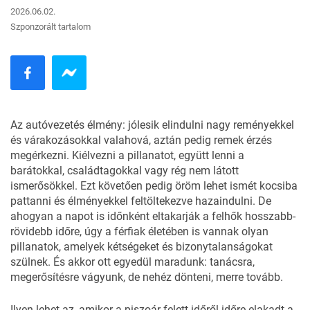
2026.06.02.
Szponzorált tartalom
Az
autóvezetés
élmény: jólesik elindulni nagy reményekkel
és várakozásokkal valahová, aztán pedig remek érzés
megérkezni. Kiélvezni a pillanatot, együtt lenni a
barátokkal, családtagokkal vagy rég nem látott
ismerősökkel. Ezt követően pedig öröm lehet ismét kocsiba
pattanni és élményekkel feltöltekezve hazaindulni. De
ahogyan a napot is időnként eltakarják a felhők hosszabb-
rövidebb időre, úgy a férfiak életében is vannak olyan
pillanatok, amelyek kétségeket és bizonytalanságokat
szülnek. És akkor ott egyedül maradunk: tanácsra,
megerősítésre vágyunk, de nehéz dönteni, merre tovább.
Ilyen lehet az, amikor a piszoár felett időről időre elakadt a