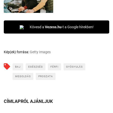
Kövesd a
Vezess.hu
-t a Google hírekben!
Kép(ek) forrása:
Getty Images
BAJ
EGÉSZSÉG
FÉRFI
GYÓGYULÁS
MEGOLDÁS
PROSZATA
CÍMLAPRÓL AJÁNLJUK