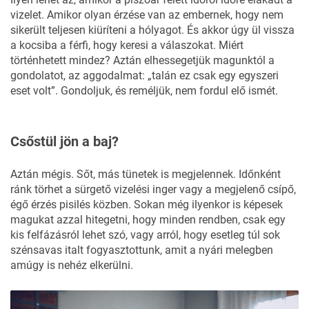
vizelet. Amikor olyan érzése van az embernek, hogy nem
sikerült teljesen kiüríteni a hólyagot. És akkor úgy ül vissza
a kocsiba a férfi, hogy keresi a válaszokat. Miért
történhetett mindez? Aztán elhessegetjük magunktól a
gondolatot, az aggodalmat: „talán ez csak egy egyszeri
eset volt”. Gondoljuk, és reméljük, nem fordul elő ismét.
Csőstül jön a baj?
Aztán mégis. Sőt, más tünetek is megjelennek. Időnként
ránk törhet a sürgető vizelési inger vagy a megjelenő csípő,
égő érzés pisilés közben. Sokan még ilyenkor is képesek
magukat azzal hitegetni, hogy minden rendben, csak egy
kis felfázásról lehet szó, vagy arról, hogy esetleg túl sok
szénsavas italt fogyasztottunk, amit a nyári melegben
amúgy is nehéz elkerülni.