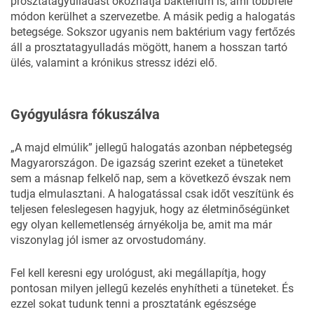
prosztatagyulladást okozhatja baktérium is, ami többféle
módon kerülhet a szervezetbe. A másik pedig a halogatás
betegsége. Sokszor ugyanis nem baktérium vagy fertőzés
áll a prosztatagyulladás mögött, hanem a hosszan tartó
ülés, valamint a krónikus stressz idézi elő.
Gyógyulásra fókuszálva
„A majd elmúlik” jellegű halogatás azonban népbetegség
Magyarországon. De igazság szerint ezeket a tüneteket
sem a másnap felkelő nap, sem a következő évszak nem
tudja elmulasztani. A halogatással csak időt veszítünk és
teljesen feleslegesen hagyjuk, hogy az életminőségünket
egy olyan kellemetlenség árnyékolja be, amit ma már
viszonylag jól ismer az orvostudomány.
Fel kell keresni egy urológust, aki megállapítja, hogy
pontosan milyen jellegű kezelés enyhítheti a tüneteket. És
ezzel sokat tudunk tenni a prosztatánk egészsége