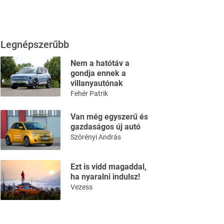
Legnépszerűbb
Nem a hatótáv a
gondja ennek a
villanyautónak
Fehér Patrik
Van még egyszerű és
gazdaságos új autó
Szörényi András
Ezt is vidd magaddal,
ha nyaralni indulsz!
Vezess