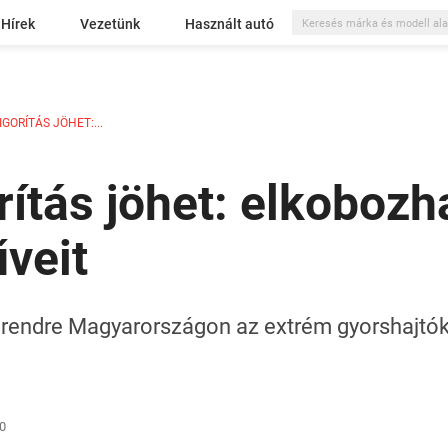
Hírek
Vezetünk
Használt autó
GORÍTÁS JÖHET:...
rítás jöhet: elkobozh
veit
irendre Magyarországon az extrém gyorshajtók é
20