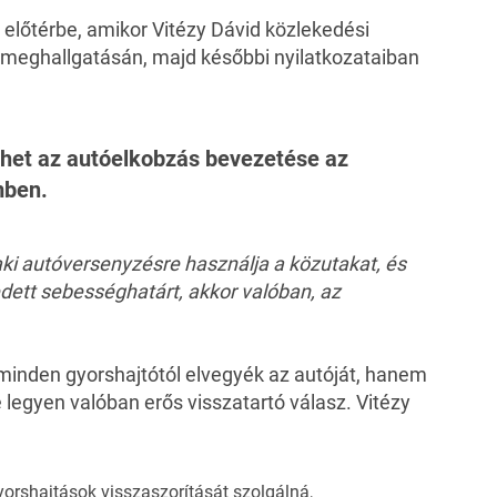
előtérbe, amikor Vitézy Dávid közlekedési
i meghallgatásán, majd későbbi nyilatkozataiban
het az autóelkobzás bevezetése az
mben.
ki autóversenyzésre használja a közutakat, és
dett sebességhatárt, akkor valóban, az
 minden gyorshajtótól elvegyék az autóját, hanem
 legyen valóban erős visszatartó válasz. Vitézy
yorshajtások visszaszorítását szolgálná,