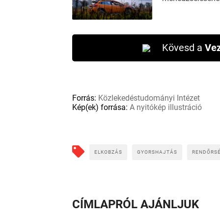
Kövesd a
Vez
Forrás:
Közlekedéstudományi Intézet
Kép(ek) forrása:
A nyitókép illustráció
ELKOBZÁS
GYORSHAJTÁS
RENDŐRS
CÍMLAPRÓL AJÁNLJUK