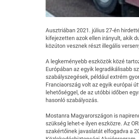
Ausztriában 2021. július 27-én hirdet
kifejezetten azok ellen irányult, akik 
közúton vesznek részt illegális verse
A legkeményebb eszközök közé tarto
Európában az egyik legradikálisabb s
szabályszegések, például extrém gyo
Franciaország volt az egyik európai út
lehetőséggel, de az utóbbi időben egy
hasonló szabályozás.
Mostanra Magyarországon is napirend
szükség lehet-e ilyen eszközre. Az O
szakértőinek javaslatát elfogadva a 2
Közlekedésbiztonsági Akcióprogram „S