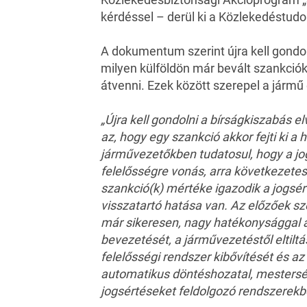
kérdéssel – derül ki a Közlekedéstud
A dokumentum szerint újra kell gondoln
milyen külföldön már bevált szankció
átvenni. Ezek között szerepel a jármű
„Újra kell gondolni a bírságkiszabás e
az, hogy egy szankció akkor fejti ki a
járművezetőkben tudatosul, hogy a jo
felelősségre vonás, arra következetese
szankció(k) mértéke igazodik a jogsér
visszatartó hatása van. Az előzőek s
már sikeresen, nagy hatékonysággal 
bevezetését, a járművezetéstől eltilt
felelősségi rendszer kibővítését és az
automatikus döntéshozatal, mestersé
jogsértéseket feldolgozó rendszerekbe