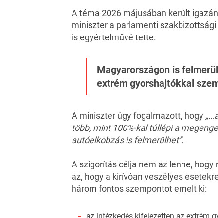
A téma 2026 májusában került igazán 
miniszter a parlamenti szakbizottság
is egyértelművé tette:
Magyarországon is felmerül
extrém gyorshajtókkal sze
A miniszter úgy fogalmazott, hogy
„…a
több, mint 100%-kal túllépi a megenge
autóelkobzás is felmerülhet”.
A szigorítás célja nem az lenne, hogy
az, hogy a kirívóan veszélyes esetekre
három fontos szempontot emelt ki:
az intézkedés kifejezetten az extrém g