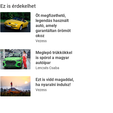
Ez is érdekelhet
Öt megfizethető,
legendás használt
autó, amely
garantáltan örömöt
okoz
Vezess
Meglepő trükkökkel
is spórol a magyar
autóipar
Lencsés Csaba
Ezt is vidd magaddal,
ha nyaralni indulsz!
Vezess