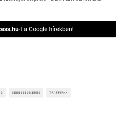
ess.hu
-t a Google hírekben!
ÉG
SEBESSÉGMÉRÉS
TRAFFIPAX