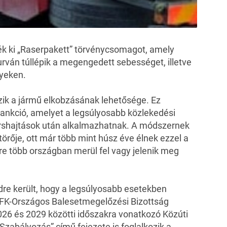
ték ki „Raserpakett” törvénycsomagot, amely
durván túllépik a megengedett sebességet, illetve
nyeken.
zik
a jármű elkobzásának lehetősége
. Ez
zankció, amelyet a legsúlyosabb közlekedési
rshajtások után alkalmazhatnak. A módszernek
törője, ott már több mint húsz éve élnek ezzel a
re több országban merül fel vagy jelenik meg
re került, hogy a legsúlyosabb esetekben
RFK-Országos Balesetmegelőzési Bizottság
026 és 2029 közötti időszakra vonatkozó Közúti
zabályozás” című fejezete is foglalkozik a