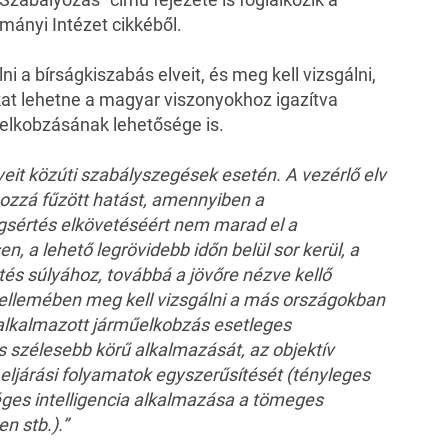
ományi Intézet
cikkéből
.
i a bírságkiszabás elveit, és meg kell vizsgálni,
kat lehetne a magyar viszonyokhoz igazítva
 elkobzásának lehetősége is.
lveit közúti szabályszegések esetén. A vezérlő elv
 hozzá fűzött hatást, amennyiben a
gsértés elkövetéséért nem marad el a
n, a lehető legrövidebb időn belül sor kerül, a
tés súlyához, továbbá a jövőre nézve kellő
zellemében meg kell vizsgálni a más országokban
alkalmazott járműelkobzás esetleges
ás szélesebb körű alkalmazását, az objektív
 eljárási folyamatok egyszerűsítését (tényleges
ges intelligencia alkalmazása a tömeges
n stb.).”