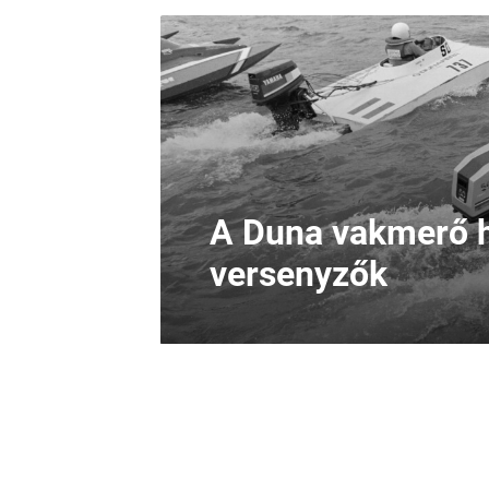
A Duna vakmerő h
versenyzők