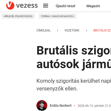
Újautó-teszt
Magazin
HÍRLEVÉL FELIRATKOZÁS
FORMA-1 MAGYAR NAGYDÍJ
Kresz
CÍMOLDAL
VEZETÜNK
BRUTÁLIS SZI
Brutális szigo
autósok jármű
Komoly szigorítás kerülhet nap
versenyzők ellen.
Erdős Norbert
2026.06.12. péntek 21: