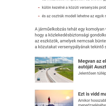
külön kezelné a közúti versenyzés pro
és az osztrák modell lehetne az egyi
A járműelkobzás tehát egy komolyan vi
hogy a közlekedésbiztonsági gondol
az eszközök, amelyek nemcsak büntetn
a közutakat versenypályának tekintő
Megvan az el
autóját Ausz
Jelentősen túll
Ezt is vidd m
Amikor hosszabb 
menedzseléséhez