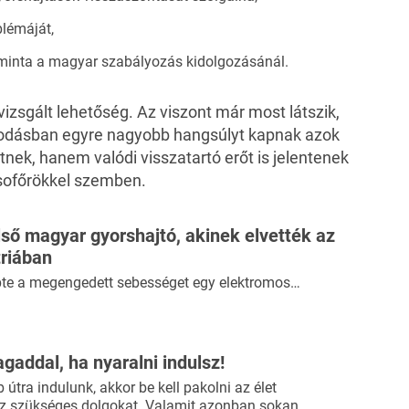
blémáját,
k minta a magyar szabályozás kidolgozásánál.
zsgált lehetőség. Az viszont már most látszik,
kodásban egyre nagyobb hangsúlyt kapnak azok
ek, hanem valódi visszatartó erőt is jelentenek
 sofőrökkel szemben.
ső magyar gyorshajtó, akinek elvették az
triában
épte a megengedett sebességet egy elektromos…
agaddal, ha nyaralni indulsz!
útra indulunk, akkor be kell pakolni az élet
 szükséges dolgokat. Valamit azonban sokan…