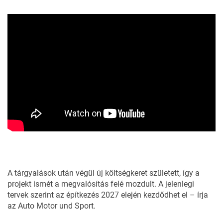
A tárgyalások után végül új költségkeret született, így a
projekt ismét a megvalósítás felé mozdult. A jelenlegi
tervek szerint az építkezés 2027 elején kezdődhet el – írja
az
Auto Motor und Sport
.