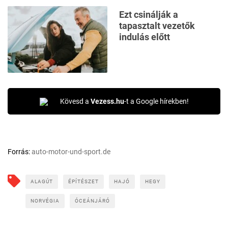
Ezt csinálják a
tapasztalt vezetők
indulás előtt
Kövesd a
Vezess.hu
-t a Google hírekben!
Forrás:
auto-motor-und-sport.de
ALAGÚT
ÉPÍTÉSZET
HAJÓ
HEGY
NORVÉGIA
ÓCEÁNJÁRÓ