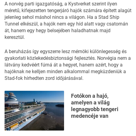
A norvég parti igazgatóság, a Kystverket szerint ilyen
méretű, kifejezetten tengerjáró hajók számára épített alagút
jelenleg sehol máshol nincs a világon. Ha a Stad Ship
Tunnel elkészül, a hajók nem egy híd alatt vagy csatornán
át, hanem egy hegy belsejében haladhatnak majd
keresztül.
A beruházás így egyszerre lesz mérnöki különlegesség és
gyakorlati közlekedésbiztonsági fejlesztés. Norvégia nem a
látvány kedvéért fúrná át a hegyet, hanem azért, hogy a
hajóknak ne kelljen minden alkalommal megküzdeniük a
Stad-fok hírhedten zord időjárásával.
Fotókon a hajó,
amelyen a világ
legnagyobb tengeri
medencéje van