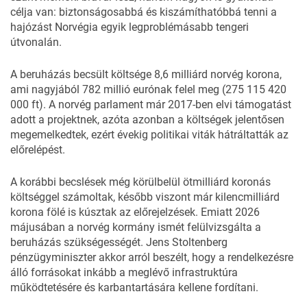
célja van: biztonságosabbá és kiszámíthatóbbá tenni a
hajózást Norvégia egyik legproblémásabb tengeri
útvonalán.
A beruházás becsült költsége 8,6 milliárd norvég korona,
ami nagyjából 782 millió eurónak felel meg (275 115 420
000 ft). A norvég parlament már 2017-ben elvi támogatást
adott a projektnek, azóta azonban a költségek jelentősen
megemelkedtek, ezért évekig politikai viták hátráltatták az
előrelépést.
A korábbi becslések még körülbelül ötmilliárd koronás
költséggel számoltak, később viszont már kilencmilliárd
korona fölé is kúsztak az előrejelzések. Emiatt 2026
májusában a norvég kormány ismét felülvizsgálta a
beruházás szükségességét. Jens Stoltenberg
pénzügyminiszter akkor arról beszélt, hogy a rendelkezésre
álló forrásokat inkább a meglévő infrastruktúra
működtetésére és karbantartására kellene fordítani.