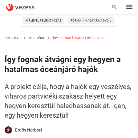
HÍRLEVÉL FELIRATKOZÁS
FORMA-1 MAGYAR NAGYDÍJ
CÍMOLDAL
VEZETÜNK
ÍGY FOGNAK ÁTVÁGNI EGY HEGYEN...
Így fognak átvágni egy hegyen a
hatalmas óceánjáró hajók
A projekt célja, hogy a hajók egy veszélyes,
viharos partvidéki szakasz helyett egy
hegyen keresztül haladhassanak át. Igen,
egy hegyen keresztül!
Erdős Norbert