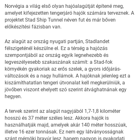
Norvégia a világ első olyan hajóalagútját építené meg,
amelyet kifejezetten tengerjáró hajók számára terveznek. A
projektet Stad Ship Tunnel néven fut és már bőven
előkészítési fázisban van.
Az alagút az ország nyugati partján, Stadlandet
félszigeténél készülne el. Ez a térség a hajózás
szempontjából az ország egyik legnehezebb és
legveszélyesebb szakaszának számít: a Stad-fok
környékén gyakoriak az erős szelek, a gyors időjárás-
változások és a nagy hullámok. A
hajóknak
jelenleg ezt a
kiszámíthatatlan tengeri útvonalat kell megkerülniük, a
jövőben viszont ehelyett szó szerint átvághatnának egy
hegyen.
A tervek szerint az alagút nagyjából 1,7-1,8 kilométer
hosszú és 37 méter széles lesz. Akkora hajók is
használhatják majd, amelyek akár 140 méter hosszúak,
illetve 16 ezer tonnásak. Ez nem egy látványosságnak
szánt mérnöki bravúr lesz, hanem nagyon is gyakorlati