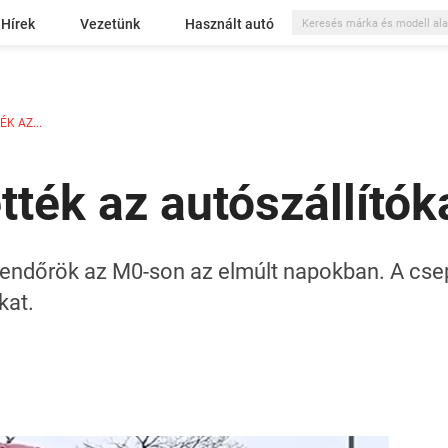
Hírek
Vezetünk
Használt autó
K AZ...
ték az autószállítók
a rendőrök az M0-son az elmúlt napokban. A cse
kat.