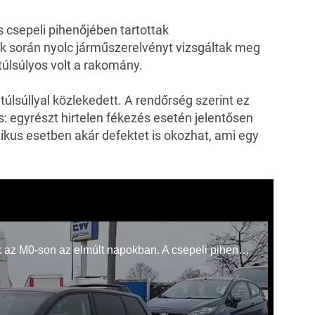
 csepeli pihenőjében tartottak
k során nyolc járműszerelvényt vizsgáltak meg
túlsúlyos volt a rakomány.
túlsúllyal közlekedett. A rendőrség szerint ez
: egyrészt hirtelen fékezés esetén jelentősen
tikus esetben akár defektet is okozhat, ami egy
Több ellenőrzést is tartottak a rendőrök az M0-son az elmúlt napokban. A csepeli pihenőben sorra bírságolták a szabálytalankodókat.