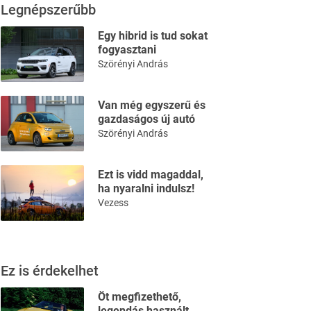
Legnépszerűbb
Egy hibrid is tud sokat
fogyasztani
Szörényi András
Van még egyszerű és
gazdaságos új autó
Szörényi András
Ezt is vidd magaddal,
ha nyaralni indulsz!
Vezess
Ez is érdekelhet
Öt megfizethető,
legendás használt