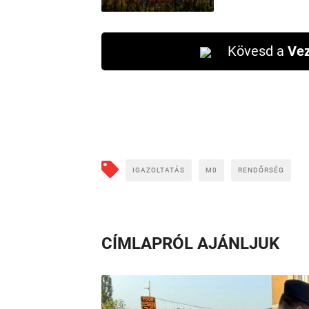
Kövesd a
Vez
IGAZOLTATÁS
M0
RENDŐRSÉG
CÍMLAPRÓL AJÁNLJUK