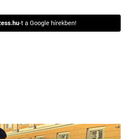
ess.hu
-t a Google hírekben!