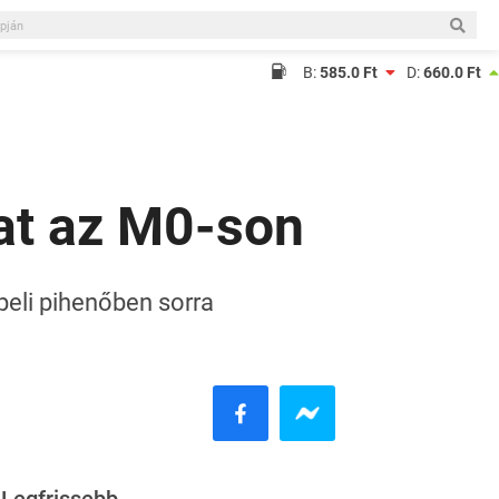
B:
585.0 Ft
D:
660.0 Ft
at az M0-son
peli pihenőben sorra