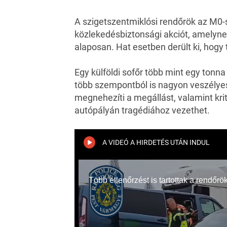
A szigetszentmiklósi
rendőrök
az M0-s
közlekedésbiztonsági akciót, amelyne
alaposan. Hat esetben derült ki, hogy 
Egy külföldi sofőr több mint egy tonna 
több szempontból is nagyon veszélyes
megnehezíti a megállást, valamint kri
autópályán tragédiához vezethet.
A VIDEÓ A HIRDETÉS UTÁN INDUL