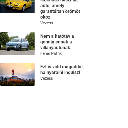
autó, amely
garantáltan örömöt
okoz
Vezess
Nem a hatótáv a
gondja ennek a
villanyautónak
Fehér Patrik
Ezt is vidd magaddal,
ha nyaralni indulsz!
Vezess