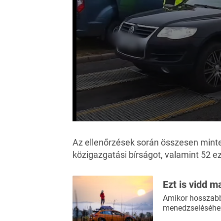
0
seconds
of
Az ellenőrzések során összesen minteg
32
közigazgatási bírságot, valamint 52 ez
seconds
Volume
0%
Ezt is vidd m
Amikor hosszabb 
menedzseléséhez