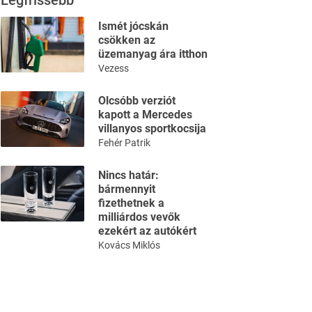
Legfrissebb
Ismét jócskán
csökken az
üzemanyag ára itthon
Vezess
Olcsóbb verziót
kapott a Mercedes
villanyos sportkocsija
Fehér Patrik
Nincs határ:
bármennyit
fizethetnek a
milliárdos vevők
ezekért az autókért
Kovács Miklós