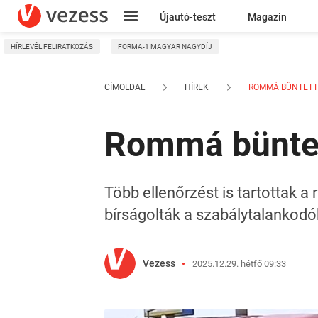
Újautó-teszt
Magazin
HÍRLEVÉL FELIRATKOZÁS
FORMA-1 MAGYAR NAGYDÍJ
Kresz
CÍMOLDAL
HÍREK
ROMMÁ BÜNTETTÉ
Rommá büntet
Több ellenőrzést is tartottak 
bírságolták a szabálytalankodó
Vezess
2025.12.29. hétfő 09:33