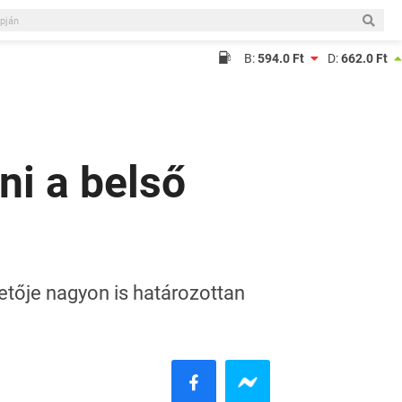
B:
594.0 Ft
D:
662.0 Ft
ni a belső
etője nagyon is határozottan