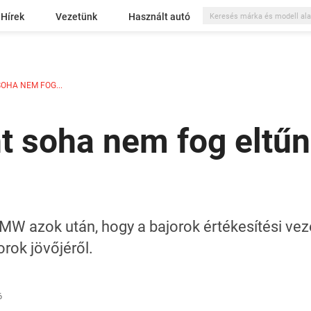
Hírek
Vezetünk
Használt autó
OHA NEM FOG...
 soha nem fog eltűn
W azok után, hogy a bajorok értékesítési vez
rok jövőjéről.
6