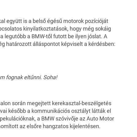
l együtt is a belső égésű motorok pozícióját
apcsolatos kinyilatkoztatások, hogy még sokáig
a legutóbb a
BMW-től
futott be ilyen jóslat. A
ég határozott álláspontot képviselt a kérdésben:
m fognak eltűnni. Soha!
zalon során megejtett kerekasztal-beszélgetés
vai később a kommunikációs osztályt látták el
spekulációknak, a BMW szóvivője az
Auto Motor
mított az elsőre hangzatos kijelentésen.