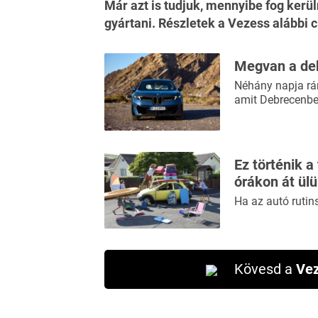
Már azt is tudjuk, mennyibe fog ker
gyártani.
Részletek a Vezess alábbi 
Megvan a de
Néhány napja rán
amit Debrecenbe
Ez történik a
órákon át ül
Ha az autó rutin
Kövesd a
Vez