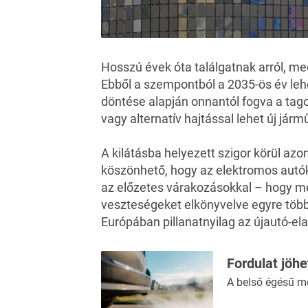
Hosszú évek óta találgatnak arról, me
Ebből a szempontból a 2035-ös év lehe
döntése alapján onnantól fogva a ta
vagy alternatív hajtással lehet új jár
A kilátásba helyezett szigor körül az
köszönhető, hogy az elektromos autók
az előzetes várakozásokkal – hogy me
veszteségeket elkönyvelve egyre több 
Európában pillanatnyilag az újautó-ela
Fordulat jöhe
A belső égésű mot