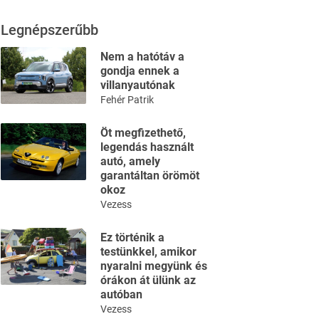
Legnépszerűbb
Nem a hatótáv a
gondja ennek a
villanyautónak
Fehér Patrik
Öt megfizethető,
legendás használt
autó, amely
garantáltan örömöt
okoz
Vezess
Ez történik a
testünkkel, amikor
nyaralni megyünk és
órákon át ülünk az
autóban
Vezess