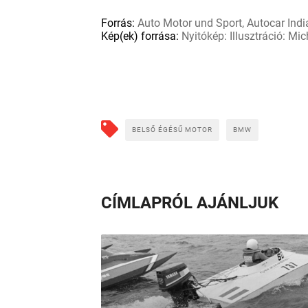
Forrás:
Auto Motor und Sport, Autocar Indi
Kép(ek) forrása:
Nyitókép: Illusztráció: M
BELSŐ ÉGÉSŰ MOTOR
BMW
CÍMLAPRÓL AJÁNLJUK