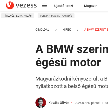
Újautó-teszt
Magazin
HÍRLEVÉL FELIRATKOZÁS
FORMA-1 MAGYAR NAGYDÍJ
Kresz
CÍMOLDAL
HÍREK
A BMW SZERINT S
A BMW szerint
égésű motor
Magyarázkodni kényszerült a BM
nyilatkozott a belső égésű moto
Kováts Olivér
2025.09.26. péntek 11:0