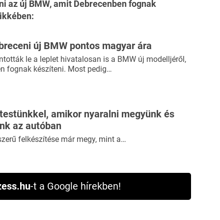
ülni az új BMW, amit Debrecenben fognak
cikkében:
breceni új BMW pontos magyar ára
tották le a leplet hivatalosan is a BMW új modelljéről,
n fognak készíteni. Most pedig…
 testünkkel, amikor nyaralni megyünk és
ünk az autóban
szerű felkészítése már megy, mint a…
ess.hu
-t a Google hírekben!