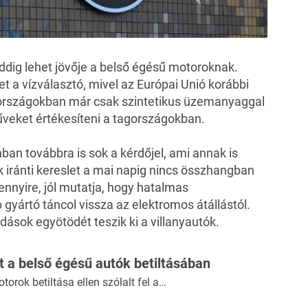
ddig lehet jövője a belső égésű motoroknak.
t a vízválasztó, mivel az Európai Unió korábbi
gországokban már csak szintetikus üzemanyaggal
műveket értékesíteni a tagországokban.
onban
továbbra is sok a kérdőjel
, ami annak is
 iránti kereslet a mai napig nincs összhangban
nnyire, jól mutatja, hogy hatalmas
gyártó táncol vissza az elektromos átállástól.
dások egyötödét teszik ki a villanyautók.
t a belső égésű autók betiltásában
orok betiltása ellen szólalt fel a…