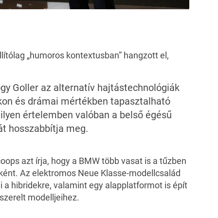
lítólag „humoros kontextusban” hangzott el,
y Goller az alternatív hajtástechnológiák
kon és drámai mértékben tapasztalható
 ilyen értelemben valóban a belső égésű
át hosszabbítja meg.
coops
azt írja, hogy a BMW több vasat is a tűzben
zeként. Az elektromos
Neue Klasse-modellcsalád
 a hibridekre, valamint egy alapplatformot is épít
szerelt modelljeihez.