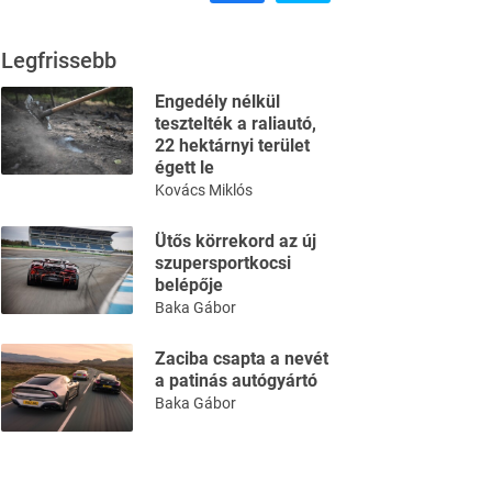
Legfrissebb
Engedély nélkül
tesztelték a raliautó,
22 hektárnyi terület
égett le
Kovács Miklós
Ütős körrekord az új
szupersportkocsi
belépője
Baka Gábor
Zaciba csapta a nevét
a patinás autógyártó
Baka Gábor