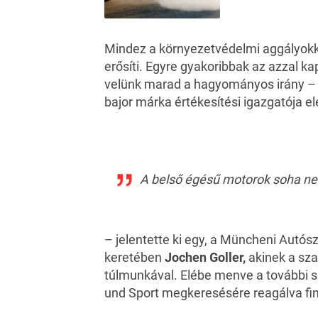
Mindez a környezetvédelmi aggályokka
erősíti. Egyre gyakoribbak az azzal k
velünk marad a hagyományos irány – 
bajor márka értékesítési igazgatója el
A belső égésű motorok soha ne
– jelentette ki egy, a Müncheni Autós
keretében
Jochen Goller,
akinek a sza
túlmunkával. Elébe menve a további 
und Sport
megkeresésére reagálva fino