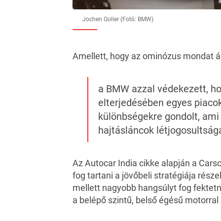
Jochen Goller (Fotó: BMW)
Amellett, hogy az ominózus mondat ál
a BMW azzal védekezett, hog
elterjedésében egyes piaco
különbségekre gondolt, ami
hajtásláncok létjogosultság
Az
Autocar India
cikke alapján a
Cars
fog tartani a jövőbeli stratégiája rés
mellett nagyobb hangsúlyt fog fektetni
a belépő szintű, belső égésű motorral 