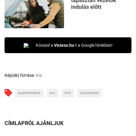
tapasztalt vezetők
indulás előtt
Kövesd a
Vezess.hu
-t a Google hírekben!
Kép(ek) forrása:
Kia
ELEKTROMOS
KIA
PV5
ÚJDONSÁG
CÍMLAPRÓL AJÁNLJUK