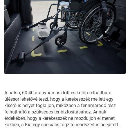
A hátsó, 60:40 arányban osztott és külön felhajtható
üléssor lehetővé teszi, hogy a kerekesszék mellett egy
kísérő is helyet foglaljon, miközben a fennmaradó rész
felhajtható a szükséges tér biztosításához. Annak
érdekében, hogy a kerekesszék ne mozduljon el menet
közben, a Kia egy speciális rögzítő rendszert is beépített.