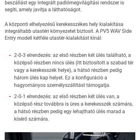
beszállást egy integrált padlómegvilágítási rendszer is
segíti, amely javítja a láthatóságot.
A központi elhelyezésű kerekesszékes hely kialakítása
integráltabb utastéri környezetet biztosít. A PV5 WAV Side
Entry modell kétféle utastér‑kialakítást kínál:
2‑0‑3 elrendezés
: az első részben két ülés található, a
középső részben nincs ülés (itt biztosított a szabad tér
vagy a kerekesszék helye), a hátsó részben pedig
három ülés kap helyet. Ez a konfiguráció a
hagyományos személyszállítást támogatja.
2‑0‑1 elrendezés
: az első részben két ülés van, a
középső rész továbbra is üres a kerekesszék számára,
a hátsó részben pedig egy lehajtható ülés marad a
kísérő számára.