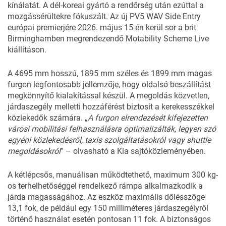
kínálatát. A dél-koreai gyártó
a rendőrség
után ezúttal a
mozgássérültekre fókuszált. Az új PV5 WAV Side Entry
európai premierjére 2026. május 15-én kerül sor a brit
Birminghamben megrendezendő Motability Scheme Live
kiállításon.
A 4695 mm hosszú, 1895 mm széles és 1899 mm magas
furgon legfontosabb jellemzője, hogy oldalsó beszállítást
megkönnyítő kialakítással készül. A megoldás közvetlen,
járdaszegély melletti hozzáférést biztosít a kerekesszékkel
közlekedők számára. „
A furgon elrendezését kifejezetten
városi mobilitási felhasználásra optimalizálták, legyen szó
egyéni közlekedésről, taxis szolgáltatásokról vagy shuttle
megoldásokról
” – olvasható a Kia sajtóközleményében.
A kétlépcsős, manuálisan működtethető, maximum 300 kg-
os terhelhetőséggel rendelkező rámpa alkalmazkodik a
járda magasságához. Az eszköz maximális dőlésszöge
13,1 fok, de például egy 150 milliméteres járdaszegélyről
történő használat esetén pontosan 11 fok. A biztonságos