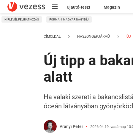
Újautó-teszt
Magazin
HÍRLEVÉL FELIRATKOZÁS
FORMA-1 MAGYAR NAGYDÍJ
Kresz
CÍMOLDAL
HASZONGÉPJÁRMŰ
ÚJ 
Új tipp a bak
alatt
Ha valaki szereti a bakancslistá
óceán látványában gyönyörköd
Aranyi Péter
2026.04.19. vasárnap 10: