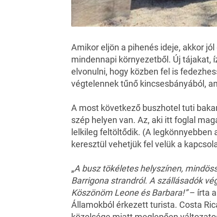
Amikor eljön a pihenés ideje, akkor jó
mindennapi környezetből. Új tájakat, 
elvonulni, hogy közben fel is fedezhe
végtelennek tűnő kincsesbányából, am
A most következő buszhotel tuti bak
szép helyen van. Az, aki itt foglal mag
lelkileg feltöltődik. (A legkönnyebbe
keresztül vehetjük fel velük a kapcsol
„
A busz tökéletes helyszínen, mindöss
Barrigona
strandról. A szállásadók vé
Köszönöm Leone és Barbara!”
– írta 
Államokból érkezett turista. Costa Ric
közelsége miatt meglepően változatos