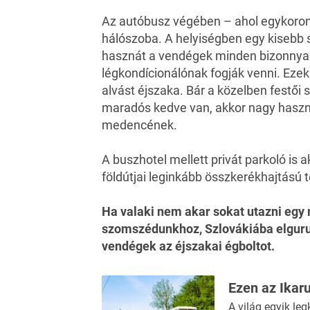
Az autóbusz végében – ahol egykoron a
hálószoba. A helyiségben egy kisebb s
hasznát a vendégek minden bizonnyal 
légkondícionálónak fogják venni. Ezek
alvást éjszaka. Bár a közelben festői 
maradós kedve van, akkor nagy haszná
medencének.
A buszhotel mellett privát parkoló is
földútjai leginkább összkerékhajtású t
Ha valaki nem akar sokat utazni egy 
szomszédunkhoz, Szlovákiába elgurul
vendégek az éjszakai égboltot.
Ezen az Ikar
A világ egyik le