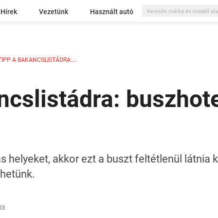
Hírek
Vezetünk
Használt autó
TIPP A BAKANCSLISTÁDRA:...
ancslistádra: buszhot
s helyeket, akkor ezt a buszt feltétlenül látnia
hetünk.
03