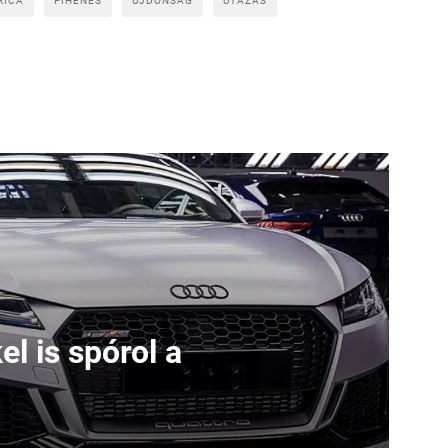
RICA
PIHENÉS
ÚJDONSÁG
UTAZÁS
l is spórol a