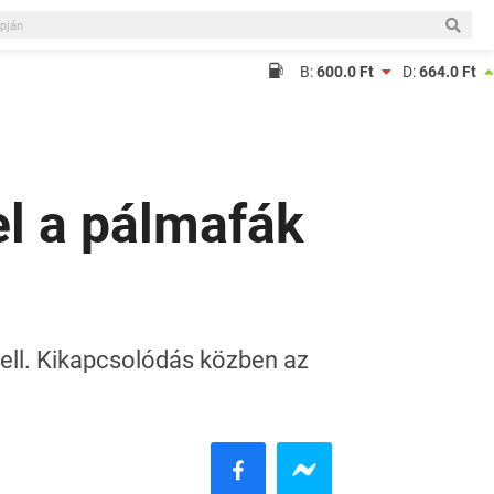
B:
600.0 Ft
D:
664.0 Ft
el a pálmafák
 kell. Kikapcsolódás közben az