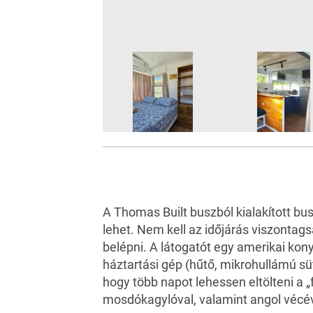
A Thomas Built buszból kialakított 
lehet. Nem kell az időjárás viszontagsá
belépni. A látogatót egy amerikai ko
háztartási gép (hűtő, mikrohullámú sü
hogy több napot lehessen eltölteni a 
mosdókagylóval, valamint angol vécéve