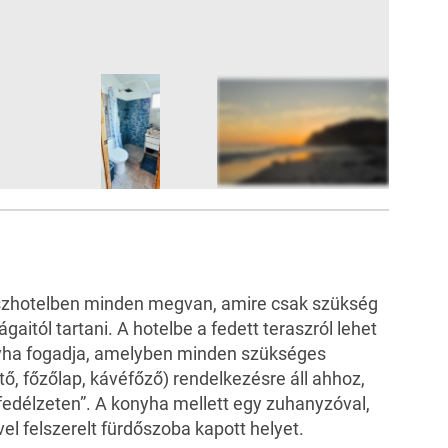
6
FOTÓ
buszhotelben minden megvan, amire csak szükség
gaitól tartani. A hotelbe a fedett teraszról lehet
nyha fogadja, amelyben minden szükséges
tő, főzőlap, kávéfőző) rendelkezésre áll ahhoz,
„fedélzeten”. A konyha mellett egy zuhanyzóval,
l felszerelt fürdőszoba kapott helyet.