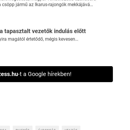
a csöpp jármű az Ikarus-rajongók mekkájává…
 a tapasztalt vezetők indulás előtt
yira magától értetődő, mégis kevesen…
ess.hu
-t a Google hírekben!
a