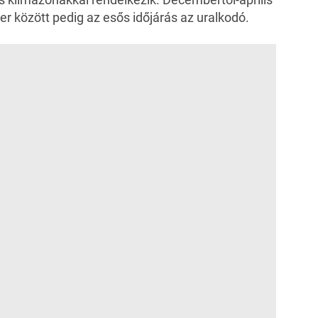
r között pedig az esős időjárás az uralkodó.