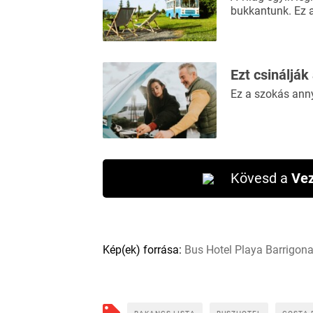
bukkantunk. Ez 
Ezt csinálják
Ez a szokás ann
Kövesd a
Vez
Kép(ek) forrása:
Bus Hotel Playa Barrigon