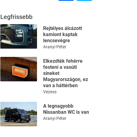
Legfrissebb
Rejtélyes álcázott
kamiont kaptak
lencsevégre
Aranyi Péter
Elkezdték fehérre
festeni a vasúti
síneket
Magyarországon, ez
van a háttérben
Vezess
A legnagyobb
Nissanban WC is van
Aranyi Péter