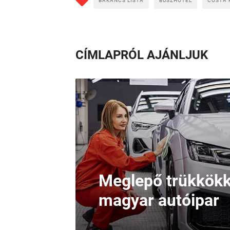
BAKANCS LISTA
BUSZHOTEL
COSTA 
CÍMLAPRÓL AJÁNLJUK
Meglepő trükkökke
magyar autóipar