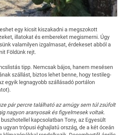
l eshet egy kicsit kiszakadni a megszokott
ízeket, illatokat és embereket megismerni. Úgy
ssünk valamilyen izgalmasat, érdekeset abból a
it Földünk rejt.
ancslistás tipp. Nemcsak bájos, hanem mesésen
ának szállást, biztos lehet benne, hogy testileg-
n az egyik legnagyobb szállásadó
portálon
atot).
ze pár percre található az amúgy sem túl zsúfolt
gig nagyon aranyosak és figyelmesek voltak.
a buszhotellel kapcsolatban Tony, az Egyesült
a ugyan trópusi éghajlatú ország, de a két óceán
 klímazónákkal rendelkezik. Decembertől-április