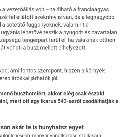
 vezetőállás volt – található a franciaágyas
zéffel ellátott szekrény is van, de a legnagyobb
a sötétítő függönyöknek, valamint a
 ugyanis lehetővé teszik a nyugodt és zavartalan
szépségű tengerpart terül el, ha valakinek otthon
t veheti a busz mellett elhelyezett
 akad, ami fontos szempont, hiszen a környék
erepjárókkal járhatók jól.
menő buszhotelért, akkor elég csak északi
ni, mert ott egy
Ikarus 543
-asról csodálhatják a
uson akár te is hunyhatsz egyet
gkülönlegesebb, magyar vonatkozású szállására