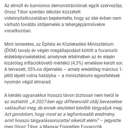
Az elmúlt év kamionos demonstrációinak egyik szervezője,
Orosz Tibor szerdán délután közzétett
videónyilatkozatában bejelentette, hogy az idei évben nem
várható további útdíjemelés a tehergépjárművekre
vonatkozóan.
Mint ismeretes, az Építési és Közlekedési Minisztérium
(ÉKM) tavaly év végén megállapodást kötött a fuvarozói
érdekképviseletekkel, amelynek értelmében az év elején
kizárólag inflációkövető mértékű (4,3%) emelésre került sor.
A tervezett, 35%-os díjemelés – amely eredetileg március 1-
jétől lépett volna hatályba – a minisztériumi egyeztetések
nyomán végül elmarad.
A kérdés ugyanakkor hosszú távon biztosan nem kerül le
az asztalról.
„A 2027-ben egy differenciált útdíj bevezetése
valósulhat meg, de ennek részleteit később tárgyaljuk meg.
Azt gondolom, hogy most ez a legfontosabb eredmény,
amit hosszú tárgyalássorozattal sikerült elérni”
– jegyezte
meg Orosz Tibor, a Magyar Független Fuvarozók