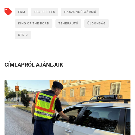
ÉKM
FEJLESZTÉS
HASZONGÉPJÁRMŰ
KING OF THE ROAD
TEHERAUTÓ
ÚJDONSÁG
ÚTDÍJ
CÍMLAPRÓL AJÁNLJUK