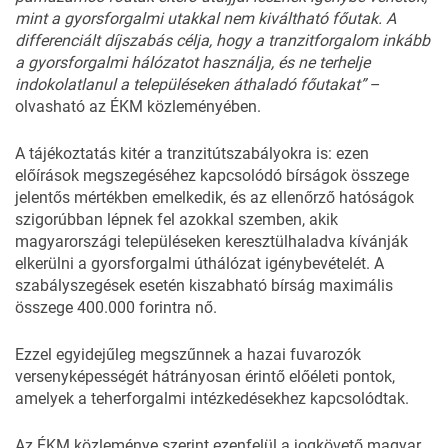
mint a gyorsforgalmi utakkal nem kiváltható főutak. A
differenciált díjszabás célja, hogy a tranzitforgalom inkább
a gyorsforgalmi hálózatot használja, és ne terhelje
indokolatlanul a településeken áthaladó főutakat”
–
olvasható az ÉKM közleményében.
A tájékoztatás kitér a tranzitútszabályokra is: ezen
előírások megszegéséhez kapcsolódó bírságok összege
jelentős mértékben emelkedik, és az ellenőrző hatóságok
szigorúbban lépnek fel azokkal szemben, akik
magyarországi településeken keresztülhaladva kívánják
elkerülni a gyorsforgalmi úthálózat igénybevételét. A
szabályszegések esetén kiszabható bírság maximális
összege 400.000 forintra nő.
Ezzel egyidejűleg megszűnnek a hazai fuvarozók
versenyképességét hátrányosan érintő előéleti pontok,
amelyek a teherforgalmi intézkedésekhez kapcsolódtak.
Az ÉKM közleménye szerint ezenfelül a jogkövető magyar