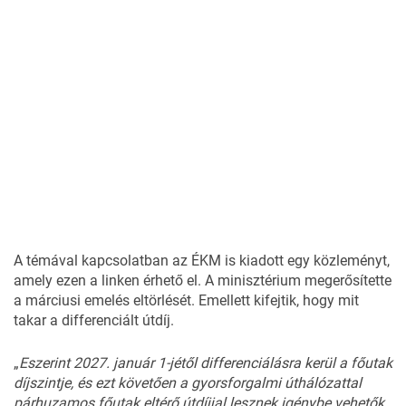
A témával kapcsolatban az ÉKM is kiadott egy közleményt,
amely ezen
a linken
érhető el. A minisztérium megerősítette
a márciusi emelés eltörlését. Emellett kifejtik, hogy mit
takar a differenciált útdíj.
„
Eszerint 2027. január 1-jétől differenciálásra kerül a főutak
díjszintje, és ezt követően a gyorsforgalmi úthálózattal
párhuzamos főutak eltérő útdíjjal lesznek igénybe vehetők,