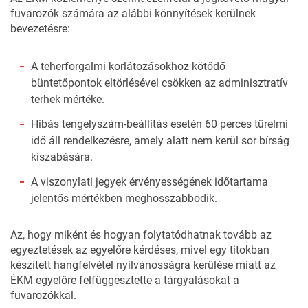
fuvarozók számára az alábbi könnyítések kerülnek
bevezetésre:
A teherforgalmi korlátozásokhoz kötődő
büntetőpontok eltörlésével csökken az adminisztratív
terhek mértéke.
Hibás tengelyszám-beállítás esetén 60 perces türelmi
idő áll rendelkezésre, amely alatt nem kerül sor bírság
kiszabására.
A viszonylati jegyek érvényességének időtartama
jelentős mértékben meghosszabbodik.
Az, hogy miként és hogyan folytatódhatnak tovább az
egyeztetések az egyelőre kérdéses, mivel egy titokban
készített hangfelvétel nyilvánosságra kerülése miatt az
ÉKM egyelőre felfüggesztette a tárgyalásokat a
fuvarozókkal.