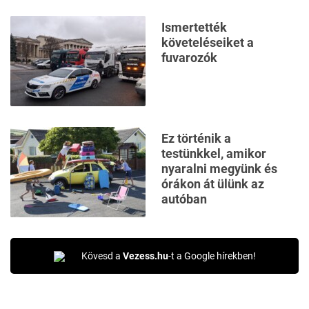
Ismertették
követeléseiket a
fuvarozók
Ez történik a
testünkkel, amikor
nyaralni megyünk és
órákon át ülünk az
autóban
Kövesd a
Vezess.hu
-t a Google hírekben!