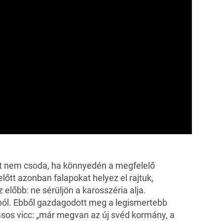
rt nem csoda, ha könnyedén a megfelelő
előtt azonban falapokat helyez el rajtuk,
 előbb: ne sérüljön a karosszéria alja.
ól. Ebből gazdagodott meg a legismertebb
lásos vicc: „már megvan az új svéd kormány, a