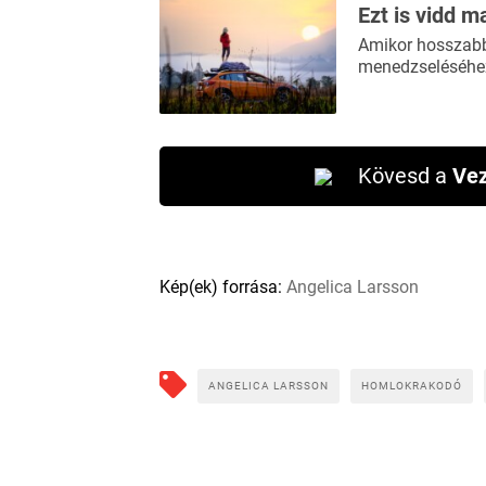
Ezt is vidd m
Amikor hosszabb 
menedzseléséhez
Kövesd a
Vez
Kép(ek) forrása:
Angelica Larsson
ANGELICA LARSSON
HOMLOKRAKODÓ