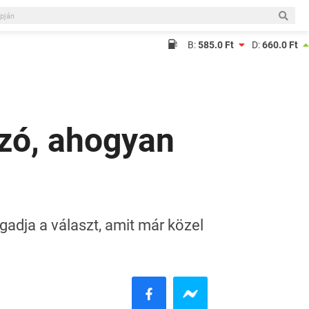
B:
585.0 Ft
D:
660.0 Ft
zó, ahogyan
adja a választ, amit már közel