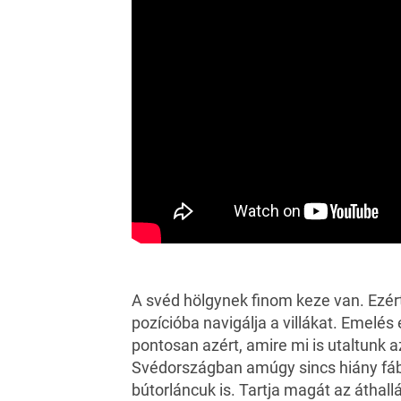
A svéd hölgynek finom keze van. Ezé
pozícióba navigálja a villákat. Emelés 
pontosan azért, amire mi is utaltunk az
Svédországban amúgy sincs hiány fáb
bútorláncuk is. Tartja magát az áthal