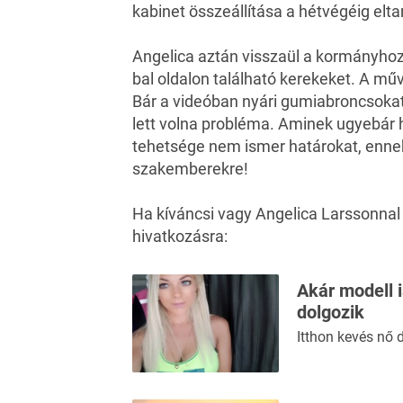
kabinet összeállítása a hétvégéig eltar
Angelica aztán visszaül a kormányhoz,
bal oldalon található kerekeket. A műve
Bár a videóban nyári gumiabroncsokat
lett volna probléma. Aminek ugyebár h
tehetsége nem ismer határokat, ennek
szakemberekre!
Ha kíváncsi vagy Angelica Larssonnal ké
hivatkozásra:
Akár modell 
dolgozik
Itthon kevés nő