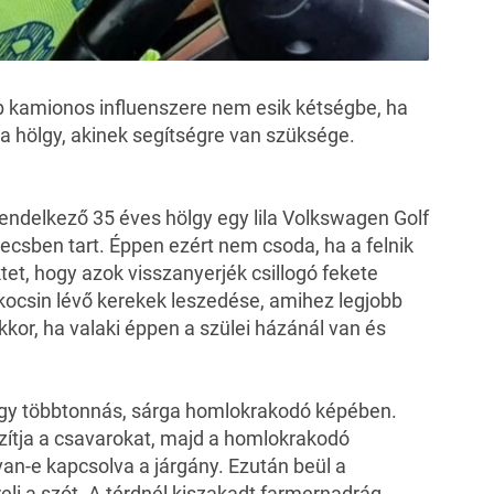
b kamionos influenszere nem esik kétségbe, ha
ta hölgy, akinek segítségre van szüksége.
endelkező 35 éves hölgy egy lila Volkswagen Golf
ecsben tart. Éppen ezért nem csoda, ha a felnik
tet, hogy azok visszanyerjék csillogó fekete
a kocsin lévő kerekek leszedése, amihez legjobb
kkor, ha valaki éppen a szülei házánál van és
 egy többtonnás, sárga homlokrakodó képében.
zítja a csavarokat, majd a homlokrakodó
 van-e kapcsolva a járgány. Ezután beül a
eli a szót. A térdnél kiszakadt farmernadrág