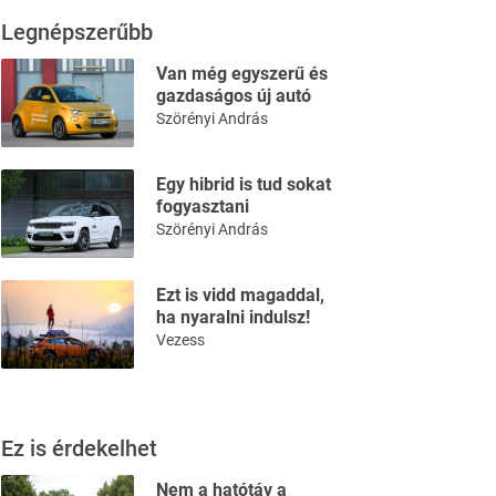
Legnépszerűbb
Van még egyszerű és
gazdaságos új autó
Szörényi András
Egy hibrid is tud sokat
fogyasztani
Szörényi András
Ezt is vidd magaddal,
ha nyaralni indulsz!
Vezess
Ez is érdekelhet
Nem a hatótáv a