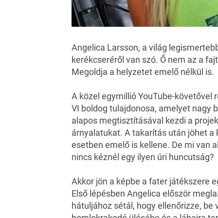
Angelica Larsson,
a világ legismerteb
kerékcseréről van szó. Ő nem az a faj
Megoldja a helyzetet emelő nélkül is.
A közel egymillió YouTube-követővel r
VI boldog tulajdonosa, amelyet nagy b
alapos megtisztításával kezdi a projek
árnyalatukat. A takarítás után jöhet 
esetben emelő is kellene. De mi van a
nincs kéznél egy ilyen úri huncutság?
Akkor jön a képbe a fater játékszere
Első lépésben Angelica először megla
hátuljához sétál, hogy ellenőrizze, be
homlokrakodó ülésébe és a lábaira ter