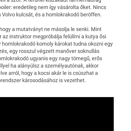
iler: eredetileg nem így vásárolta őket. Nincs
 a Volvo kulcsát, és a homlokrakodó beröffen.
, hogy a mutatványt ne másolja le senki. Mint
z instruktor megpróbálja felülírni a kutya ősi
gy homlokrakodó komoly károkat tudna okozni egy
zés, egy rosszul végzett manőver soknullás
omlokrakodó ugyanis egy nagy tömegű, erős
lyel ha alányúlsz a személyautónak, akkor
ve arról, hogy a kocsi akár le is csúszhat a
górendszer károsodásához is vezethet.