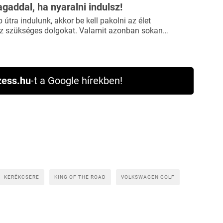
agaddal, ha nyaralni indulsz!
útra indulunk, akkor be kell pakolni az élet
 szükséges dolgokat. Valamit azonban sokan…
ess.hu
-t a Google hírekben!
KERÉKCSERE
KING OF THE ROAD
VOLKSWAGEN GOLF