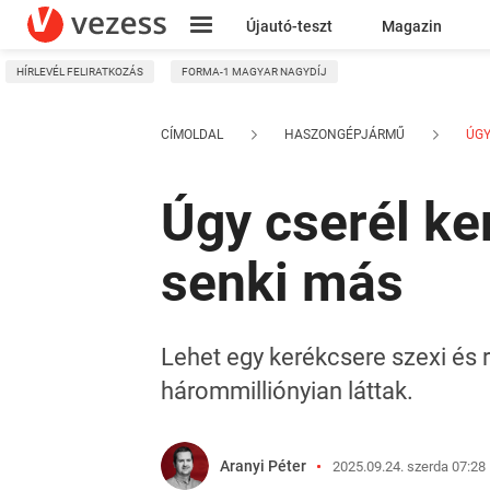
Újautó-teszt
Magazin
HÍRLEVÉL FELIRATKOZÁS
FORMA-1 MAGYAR NAGYDÍJ
Kresz
CÍMOLDAL
HASZONGÉPJÁRMŰ
ÚGY
Úgy cserél k
senki más
Lehet egy kerékcsere szexi és 
hárommilliónyian láttak.
Aranyi Péter
2025.09.24. szerda 07:28