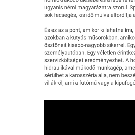
ugyanis némi magyarázatra szorul. Spo
sok fecsegés, kis idő múlva elfordítja
És ez az a pont, amikor ki lehetne írni
azokban a kutyás műsorokban, amikor a
ösztöneit kisebb-nagyobb sikerrel. E
személyautóban. Egy véletlen érintke
szervizköltséget eredményezhet. A h
hidraulikával működő munkagép, amel
sérülhet a karosszéria alja, nem beszél
villákról, ami a futómű vagy a kipufo