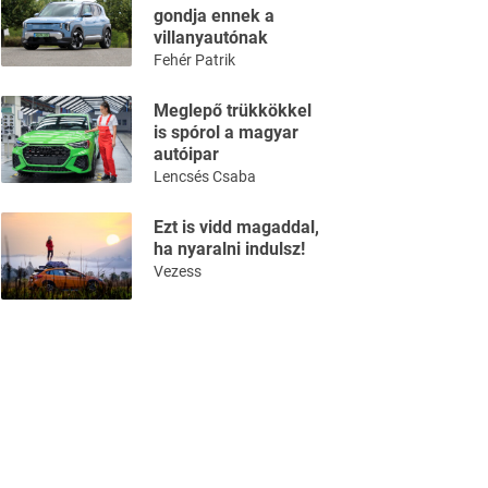
gondja ennek a
villanyautónak
Fehér Patrik
Meglepő trükkökkel
is spórol a magyar
autóipar
Lencsés Csaba
Ezt is vidd magaddal,
ha nyaralni indulsz!
Vezess