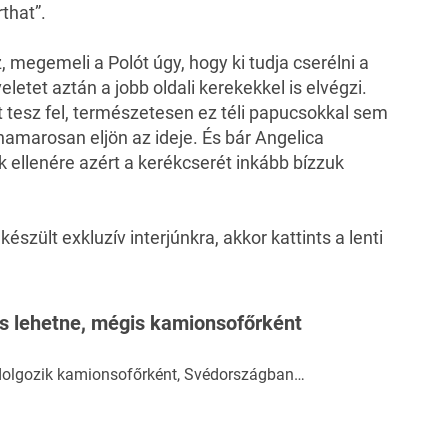
that”.
 megemeli a Polót úgy, hogy ki tudja cserélni a
letet aztán a jobb oldali kerekekkel is elvégzi.
 tesz fel, természetesen ez téli papucsokkal sem
amarosan eljön az ideje. És bár Angelica
 ellenére azért a kerékcserét inkább bízzuk
szült exkluzív interjúnkra, akkor kattints a lenti
is lehetne, mégis kamionsofőrként
 dolgozik kamionsofőrként, Svédországban…