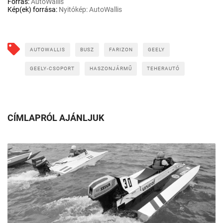
Forrás:
AutoWallis
Kép(ek) forrása:
Nyitókép: AutoWallis
AUTOWALLIS
BUSZ
FARIZON
GEELY
GEELY-CSOPORT
HASZONJÁRMŰ
TEHERAUTÓ
CÍMLAPRÓL AJÁNLJUK