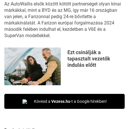
Az
AutoWallis
elsők között kötött partnerséget olyan kínai
márkákkal, mint a BYD és az MG, így már 16 országban
van jelen, a Farizonnal pedig 24-re bővítette a
márkakínálatát. A Farizon európai forgalmazása 2024
második felében indulhat el, kezdetben a V6E és a
SuperVan modellekkel.
Ezt csinálják a
tapasztalt vezetők
indulás előtt
Kövesd a
Vezess.hu
-t a Google hírekben!