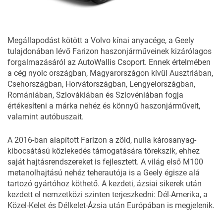
Megállapodást kötött a Volvo kínai anyacége, a Geely
tulajdonában lévő
Farizon
haszonjárműveinek kizárólagos
forgalmazásáról az AutoWallis Csoport. Ennek értelmében
a cég nyolc országban, Magyarországon kívül Ausztriában,
Csehországban, Horvátországban, Lengyelországban,
Romániában, Szlovákiában és Szlovéniában fogja
értékesíteni a márka nehéz és könnyű haszonjárműveit,
valamint autóbuszait.
A 2016-ban alapított Farizon a zöld, nulla károsanyag-
kibocsátású közlekedés támogatására törekszik, ehhez
saját hajtásrendszereket is fejlesztett. A világ első M100
metanolhajtású nehéz teherautója is a
Geely
égisze alá
tartozó gyártóhoz köthető. A kezdeti, ázsiai sikerek után
kezdett el nemzetközi szinten terjeszkedni: Dél-Amerika, a
Közel-Kelet és Délkelet-Ázsia után Európában is megjelenik.