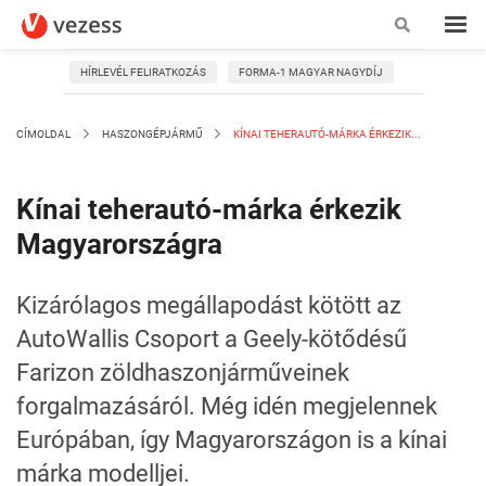
HÍRLEVÉL FELIRATKOZÁS
FORMA-1 MAGYAR NAGYDÍJ
CÍMOLDAL
HASZONGÉPJÁRMŰ
KÍNAI TEHERAUTÓ-MÁRKA ÉRKEZIK...
Kínai teherautó-márka érkezik
Magyarországra
Kizárólagos megállapodást kötött az
AutoWallis Csoport a Geely-kötődésű
Farizon zöldhaszonjárműveinek
forgalmazásáról. Még idén megjelennek
Európában, így Magyarországon is a kínai
márka modelljei.