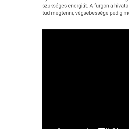
szükséges energiát. A furgon a hivatal
tud megtenni, végsebessége pedig m