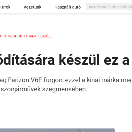
Hírek
Vezetünk
Használt autó
ÓPA MEGHÓDÍTÁSÁRA KÉSZÜL...
ítására készül ez a 
ag Farizon V6E furgon, ezzel a kínai márka me
 haszonjárművek szegmensében.