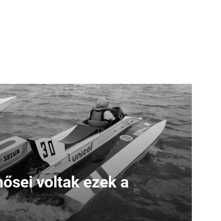
ősei voltak ezek a