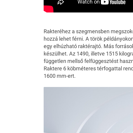
Rakteréhez a szegmensben megszokot
hozzá lehet férni. A török példányokon
egy elhúzható raktérajtó. Más források
készülhet. Az 1490, illetve 1515 kilo
független mellső felfüggesztést haszn
Raktere 6 köbméteres térfogattal rende
1600 mm-ert.