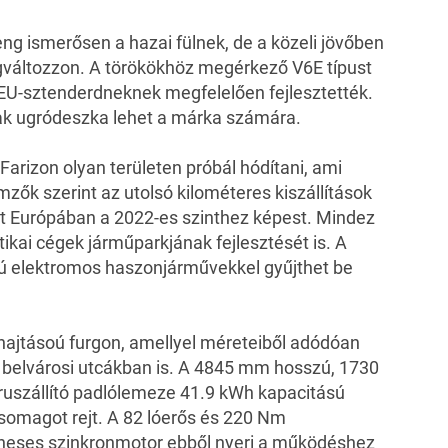
g ismerősen a hazai fülnek, de a közeli jövőben
gváltozzon. A törökökhöz megérkező V6E típust
en EU-sztenderdneknek megfelelően fejlesztették.
ak ugródeszka lehet a márka számára.
Farizon olyan területen próbál hódítani, ami
emzők szerint az utolsó kilométeres kiszállítások
t Európában a 2022-es szinthez képest. Mindez
ikai cégek járműparkjának fejlesztését is. A
sú elektromos haszonjárművekkel gyűjthet be
hajtásoú furgon, amellyel méreteiből adódóan
b belvárosi utcákban is. A 4845 mm hosszú, 1730
uszállító padlólemeze 41.9 kWh kapacitású
csomagot rejt. A 82 lóerős és 220 Nm
neses szinkronmotor ebből nyeri a működéshez