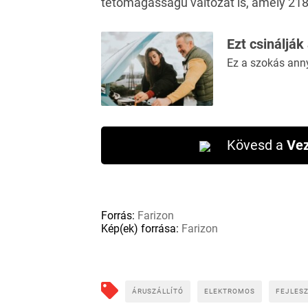
tetőmagasságú változat is, amely 21
Ezt csinálják
Ez a szokás ann
Kövesd a
Vez
Forrás:
Farizon
Kép(ek) forrása:
Farizon
ÁRUSZÁLLÍTÓ
ELEKTROMOS
FEJLES