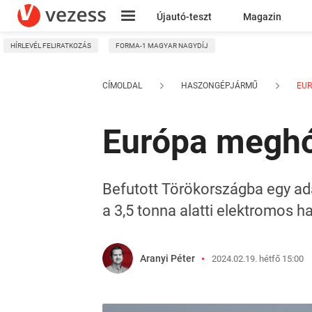
Újautó-teszt
Magazin
HÍRLEVÉL FELIRATKOZÁS
FORMA-1 MAGYAR NAGYDÍJ
Kresz
CÍMOLDAL
HASZONGÉPJÁRMŰ
EUR
Európa meghód
Befutott Törökországba egy ad
a 3,5 tonna alatti elektromos
Aranyi Péter
2024.02.19. hétfő 15:00