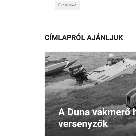
ÚJDONSÁG
CÍMLAPRÓL AJÁNLJUK
A Duna vakmerő h
versenyzők