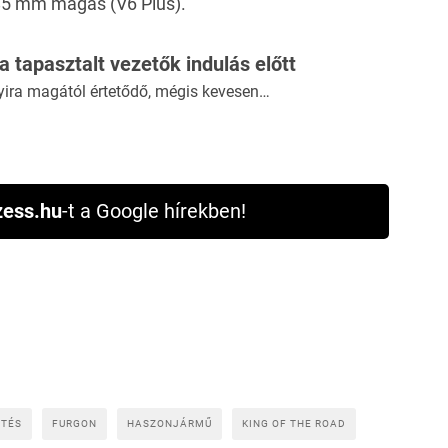
85 mm magas (V6 Plus).
 a tapasztalt vezetők indulás előtt
yira magától értetődő, mégis kevesen…
ess.hu
-t a Google hírekben!
ZTÉS
FURGON
HASZONJÁRMŰ
KING OF THE ROAD