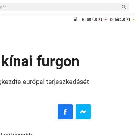
B:
594.0 Ft
D:
662.0 Ft
kínai furgon
gkezdte európai terjeszkedését