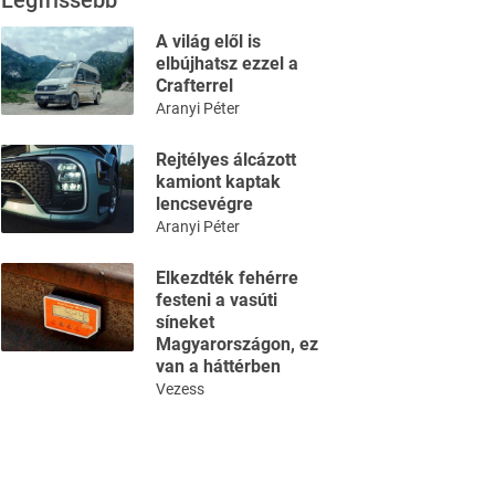
Legfrissebb
A világ elől is
elbújhatsz ezzel a
Crafterrel
Aranyi Péter
Rejtélyes álcázott
kamiont kaptak
lencsevégre
Aranyi Péter
Elkezdték fehérre
festeni a vasúti
síneket
Magyarországon, ez
van a háttérben
Vezess