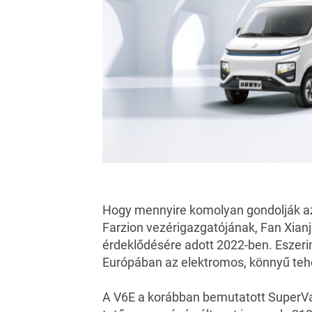
Hogy mennyire komolyan gondolják az e
Farzion vezérigazgatójának, Fan Xianj
érdeklődésére adott 2022-ben. Eszerin
Európában az elektromos, könnyű te
A V6E a korábban bemutatott SuperVan