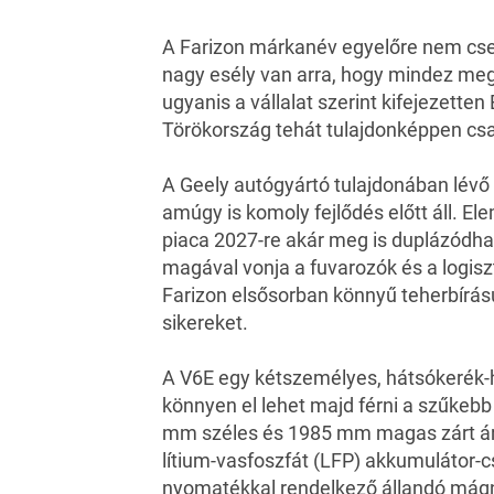
A Farizon márkanév egyelőre nem csen
nagy esély van arra, hogy mindez me
ugyanis a vállalat szerint kifejezett
Törökország tehát tulajdonképpen cs
A Geely autógyártó tulajdonában lévő 
amúgy is komoly fejlődés előtt áll. El
piaca 2027-re akár meg is duplázódha
magával vonja a fuvarozók és a logiszt
Farizon elsősorban könnyű teherbírá
sikereket.
A V6E egy kétszemélyes, hátsókerék-
könnyen el lehet majd férni a szűkeb
mm széles és 1985 mm magas zárt ár
lítium-vasfoszfát (LFP) akkumulátor-
nyomatékkal rendelkező állandó mág