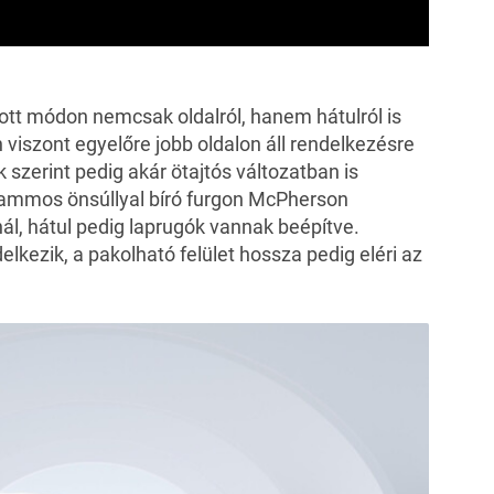
t módon nemcsak oldalról, hanem hátulról is
 viszont egyelőre jobb oldalon áll rendelkezésre
 szerint pedig akár ötajtós változatban is
grammos önsúllyal bíró furgon McPherson
ál, hátul pedig laprugók vannak beépítve.
lkezik, a pakolható felület hossza pedig eléri az