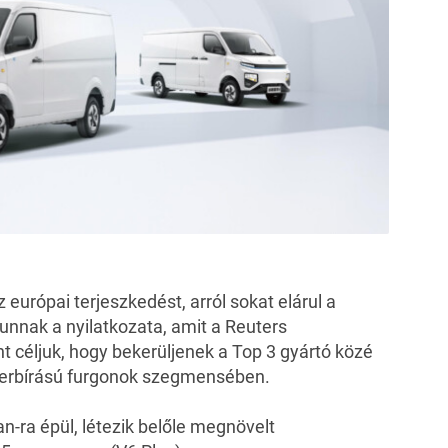
urópai terjeszkedést, arról sokat elárul a
unnak a nyilatkozata, amit a Reuters
t céljuk, hogy bekerüljenek a Top 3 gyártó közé
herbírású furgonok szegmensében.
-ra épül, létezik belőle megnövelt