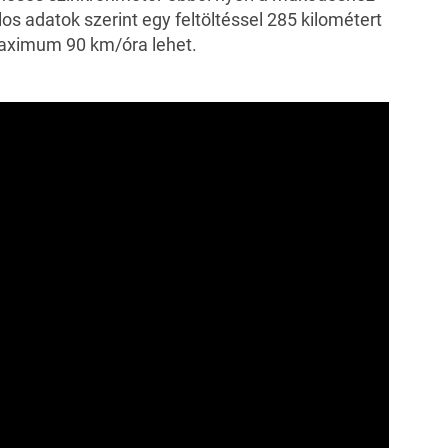
os adatok szerint egy feltöltéssel 285 kilométert
aximum 90 km/óra lehet.