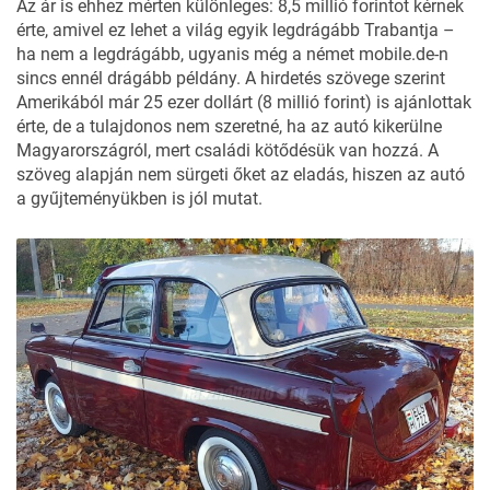
Az ár is ehhez mérten különleges: 8,5 millió forintot kérnek
érte, amivel ez lehet a világ egyik legdrágább Trabantja –
ha nem a legdrágább, ugyanis még a német mobile.de-n
sincs ennél drágább példány. A hirdetés szövege szerint
Amerikából már 25 ezer dollárt (8 millió forint) is ajánlottak
érte, de a tulajdonos nem szeretné, ha az autó kikerülne
Magyarországról, mert családi kötődésük van hozzá. A
szöveg alapján nem sürgeti őket az eladás, hiszen az autó
a gyűjteményükben is jól mutat.