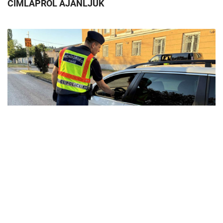
CÍMLAPRÓL AJÁNLJUK
Lista: a legveszélyesebb helyek autósként