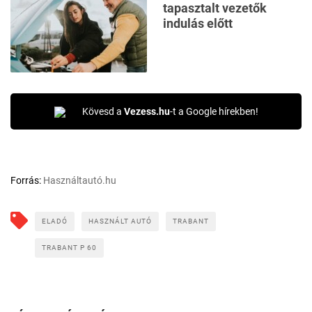
tapasztalt vezetők
indulás előtt
Kövesd a
Vezess.hu
-t a Google hírekben!
Forrás:
Használtautó.hu
ELADÓ
HASZNÁLT AUTÓ
TRABANT
TRABANT P 60