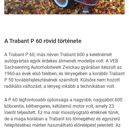
A Trabant P 60 rövid története
A Trabant P 60, más néven Trabant 600 a keletnémet
autógyártás egyik érdekes átmeneti modellje volt. A VEB
Sachsenring Automobilwerk Zwickau gyárában készült az
1960-as évek első felében, és lényegében a korábbi Trabant
P 50 továbbfejlesztésének számított. Külsőre nem hozott
radikális változást, a lényeg inkább a technikában volt.
A P 60 legfontosabb újdonsága a nagyobb, nagyjából 600
köbcentis, kéthengeres, kétütemű motor volt, amely 23
lóerőt teljesített. Ez ma már mosolyogtató értéknek tűnik,
de a maga korában a Trabant kis tömegéhez és egyszerű
felépítéséhez mérten használható előrelépést jelentett. Az