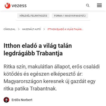
HÍRLEVÉL FELIRATKOZÁS
FORMA-1 MAGYAR NAGYDÍJ
CÍMOLDAL
HASZNÁLT AUTÓ
ITTHON ELADÓ A VILÁG TALÁN...
Itthon eladó a világ talán
legdrágább Trabantja
Ritka szín, makulátlan állapot, erős családi
kötődés és egészen elképesztő ár:
Magyarországon keresnek új gazdát egy
ritka patika Trabantnak.
Erdős Norbert