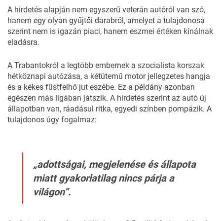
A hirdetés alapján nem egyszerű veterán autóról van szó,
hanem egy olyan gyűjtői darabról, amelyet a tulajdonosa
szerint nem is igazán piaci, hanem eszmei értéken kínálnak
eladásra.
A Trabantokról a legtöbb embernek a szocialista korszak
hétköznapi autózása, a kétütemű motor jellegzetes hangja
és a kékes füstfelhő jut eszébe. Ez a példány azonban
egészen más ligában játszik. A hirdetés szerint az autó új
állapotban van, ráadásul ritka, egyedi színben pompázik. A
tulajdonos úgy fogalmaz
:
„adottságai, megjelenése és állapota
miatt gyakorlatilag nincs párja a
világon”.