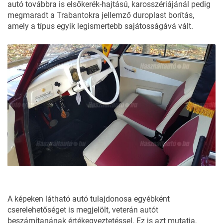
autó továbbra is elsőkerék-hajtású, karosszériájánál pedig
megmaradt a Trabantokra jellemző duroplast borítás,
amely a típus egyik legismertebb sajátosságává vált.
A képeken látható autó tulajdonosa egyébként
cserelehetőséget is megjelölt, veterán autót
beszámítanának értékegyeztetéssel. Ez is azt mutatja,