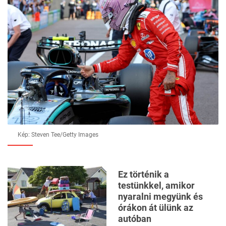
Kép: Steven Tee/Getty Images
Ez történik a
testünkkel, amikor
nyaralni megyünk és
órákon át ülünk az
autóban