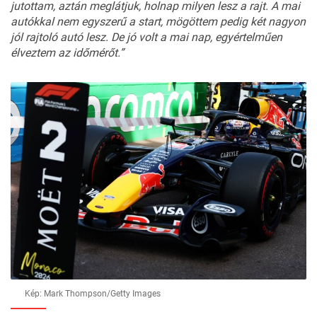
jutottam, aztán meglátjuk, holnap milyen lesz a rajt. A mai
autókkal nem egyszerű a start, mögöttem pedig két nagyon
jól rajtoló autó lesz. De jó volt a mai nap, egyértelműen
élveztem az időmérőt.”
Kép: Mark Thompson/Getty Images