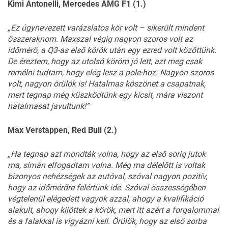
Kimi Antonelli, Mercedes AMG F1 (1.)
„Ez úgynevezett varázslatos kör volt – sikerült mindent
összeraknom. Maxszal végig nagyon szoros volt az
időmérő, a Q3-as első körök után egy ezred volt közöttünk.
De éreztem, hogy az utolsó köröm jó lett, azt meg csak
remélni tudtam, hogy elég lesz a pole-hoz. Nagyon szoros
volt, nagyon örülök is! Hatalmas köszönet a csapatnak,
mert tegnap még küszködtünk egy kicsit, mára viszont
hatalmasat javultunk!”
Max Verstappen, Red Bull (2.)
„Ha tegnap azt mondták volna, hogy az első sorig jutok
ma, simán elfogadtam volna. Még ma délelőtt is voltak
bizonyos nehézségek az autóval, szóval nagyon pozitív,
hogy az időmérőre felértünk ide. Szóval összességében
végtelenül elégedett vagyok azzal, ahogy a kvalifikáció
alakult, ahogy kijöttek a körök, mert itt azért a forgalommal
és a falakkal is vigyázni kell. Örülök, hogy az első sorba