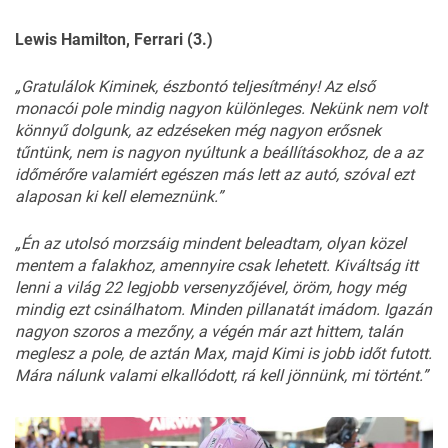
Lewis Hamilton, Ferrari (3.)
„Gratulálok Kiminek, észbontó teljesítmény! Az első
monacói pole mindig nagyon különleges. Nekünk nem volt
könnyű dolgunk, az edzéseken még nagyon erősnek
tűntünk, nem is nagyon nyúltunk a beállításokhoz, de a az
időmérőre valamiért egészen más lett az autó, szóval ezt
alaposan ki kell elemeznünk.”
„Én az utolsó morzsáig mindent beleadtam, olyan közel
mentem a falakhoz, amennyire csak lehetett. Kiváltság itt
lenni a világ 22 legjobb versenyzőjével, öröm, hogy még
mindig ezt csinálhatom. Minden pillanatát imádom. Igazán
nagyon szoros a mezőny, a végén már azt hittem, talán
meglesz a pole, de aztán Max, majd Kimi is jobb időt futott.
Mára nálunk valami elkallódott, rá kell jönnünk, mi történt.”