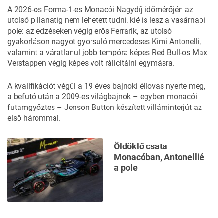
A 2026-os Forma-1-es Monacói Nagydíj időmérőjén az
utolsó pillanatig nem lehetett tudni, kié is lesz a vasárnapi
pole: az edzéseken végig erős Ferrarik, az utolsó
gyakorláson nagyot gyorsuló mercedeses Kimi Antonelli,
valamint a váratlanul jobb tempóra képes Red Bull-os Max
Verstappen végig képes volt rálicitálni egymásra.
A kvalifikációt végül a 19 éves bajnoki éllovas nyerte meg,
a befutó után a 2009-es világbajnok – egyben monacói
futamgyőztes – Jenson Button készített villáminterjút az
első hárommal.
Öldöklő csata
Monacóban, Antonellié
a pole