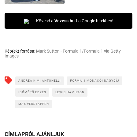
Kövesd a
Vezess.hu
-t a Google hírekben!
Kép(ek) forrása:
Mark Sutton - Formula 1/Formula 1 via Getty
Images
ANDREA KIMI ANTONELLI
FORMA-1 MONACÓI NAGYDÍJ
IDŐMÉRŐ EDZÉS
LEWIS HAMILTON
MAX VERSTAPPEN
CÍMLAPRÓL AJÁNLJUK