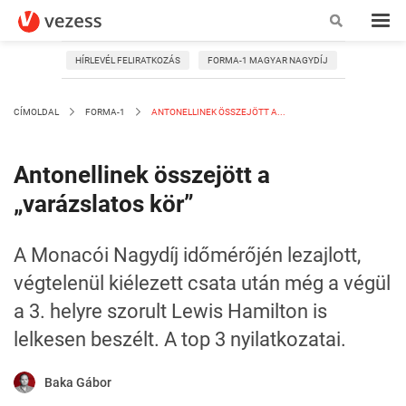
HÍRLEVÉL FELIRATKOZÁS
FORMA-1 MAGYAR NAGYDÍJ
CÍMOLDAL
FORMA-1
ANTONELLINEK ÖSSZEJÖTT A...
Antonellinek összejött a
„varázslatos kör”
A Monacói Nagydíj időmérőjén lezajlott,
végtelenül kiélezett csata után még a végül
a 3. helyre szorult Lewis Hamilton is
lelkesen beszélt. A top 3 nyilatkozatai.
Baka Gábor