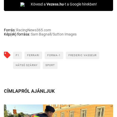
Kövesd a
Vezess.hu
-t a Google hírekben!
Forrás:
RacingNews365.com
Kép(ek) forrása:
Sam Bagnall/Sutton Images
F1
FERRARI
FORMA-1
FREDERIC VASSEUR
HÁTSÓ SZÁRNY
SPORT
CÍMLAPRÓL AJÁNLJUK