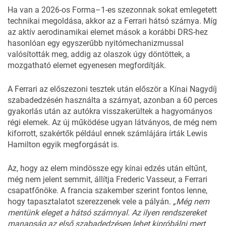
Ha van a 2026-os Forma–1-es szezonnak sokat emlegetett
technikai megoldása, akkor az a Ferrari hátsó szárnya. Míg
az aktív aerodinamikai elemet mások a korábbi DRS-hez
hasonlóan egy egyszerűbb nyitómechanizmussal
valósították meg, addig az olaszok úgy döntöttek, a
mozgatható elemet egyenesen megfordítják.
A Ferrari az előszezoni tesztek után először
a Kínai Nagydíj
szabadedzésén
használta a szárnyat, azonban a 60 perces
gyakorlás után az autókra visszakerültek a hagyományos
régi elemek. Az új működése ugyan látványos, de még nem
kiforrott, szakértők például ennek számlájára írták Lewis
Hamilton egyik megforgását is.
Az, hogy az elem mindössze egy kínai edzés után eltűnt,
még nem jelent semmit, állítja Frederic Vasseur, a Ferrari
csapatfőnöke. A francia szakember szerint fontos lenne,
hogy tapasztalatot szerezzenek vele a pályán.
„Még nem
mentünk eleget a hátsó szárnnyal. Az ilyen rendszereket
manapság az első szabadedzésen lehet kipróbálni mert