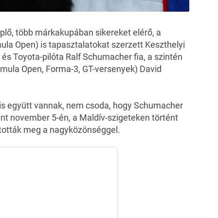
lő, több márkakupában sikereket elérő, a
la Open) is tapasztalatokat szerzett Keszthelyi
- és Toyota-pilóta Ralf Schumacher fia, a szintén
rmula Open, Forma-3, GT-versenyek) David
ta is együtt vannak, nem csoda, hogy Schumacher
ént november 5-én, a Maldív-szigeteken történt
ztották meg a nagyközönséggel.