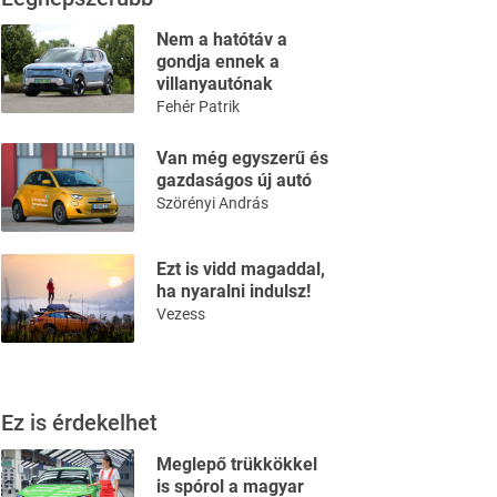
Nem a hatótáv a
gondja ennek a
villanyautónak
Fehér Patrik
Van még egyszerű és
gazdaságos új autó
Szörényi András
Ezt is vidd magaddal,
ha nyaralni indulsz!
Vezess
Ez is érdekelhet
Meglepő trükkökkel
is spórol a magyar