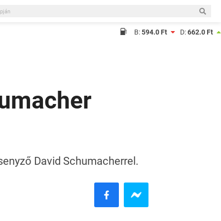
B:
594.0 Ft
D:
662.0 Ft
chumacher
ersenyző David Schumacherrel.