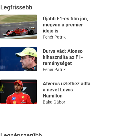
Legfrissebb
Újabb F1-es film jön,
megvan a premier
ideje is
Fehér Patrik
Durva vád: Alonso
kihasználta az F1-
reménységet
Fehér Patrik
Átverős üzlethez adta
a nevét Lewis
Hamilton
Baka Gábor
Legnépszerűbb