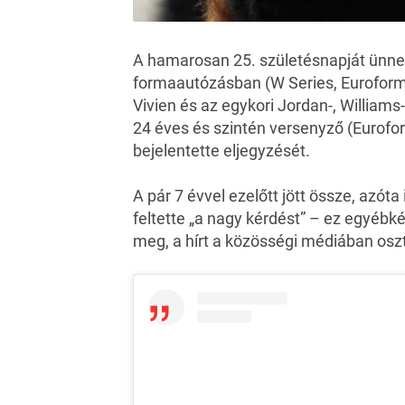
A hamarosan 25. születésnapját ünnep
formaautózásban (W Series, Euroformu
Vivien és az egykori Jordan-, Williams
24 éves és szintén versenyző (Eurofo
bejelentette eljegyzését.
A pár 7 évvel ezelőtt jött össze, azó
feltette „a nagy kérdést” – ez egyébk
meg, a hírt a közösségi médiában os