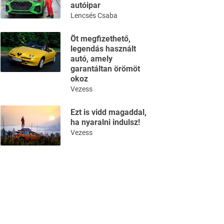
autóipar
Lencsés Csaba
Öt megfizethető,
legendás használt
autó, amely
garantáltan örömöt
okoz
Vezess
Ezt is vidd magaddal,
ha nyaralni indulsz!
Vezess