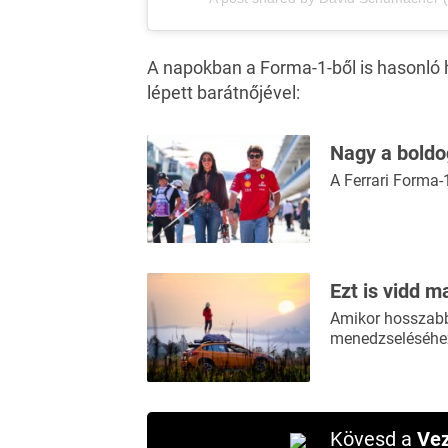
A napokban a Forma-1-ből is hasonló
lépett barátnőjével:
Nagy a boldo
A Ferrari Forma-
Ezt is vidd m
Amikor hosszabb 
menedzseléséhez
Kövesd a
Vez