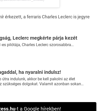
hír érkezett
, a ferraris Charles Leclerc is jegyre
gság, Leclerc megkérte párja kezét
1-es pilótája, Charles Leclerc szorosabbra…
agaddal, ha nyaralni indulsz!
útra indulunk, akkor be kell pakolni az élet
 szükséges dolgokat. Valamit azonban sokan…
ess.hu
-t a Google hírekben!