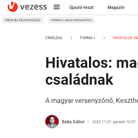
Újautó-teszt
Magazin
HÍRLEVÉL FELIRATKOZÁS
FORMA-1 MAGYAR NAGYDÍJ
Kresz
CÍMOLDAL
FORMA-1
HIVATALOS: MA
Hivatalos: ma
családnak
A magyar versenyzőnő, Keszthel
Baka Gábor
2025.11.07. péntek 10:57