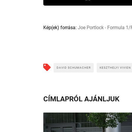
Kép(ek) forrása:
Joe Portlock - Formula 1/
DAVID SCHUMACHER
KESZTHELYI VIVIEN
CÍMLAPRÓL AJÁNLJUK