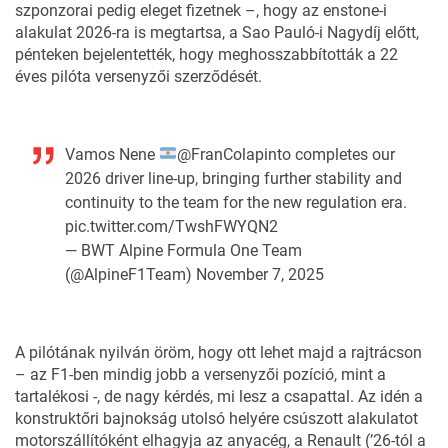
szponzorai pedig eleget fizetnek –, hogy az enstone-i
alakulat 2026-ra is megtartsa, a Sao Pauló-i Nagydíj előtt,
pénteken bejelentették, hogy meghosszabbították a 22
éves pilóta versenyzői szerződését.
Vamos Nene
@FranColapinto
completes our
2026 driver line-up, bringing further stability and
continuity to the team for the new regulation era.
pic.twitter.com/TwshFWYQN2
— BWT Alpine Formula One Team
(@AlpineF1Team)
November 7, 2025
A pilótának nyilván öröm, hogy ott lehet majd a rajtrácson
– az F1-ben mindig jobb a versenyzői pozíció, mint a
tartalékosi -, de nagy kérdés, mi lesz a csapattal. Az idén a
konstruktőri bajnokság utolsó helyére csúszott alakulatot
motorszállítóként elhagyja az anyacég, a Renault (’26-tól a