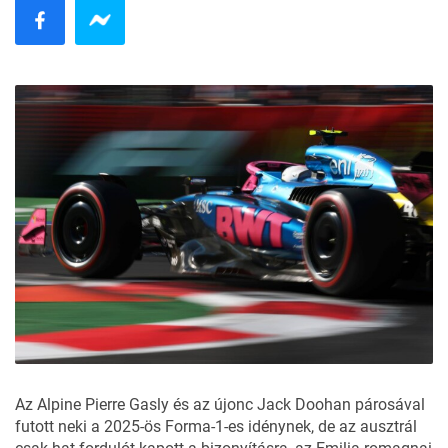
Az Alpine Pierre Gasly és az újonc Jack Doohan párosával
futott neki a 2025-ös Forma-1-es idénynek, de az ausztrál