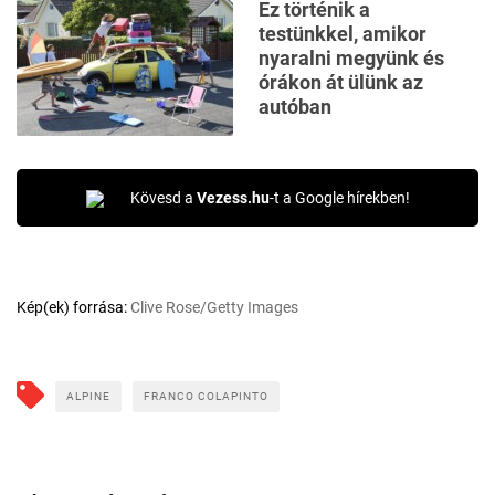
Ez történik a
testünkkel, amikor
nyaralni megyünk és
órákon át ülünk az
autóban
Kövesd a
Vezess.hu
-t a Google hírekben!
Kép(ek) forrása:
Clive Rose/Getty Images
ALPINE
FRANCO COLAPINTO