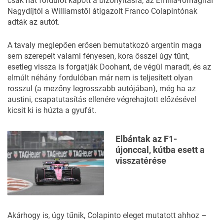
csak hat fordulót kapott a bizonyításra, az Emilia-romagnai
Nagydíjtól a Williamstől átigazolt Franco Colapintónak
adták az autót.
A tavaly meglepően erősen bemutatkozó argentin maga
sem szerepelt valami fényesen, kora ősszel úgy tűnt,
esetleg vissza is forgatják Doohant, de végül maradt, és az
elmúlt néhány fordulóban már nem is teljesített olyan
rosszul (a mezőny legrosszabb autójában), még ha az
austini, csapatutasítás ellenére végrehajtott előzésével
kicsit ki is húzta a gyufát.
Elbántak az F1-
újonccal, kútba esett a
visszatérése
Akárhogy is, úgy tűnik, Colapinto eleget mutatott ahhoz –