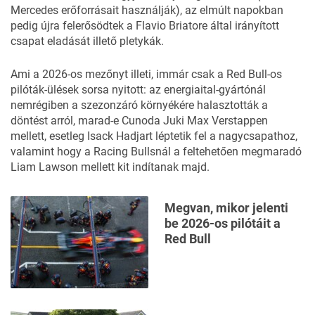
Mercedes erőforrásait használják), az elmúlt napokban
pedig újra felerősödtek a Flavio Briatore által irányított
csapat
eladását illető pletykák
.
Ami a 2026-os mezőnyt illeti, immár csak a Red Bull-os
pilóták-ülések sorsa nyitott: az energiaital-gyártónál
nemrégiben a szezonzáró környékére halasztották a
döntést arról, marad-e Cunoda Juki Max Verstappen
mellett, esetleg Isack Hadjart léptetik fel a nagycsapathoz,
valamint hogy a Racing Bullsnál a feltehetően megmaradó
Liam Lawson mellett kit indítanak majd.
Megvan, mikor jelenti
be 2026-os pilótáit a
Red Bull