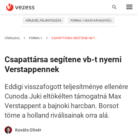
HÍRLEVÉL FELIRATKOZÁS
FORMA-1 MAGYAR NAGYDÍJ
CÍMOLDAL
FORMA-1
CSAPATTÁRSA SEGÍTENE VB-T...
Csapattársa segítene vb-t nyerni
Verstappennek
Eddigi visszafogott teljesítménye ellenére
Cunoda Juki eltökélten támogatná Max
Verstappent a bajnoki harcban. Borsot
törne a holland riválisainak orra alá.
Kováts Olivér