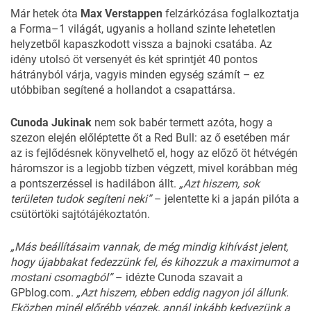
Már hetek óta
Max Verstappen
felzárkózása foglalkoztatja
a Forma–1 világát, ugyanis a holland szinte lehetetlen
helyzetből kapaszkodott vissza a bajnoki csatába. Az
idény utolsó öt versenyét és két sprintjét 40 pontos
hátrányból várja, vagyis minden egység számít – ez
utóbbiban segítené a hollandot a csapattársa.
Cunoda Jukinak
nem sok babér termett azóta, hogy a
szezon elején előléptette őt a Red Bull: az ő esetében már
az is fejlődésnek könyvelhető el, hogy az előző öt hétvégén
háromszor is a legjobb tízben végzett, mivel korábban még
a pontszerzéssel is hadilábon állt.
„Azt hiszem, sok
területen tudok segíteni neki”
– jelentette ki a japán pilóta a
csütörtöki sajtótájékoztatón.
„Más beállításaim vannak, de még mindig kihívást jelent,
hogy újabbakat fedezzünk fel, és kihozzuk a maximumot a
mostani csomagból”
– idézte Cunoda szavait a
GPblog.com
.
„Azt hiszem, ebben eddig nagyon jól állunk.
Eközben minél előrébb végzek, annál inkább kedvezünk a