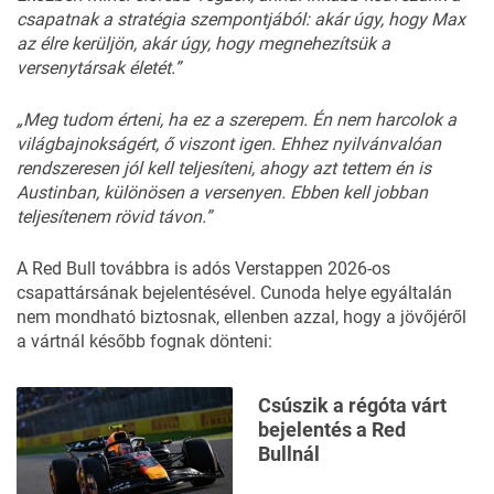
csapatnak a stratégia szempontjából: akár úgy, hogy Max
az élre kerüljön, akár úgy, hogy megnehezítsük a
versenytársak életét.”
„Meg tudom érteni, ha ez a szerepem. Én nem harcolok a
világbajnokságért, ő viszont igen. Ehhez nyilvánvalóan
rendszeresen jól kell teljesíteni, ahogy azt tettem én is
Austinban, különösen a versenyen. Ebben kell jobban
teljesítenem rövid távon.”
A Red Bull továbbra is adós Verstappen 2026-os
csapattársának bejelentésével. Cunoda helye egyáltalán
nem mondható biztosnak, ellenben azzal, hogy
a jövőjéről
a vártnál később fognak dönteni
:
Csúszik a régóta várt
bejelentés a Red
Bullnál