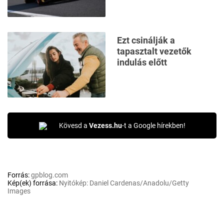
Ezt csinálják a
tapasztalt vezetők
indulás előtt
Kövesd a
Vezess.hu
-t a Google hírekben!
Forrás:
gpblog.com
Kép(ek) forrása:
Nyitókép: Daniel Cardenas/Anadolu/Getty
Images