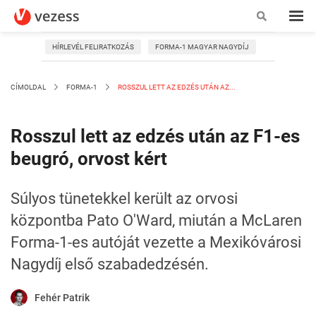
HÍRLEVÉL FELIRATKOZÁS
FORMA-1 MAGYAR NAGYDÍJ
CÍMOLDAL
FORMA-1
ROSSZUL LETT AZ EDZÉS UTÁN AZ...
Rosszul lett az edzés után az F1-es
beugró, orvost kért
Súlyos tünetekkel került az orvosi
központba Pato O'Ward, miután a McLaren
Forma-1-es autóját vezette a Mexikóvárosi
Nagydíj első szabadedzésén.
Fehér Patrik