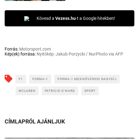
Kövesd a
Vezess.hu
-t a Google hírekben!
Forrás:
Motorsport.com
Kép(ek) forrása:
Nyitókép: Jakub Porzycki / NurPhoto via AFP
F1
FORMA-1
FORMA-1 MEXIKÓVÁROSI NAGYDÍJ
MCLAREN
PATRICIO O'WARD
SPORT
CÍMLAPRÓL AJÁNLJUK