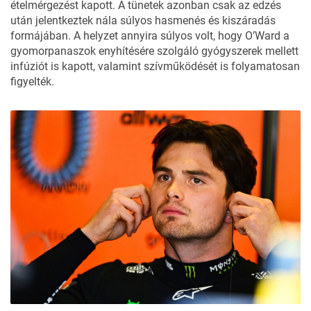
ételmérgezést kapott. A tünetek azonban csak az edzés
után jelentkeztek nála súlyos hasmenés és kiszáradás
formájában. A helyzet annyira súlyos volt, hogy O’Ward a
gyomorpanaszok enyhítésére szolgáló gyógyszerek mellett
infúziót is kapott, valamint szívműködését is folyamatosan
figyelték.