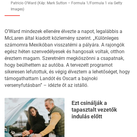
Patricio O’Ward (Kép: Mark Sutton – Formula 1/Formula 1 via Getty
Images)
O’Ward mindezek ellenére élvezte a napot, legalábbis a
McLaren által kiadott közlemény szerint. „Különleges
számomra Mexikóban visszatérni a pályára. A rajongók
egész héten szenvedélyesek és hangosak voltak, otthon
éreztem magam. Szeretném megköszönni a csapatnak,
hogy beülhettem az autóba. A tervezett programot
sikeresen lefutottuk, és végig élveztem a lehetőséget, hogy
támogathattam Landót és Oscart a bajnoki
versenyfutásban” – idézte őt az istálló.
Ezt csinálják a
tapasztalt vezetők
indulás előtt