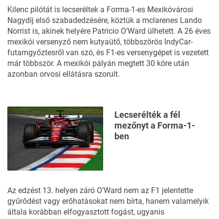
Kilenc pilótát is lecseréltek a
Forma-1-es Mexikóvárosi
Nagydíj első szabadedzésére,
köztük a mclarenes Lando
Norrist is, akinek helyére Patricio O’Ward ülhetett. A 26 éves
mexikói versenyző nem kutyaütő, többszörös IndyCar-
futamgyőztesről van szó, és F1-es versenygépet is vezetett
már többször. A mexikói pályán megtett 30 köre után
azonban orvosi ellátásra szorult.
Lecserélték a fél
mezőnyt a Forma-1-
ben
Az edzést 13. helyen záró O’Ward nem az F1 jelentette
gyűrődést vagy erőhatásokat nem bírta, hanem valamelyik
általa korábban elfogyasztott fogást, ugyanis