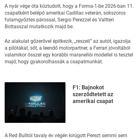
A nyár vége óta köztudott, hogy a Forma-1-be 2026-ban 11.
csapatként belépő amerikai Cadillac veterán, sokszoros
futamgyőztes párossal, Sergio Perezzel és Valtteri
Bottasszal mutatkozik majd be.
Az alakulat gőzerővel építkezik,
„reszeli” az autót
, igazolja
a pilótákat, sőt, a leendő motorpartner, a Ferrari jóvoltából
valamikor ősszel egy korábbi maranellói modellel is tesztel
majd, hogy gyakorolhassák a csapatmunkát.
F1: Bajnokot
szerződtetett az
amerikai csapat
A Red Bulltól tavaly év végén kirúgott Perezt semmi sem