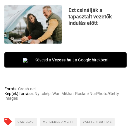
Ezt csinálják a
tapasztalt vezetők
indulás előtt
Kövesd a
Vezess.hu
-t a Google hírekben!
Forrás:
Crash.net
Kép(ek) forrása:
Nyitókép: Wan Mikhail Roslan/NurPhoto/Getty
Images
CADILLAC
MERCEDES AMG F1
VALTTERI BOTTAS