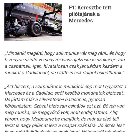
F1: Keresztbe tett
pilótájának a
Mercedes
„Mindenki megérti, hogy sok munka vár még ránk, és hogy
bizonyos szintű versenyzői visszajelzésre is szüksége van
a csapatnak. Igen, hivatalosan csak januárban kezdem a
munkát a Cadillacnél, de előtte is sok dolgot csinálhatok.”
„Azt hiszem, a szimulátoros munkáról épp most egyeztet a
Mercedes és a Cadillac, erről később mondhatok biztosat.
De jártam már a silverstone-i bázison is, gyorsan
körbenéztem. Szóval biztosan csinálok ezt-azt. Bőven van
még munka, de meggyőző volt, amit eddig láttam. Alig
várom, hogy Melbourne-be menjünk, de már az első téli
teszt is nagy pillanat lesz a csapat számára. Jó érzés lesz
ilyen mérföldkövek részesének lenni. Hétvégéről hétvégére