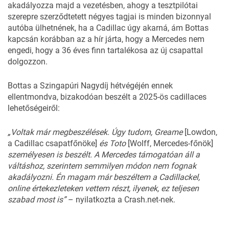
akadályozza majd a vezetésben, ahogy a tesztpilótai
szerepre
szerződtetett négyes
tagjai is minden bizonnyal
autóba ülhetnének, ha a Cadillac úgy akarná, ám Bottas
kapcsán korábban az a hír járta, hogy a Mercedes
nem
engedi
, hogy a 36 éves finn tartalékosa az új csapattal
dolgozzon.
Bottas a Szingapúri Nagydíj hétvégéjén ennek
ellentmondva, bizakodóan beszélt a 2025-ös cadillaces
lehetőségeiről:
„Voltak már megbeszélések. Úgy tudom, Greame
[Lowdon,
a Cadillac csapatfőnöke]
és Toto
[Wolff, Mercedes-főnök]
személyesen is beszélt. A Mercedes támogatóan áll a
váltáshoz, szerintem semmilyen módon nem fognak
akadályozni. Én magam már beszéltem a Cadillackel,
online értekezleteken vettem részt, ilyenek, ez teljesen
szabad most is”
– nyilatkozta a Crash.net-nek.