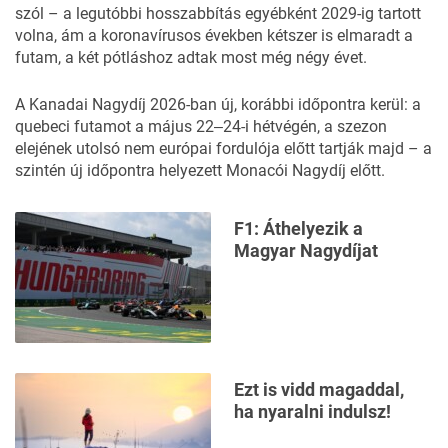
szól – a legutóbbi hosszabbítás egyébként 2029-ig tartott
volna, ám a koronavírusos években kétszer is elmaradt a
futam, a két pótláshoz adtak most még négy évet.
A Kanadai Nagydíj
2026-ban
új, korábbi időpontra kerül: a
quebeci futamot a május 22‒24-i hétvégén, a szezon
elejének utolsó nem európai fordulója előtt tartják majd – a
szintén új időpontra helyezett Monacói Nagydíj előtt.
F1: Áthelyezik a
Magyar Nagydíjat
Ezt is vidd magaddal,
ha nyaralni indulsz!