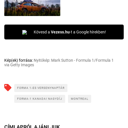
Kövesd a
Vezess.hu
-t a Google hírekben!
Kép(ek) forrása:
Nyitókép: Mark Sutton - Formula 1/Formula 1
via Getty Images
FORMA 1-ES VERSENYNAPTÁR
FORMA-1 KANADAI NAGYDÍJ
MONTREAL
CÍMLAPRÓL AJÁNLJUK