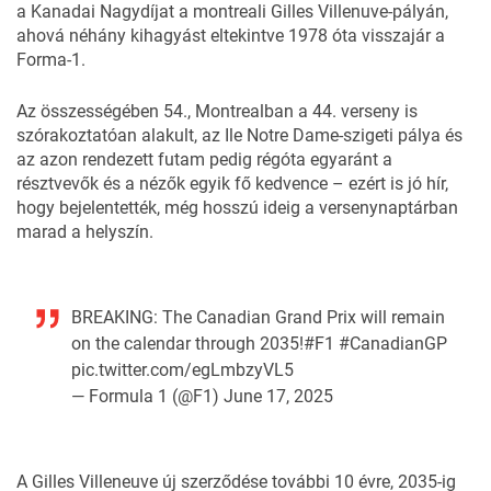
a
Kanadai Nagydíjat
a montreali Gilles Villenuve-pályán,
ahová néhány kihagyást eltekintve 1978 óta visszajár a
Forma-1.
Az összességében 54., Montrealban a 44. verseny is
szórakoztatóan alakult, az Ile Notre Dame-szigeti pálya és
az azon rendezett futam pedig régóta egyaránt a
résztvevők és a nézők egyik fő kedvence – ezért is jó hír,
hogy bejelentették, még hosszú ideig a versenynaptárban
marad a helyszín.
BREAKING: The Canadian Grand Prix will remain
on the calendar through 2035!
#F1
#CanadianGP
pic.twitter.com/egLmbzyVL5
— Formula 1 (@F1)
June 17, 2025
A Gilles Villeneuve új szerződése további 10 évre, 2035-ig