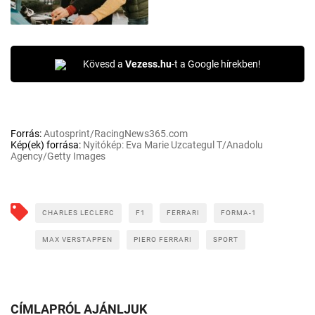
Kövesd a
Vezess.hu
-t a Google hírekben!
Forrás:
Autosprint/RacingNews365.com
Kép(ek) forrása:
Nyitókép: Eva Marie Uzcategul T/Anadolu
Agency/Getty Images
CHARLES LECLERC
F1
FERRARI
FORMA-1
MAX VERSTAPPEN
PIERO FERRARI
SPORT
CÍMLAPRÓL AJÁNLJUK