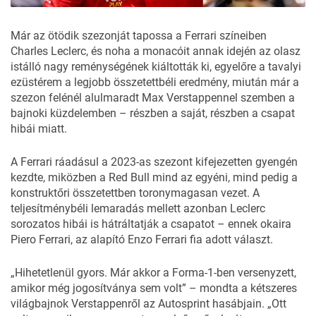
Már az ötödik szezonját tapossa a Ferrari színeiben
Charles Leclerc, és noha a monacóit annak idején az olasz
istálló nagy reménységének kiáltották ki, egyelőre a tavalyi
ezüstérem a legjobb összetettbéli eredmény, miután már a
szezon felénél alulmaradt Max Verstappennel szemben a
bajnoki küzdelemben – részben a saját, részben a csapat
hibái miatt.
A Ferrari ráadásul a 2023-as szezont kifejezetten gyengén
kezdte, miközben a Red Bull mind az egyéni, mind pedig a
konstruktőri összetettben toronymagasan vezet. A
teljesítménybéli lemaradás mellett azonban Leclerc
sorozatos hibái is hátráltatják a csapatot – ennek okaira
Piero Ferrari, az alapító Enzo Ferrari fia adott választ.
„Hihetetlenül gyors. Már akkor a Forma-1-ben versenyzett,
amikor még jogosítványa sem volt” – mondta a kétszeres
világbajnok Verstappenről az Autosprint hasábjain. „Ott