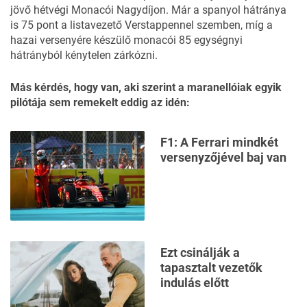
jövő hétvégi Monacói Nagydíjon. Már a spanyol hátránya
is 75 pont a listavezető Verstappennel szemben, míg a
hazai versenyére készülő monacói 85 egységnyi
hátrányból kénytelen zárkózni.
Más kérdés, hogy van, aki szerint a maranellóiak egyik
pilótája sem remekelt eddig az idén:
F1: A Ferrari mindkét
versenyzőjével baj van
Ezt csinálják a
tapasztalt vezetők
indulás előtt