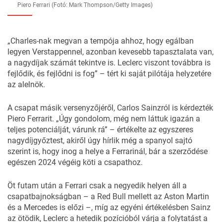
Piero Ferrari (Fotó: Mark Thompson/Getty Images)
„Charles-nak megvan a tempója ahhoz, hogy egálban
legyen Verstappennel, azonban kevesebb tapasztalata van,
a nagydíjak számát tekintve is. Leclerc viszont továbbra is
fejlődik, és fejlődni is fog” – tért ki saját pilótája helyzetére
az alelnök.
A csapat másik versenyzőjéről, Carlos Sainzról is kérdezték
Piero Ferrarit. „Úgy gondolom, még nem láttuk igazán a
teljes potenciálját, várunk rá” – értékelte az egyszeres
nagydíjgyőztest, akiről úgy hírlik még a spanyol sajtó
szerint is, hogy
inog a helye a Ferrarinál
, bár a szerződése
egészen 2024 végéig köti a csapathoz.
Öt futam után a Ferrari csak a negyedik helyen áll a
csapatbajnokságban – a Red Bull mellett az Aston Martin
és a Mercedes is előzi –, míg az egyéni értékelésben Sainz
az ötödik, Leclerc a hetedik pozícióból várja a folytatást a