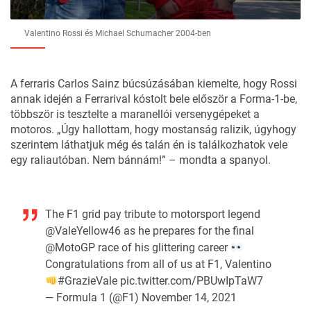
Valentino Rossi és Michael Schumacher 2004-ben
A ferraris Carlos Sainz búcsúzásában kiemelte, hogy Rossi
annak idején a Ferrarival kóstolt bele először a Forma-1-be,
többször is tesztelte a maranellói versenygépeket a
motoros. „Úgy hallottam, hogy mostanság ralizik, úgyhogy
szerintem láthatjuk még és talán én is találkozhatok vele
egy raliautóban. Nem bánnám!” – mondta a spanyol.
The F1 grid pay tribute to motorsport legend
@ValeYellow46
as he prepares for the final
@MotoGP
race of his glittering career
Congratulations from all of us at F1, Valentino
#GrazieVale
pic.twitter.com/PBUwIpTaW7
— Formula 1 (@F1)
November 14, 2021