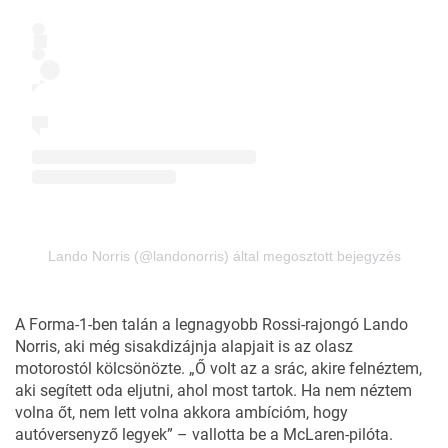
Lando Norris (@landonorris) által megosztott bejegyzés
A Forma-1-ben talán a legnagyobb Rossi-rajongó Lando
Norris, aki még sisakdizájnja alapjait is az olasz
motorostól kölcsönözte. „Ő volt az a srác, akire felnéztem,
aki segített oda eljutni, ahol most tartok. Ha nem néztem
volna őt, nem lett volna akkora ambícióm, hogy
autóversenyző legyek” – vallotta be a McLaren-pilóta.