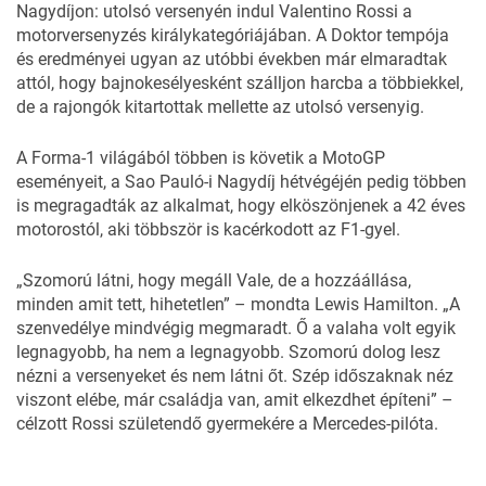
Nagydíjon: utolsó versenyén indul Valentino Rossi a
motorversenyzés királykategóriájában. A Doktor tempója
és eredményei ugyan az utóbbi években már elmaradtak
attól, hogy bajnokesélyesként szálljon harcba a többiekkel,
de a rajongók kitartottak mellette az utolsó versenyig.
A Forma-1 világából többen is követik a MotoGP
eseményeit, a Sao Pauló-i Nagydíj hétvégéjén pedig többen
is megragadták az alkalmat, hogy elköszönjenek a 42 éves
motorostól, aki többször is kacérkodott az F1-gyel.
„Szomorú látni, hogy megáll Vale, de a hozzáállása,
minden amit tett, hihetetlen” – mondta Lewis Hamilton. „A
szenvedélye mindvégig megmaradt. Ő a valaha volt egyik
legnagyobb, ha nem a legnagyobb. Szomorú dolog lesz
nézni a versenyeket és nem látni őt. Szép időszaknak néz
viszont elébe, már családja van, amit elkezdhet építeni” –
célzott Rossi születendő gyermekére a Mercedes-pilóta.