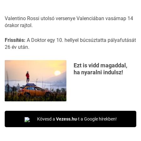
Valentino Rossi utolsó versenye Valenciában vasárnap 14
órakor rajtol.
Frissítés:
A Doktor egy 10. hellyel búcsúztatta pályafutását
26 év után.
Ezt is vidd magaddal,
ha nyaralni indulsz!
Kövesd a
Vezess.hu
-t a Google hírekben!