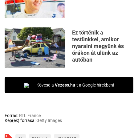
Ez történik a
testünkkel, amikor
nyaralni megyünk és
órákon át ülünk az
autóban
Kövesd a
Vezess.hu
-t a Google hírekben!
Forrás:
RTL France
Kép(ek) forrása:
Getty Images