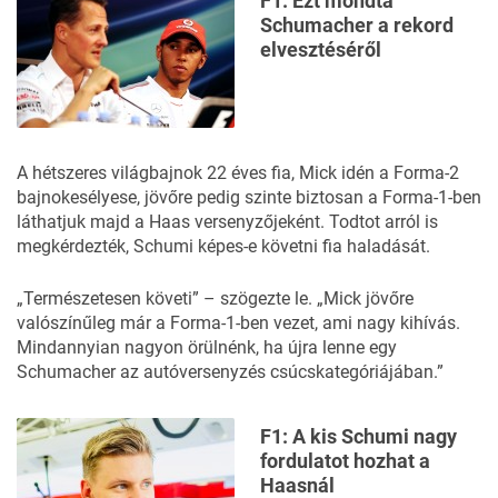
F1: Ezt mondta
Schumacher a rekord
elvesztéséről
A hétszeres világbajnok 22 éves fia, Mick idén a Forma-2
bajnokesélyese, jövőre pedig szinte biztosan a Forma-1-ben
láthatjuk majd a Haas versenyzőjeként. Todtot arról is
megkérdezték, Schumi képes-e követni fia haladását.
„Természetesen követi” – szögezte le. „Mick jövőre
valószínűleg már a Forma-1-ben vezet, ami nagy kihívás.
Mindannyian nagyon örülnénk, ha újra lenne egy
Schumacher az autóversenyzés csúcskategóriájában.”
F1: A kis Schumi nagy
fordulatot hozhat a
Haasnál