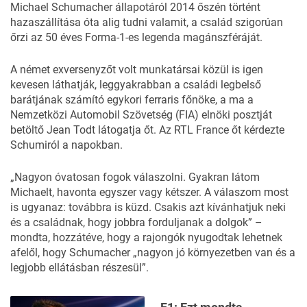
Michael Schumacher állapotáról 2014 őszén történt
hazaszállítása óta alig tudni valamit, a család szigorúan
őrzi az 50 éves Forma-1-es legenda magánszféráját.
A német exversenyzőt volt munkatársai közül is igen
kevesen láthatják, leggyakrabban a családi legbelső
barátjának számító egykori ferraris főnöke, a ma a
Nemzetközi Automobil Szövetség (FIA) elnöki posztját
betöltő Jean Todt látogatja őt. Az RTL France őt kérdezte
Schumiról a napokban.
„Nagyon óvatosan fogok válaszolni. Gyakran látom
Michaelt, havonta egyszer vagy kétszer. A válaszom most
is ugyanaz: továbbra is küzd. Csakis azt kívánhatjuk neki
és a családnak, hogy jobbra forduljanak a dolgok” –
mondta, hozzátéve, hogy a rajongók nyugodtak lehetnek
afelől, hogy Schumacher „nagyon jó környezetben van és a
legjobb ellátásban részesül”.