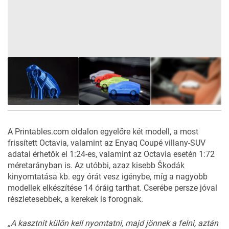
9
FOTÓ
A Printables.com oldalon egyelőre két modell, a most
frissített
Octavia
, valamint az
Enyaq Coupé
villany-SUV
adatai érhetők el 1:24-es, valamint az Octavia esetén
1:72
méretarányban
is. Az utóbbi, azaz kisebb Škodák
kinyomtatása kb. egy órát vesz igénybe, míg a nagyobb
modellek elkészítése 14 óráig tarthat. Cserébe persze jóval
részletesebbek, a kerekek is forognak.
„A kasztnit külön kell nyomtatni, majd jönnek a felni, aztán