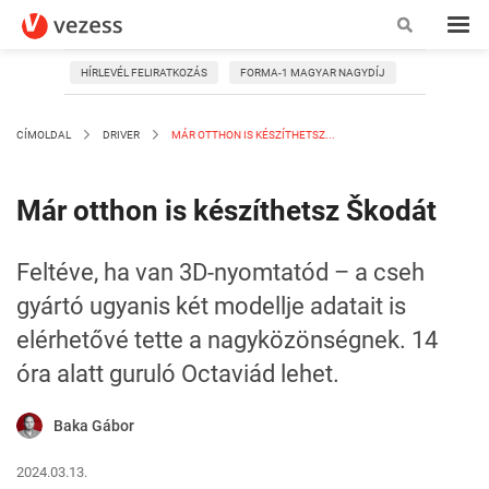
HÍRLEVÉL FELIRATKOZÁS
FORMA-1 MAGYAR NAGYDÍJ
CÍMOLDAL
DRIVER
MÁR OTTHON IS KÉSZÍTHETSZ...
Már otthon is készíthetsz Škodát
Feltéve, ha van 3D-nyomtatód – a cseh
gyártó ugyanis két modellje adatait is
elérhetővé tette a nagyközönségnek. 14
óra alatt guruló Octaviád lehet.
Baka Gábor
2024.03.13.