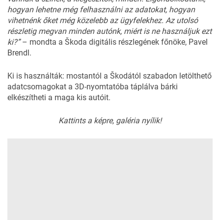
hogyan lehetne még felhasználni az adatokat, hogyan
vihetnénk őket még közelebb az ügyfelekhez. Az utolsó
részletig megvan minden autónk, miért is ne használjuk ezt
ki?”
– mondta a Škoda digitális részlegének főnöke, Pavel
Brendl.
Ki is használták: mostantól a Škodától szabadon letölthető
adatcsomagokat a 3D-nyomtatóba táplálva bárki
elkészítheti a maga kis autóit.
Kattints a képre, galéria nyílik!