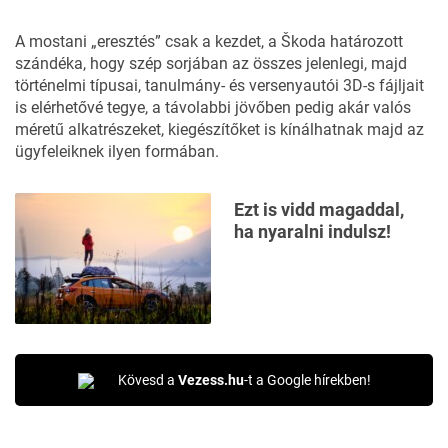
A mostani „eresztés” csak a kezdet, a Škoda határozott
szándéka, hogy szép sorjában az összes jelenlegi, majd
történelmi típusai, tanulmány- és versenyautói 3D-s fájljait
is elérhetővé tegye, a távolabbi jövőben pedig akár valós
méretű alkatrészeket, kiegészítőket is kínálhatnak majd az
ügyfeleiknek ilyen formában.
Ezt is vidd magaddal,
ha nyaralni indulsz!
Kövesd a
Vezess.hu
-t a Google hírekben!