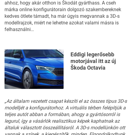
ahhoz, hogy akár otthon is Škodát gyárthass. A cseh
márka online konfigurátorain dolgozó szakembereknek
kedves ötlete támadt, ha már úgyis megvannak a 3D-s
modellrajzok, miért ne lehetne azokat valami másra is
felhasználni…
Eddigi legerősebb
motorjával itt az új
Škoda Octavia
„Az általam vezetett csapat készíti el az összes típus 3D-s
modelljét a konfigurátorhoz. A virtuális térben felépítjük a
teljes autót abban a formában, ahogy a gyártósorról is
legurul, így a vásárlók realisztikus képek kaphatnak az
általuk választott összeállításról. A 3D-s modellünkön ott
vannak a színek, a kiegészítők, minden. Elgondolkodtunk,