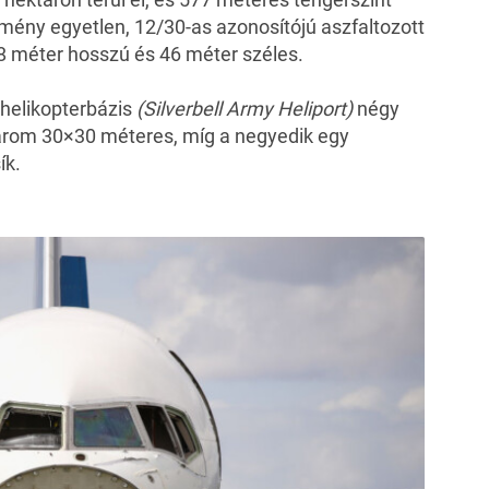
tmény egyetlen, 12/30-as azonosítójú aszfaltozott
88 méter hosszú és 46 méter széles.
i helikopterbázis
(Silverbell Army Heliport)
négy
három 30×30 méteres, míg a negyedik egy
ík.