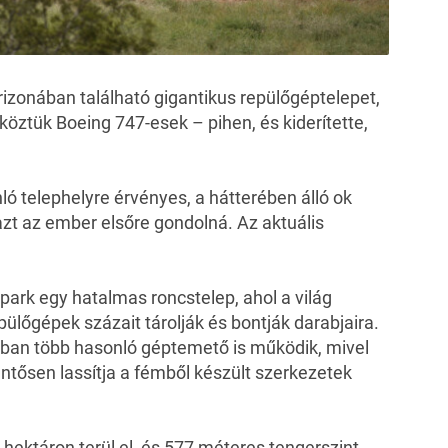
izonában található gigantikus repülőgéptelepet,
öztük Boeing 747-esek – pihen, és kiderítette,
ó telephelyre érvényes, a hátterében álló ok
zt az ember elsőre gondolná. Az aktuális
rpark
egy hatalmas roncstelep, ahol a világ
pülőgépek százait tárolják és bontják darabjaira.
ban több hasonló géptemető is működik, mivel
lentősen lassítja a fémből készült szerkezetek
hektáron terül el, és 577 méteres tengerszint