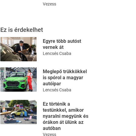
Vezess
Ez is érdekelhet
Egyre több autóst
vernek át
Lencsés Csaba
Meglepő trükkökkel
is spórol a magyar
autóipar
Lencsés Csaba
Ez történik a
testünkkel, amikor
nyaralni megyünk és
órákon át ülünk az
autóban
Vezess