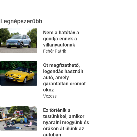
Legnépszerűbb
Nem a hatótáv a
gondja ennek a
villanyautónak
Fehér Patrik
Öt megfizethető,
legendás használt
autó, amely
garantáltan örömöt
okoz
Vezess
Ez történik a
testünkkel, amikor
nyaralni megyünk és
órákon át ülünk az
autóban