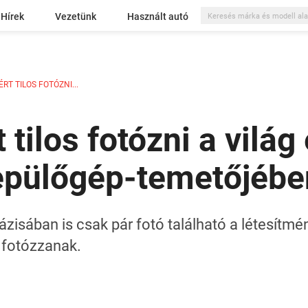
Hírek
Vezetünk
Használt autó
ÉRT TILOS FOTÓZNI...
 tilos fotózni a világ
epülőgép-temetőjébe
isában is csak pár fotó található a létesítmén
 fotózzanak.