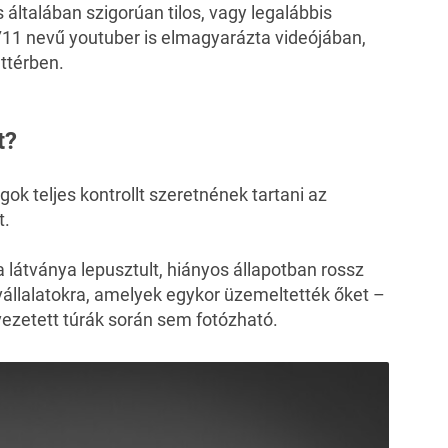
 általában szigorúan tilos, vagy legalábbis
711 nevű youtuber is elmagyarázta videójában,
ttérben.
t?
ok teljes kontrollt szeretnének tartani az
t.
 látványa lepusztult, hiányos állapotban rossz
vállalatokra, amelyek egykor üzemeltették őket –
vezetett túrák során sem fotózható.