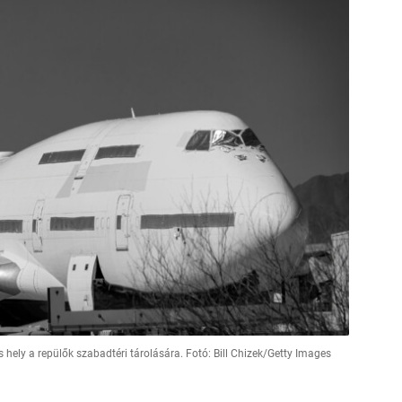
 hely a repülők szabadtéri tárolására. Fotó: Bill Chizek/Getty Images