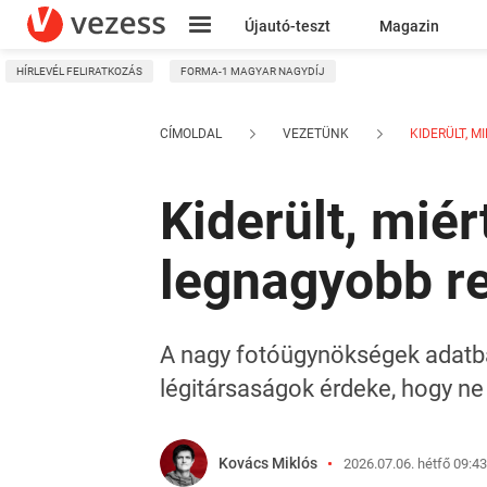
Újautó-teszt
Magazin
HÍRLEVÉL FELIRATKOZÁS
FORMA-1 MAGYAR NAGYDÍJ
Kresz
CÍMOLDAL
VEZETÜNK
KIDERÜLT, MI
Kiderült, miért
legnagyobb r
A nagy fotóügynökségek adatbáz
légitársaságok érdeke, hogy ne
Kovács Miklós
2026.07.06. hétfő 09:43