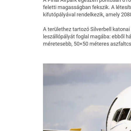
feletti magasságban fekszik. A létesí
kifutópályával rendelkezik, amely 20
A területhez tartozó Silverbell katona
leszállópályát foglal magába: ebből 
méretesebb, 50×50 méteres aszfaltcs