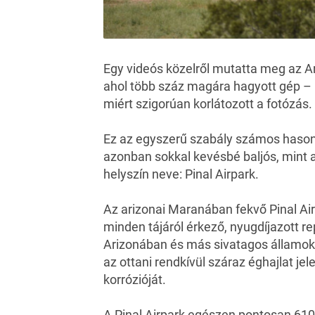
Egy videós közelről mutatta meg az Ar
ahol több száz magára hagyott gép – k
miért szigorúan korlátozott a fotózás.
Ez az egyszerű szabály számos hasonl
azonban sokkal kevésbé baljós, mint a
helyszín neve: Pinal Airpark.
Az arizonai Maranában fekvő
Pinal Ai
minden tájáról érkező, nyugdíjazott re
Arizonában és más sivatagos államok
az ottani rendkívül száraz éghajlat je
korrózióját.
A Pinal Airpark egészen pontosan 610 