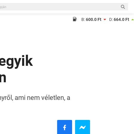
B:
600.0 Ft
D:
664.0 Ft
 egyik
n
yről, ami nem véletlen, a