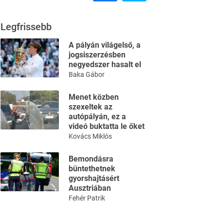
Legfrissebb
A pályán világelső, a
jogsiszerzésben
negyedszer hasalt el
Baka Gábor
Menet közben
szexeltek az
autópályán, ez a
videó buktatta le őket
Kovács Miklós
Bemondásra
büntethetnek
gyorshajtásért
Ausztriában
Fehér Patrik