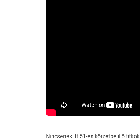
Nincsenek itt 51-es körzetbe illő titkok