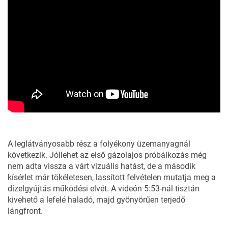
A leglátványosabb rész a folyékony üzemanyagnál
következik. Jóllehet az első gázolajos próbálkozás még
nem adta vissza a várt vizuális hatást, de a második
kísérlet már tökéletesen, lassított felvételen mutatja meg a
dízelgyújtás működési elvét. A videón 5:53-nál tisztán
kivehető a lefelé haladó, majd gyönyörűen terjedő
lángfront.