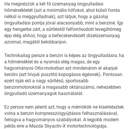
Ha megnézzük a két fő üzemanyag öngyulladási
hőmérsékletét (azt a minimális hőfokot, ahol külső forrás
nélkül is meggyulladnak), azt látjuk, hogy a gázolaj
öngyulladási pontja jóval alacsonyabb, mint a benziné. Így
egy hengerbe zárt, a sűrítéstől felforrósodott levegőtömeg
épp elég ahhoz, hogy a befecskendezett dízelüzemanyag
azonnal, magától belobbanjon.
Technikailag persze a benzin is képes az öngyulladásra, ha
a hőmérséklet és a nyomás elég magas, de egy
hagyományos Otto-motorban ezt mindenáron el akarjuk
kerülni (ezt hívjuk pusztító kopogásos égésnek). Pontosan
ezért írják elő a nagy sűrítésű, sportosabb
benzinmotoroknál a magasabb oktánszámú, nehezebben
öngyulladó üzemanyagok használatát.
Ez persze nem jelenti azt, hogy a mérnökök ne kísérleteztek
volna a benzin kompressziógyújtásos felhasználásával,
felrúgva a hagyományos szabályokat. A legjobb modern
példa erre a Mazda Skyactiv-X motortechnológiája.