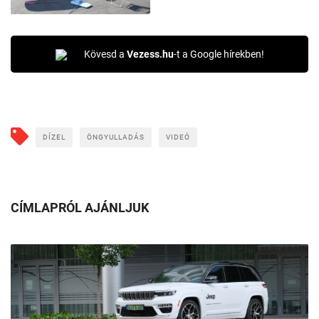
Kövesd a
Vezess.hu
-t a Google hírekben!
DÍZEL
ÖNGYULLADÁS
VIDEÓ
CÍMLAPRÓL AJÁNLJUK