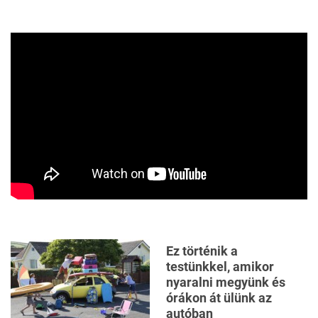
Ez történik a
testünkkel, amikor
nyaralni megyünk és
órákon át ülünk az
autóban