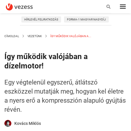
HÍRLEVÉL FELIRATKOZÁS
FORMA-1 MAGYAR NAGYDÍJ
CÍMOLDAL
VEZETÜNK
ÍGY MŰKÖDIK VALÓJÁBAN A...
Így működik valójában a
dízelmotor!
Egy végtelenül egyszerű, átlátszó
eszközzel mutatják meg, hogyan kel életre
a nyers erő a kompresszión alapuló gyújtás
révén.
Kovács Miklós