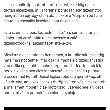
Ha a vizuális típusok táborát erősíted, és eddig nehezen
tudtad elképzelni, mi is történik pontosan egy dízelmotor
hengerében egy-egy ütem alatt, akkor a Warped YouTube-
csatorna zseniális kísérlete pont neked szól.
Ez a szemléltetőeszköz extrém, 25:1-es sűrítési arányra
képes, ami egyáltalán nincs messze a valódi
dízelmotoroknál alkalmazott értékektől.
Mivel az oxigén adott a hengerben, a brutális sűrítés pedig
hatalmas hőt termel, már csak a megfelelő tüzelőanyagra
van szükség a robbanáshoz. Izgalmas történelmi adalék,
hogy a kísérletben először használt elszenesített pamut
erősen rímel Rudolf Diesel legkorábbi, szénporral végzett
kísérleteire, amelyek hosszú és rögös úton végül elvezettek
a ma ismert modern dízelmotorokig. Szerencsére a videós
hamar átvált a pamutról a valódi gázolajra.