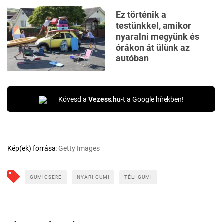
Ez történik a
testünkkel, amikor
nyaralni megyünk és
órákon át ülünk az
autóban
Kövesd a
Vezess.hu
-t a Google hírekben!
Kép(ek) forrása:
Getty Images
GUMICSERE
NYÁRI GUMI
TÉLI GUMI