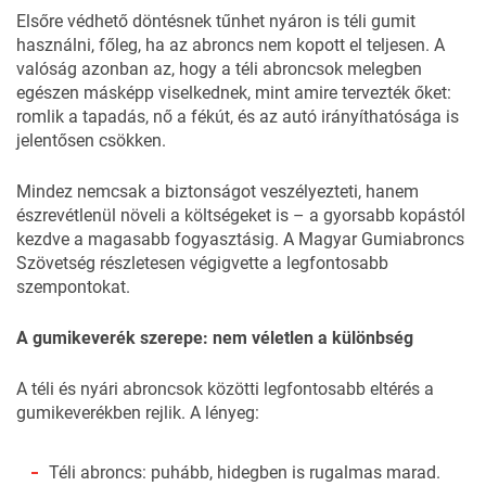
Elsőre védhető döntésnek tűnhet nyáron is téli gumit
használni, főleg, ha az abroncs nem kopott el teljesen. A
valóság azonban az, hogy a téli abroncsok melegben
egészen másképp viselkednek, mint amire tervezték őket:
romlik a tapadás, nő a fékút, és az autó irányíthatósága is
jelentősen csökken.
Mindez nemcsak a biztonságot veszélyezteti, hanem
észrevétlenül növeli a költségeket is – a gyorsabb kopástól
kezdve a magasabb fogyasztásig. A
Magyar Gumiabroncs
Szövetség
részletesen végigvette a legfontosabb
szempontokat.
A gumikeverék szerepe: nem véletlen a különbség
A téli és nyári abroncsok közötti legfontosabb eltérés a
gumikeverékben rejlik. A lényeg:
Téli abroncs: puhább, hidegben is rugalmas marad.