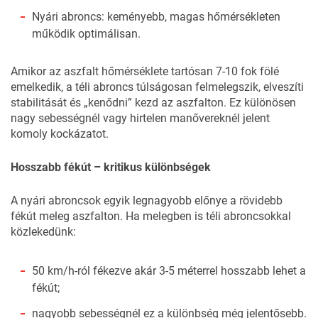
Nyári abroncs: keményebb, magas hőmérsékleten
működik optimálisan.
Amikor az aszfalt hőmérséklete tartósan 7-10 fok fölé
emelkedik, a téli abroncs túlságosan felmelegszik, elveszíti
stabilitását és „kenődni” kezd az aszfalton. Ez különösen
nagy sebességnél vagy hirtelen manővereknél jelent
komoly kockázatot.
Hosszabb fékút – kritikus különbségek
A nyári abroncsok egyik legnagyobb előnye a rövidebb
fékút meleg aszfalton. Ha melegben is téli abroncsokkal
közlekedünk:
50 km/h-ról fékezve akár 3-5 méterrel hosszabb lehet a
fékút;
nagyobb sebességnél ez a különbség még jelentősebb.