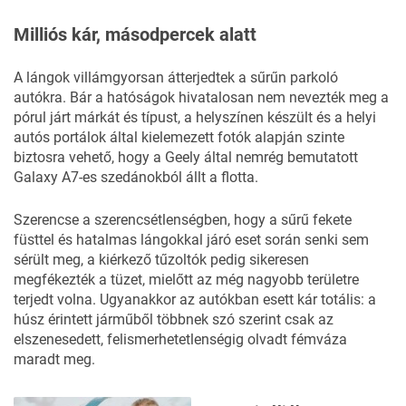
Milliós kár, másodpercek alatt
A lángok villámgyorsan átterjedtek a sűrűn parkoló
autókra. Bár a hatóságok hivatalosan nem nevezték meg a
pórul járt márkát és típust, a helyszínen készült és a helyi
autós portálok által kielemezett fotók alapján szinte
biztosra vehető, hogy a Geely által nemrég bemutatott
Galaxy A7-es szedánokból állt a flotta.
Szerencse a szerencsétlenségben, hogy a sűrű fekete
füsttel és hatalmas lángokkal járó eset során senki sem
sérült meg, a kiérkező tűzoltók pedig sikeresen
megfékezték a tüzet, mielőtt az még nagyobb területre
terjedt volna. Ugyanakkor az autókban esett kár totális: a
húsz érintett járműből többnek szó szerint csak az
elszenesedett, felismerhetetlenségig olvadt fémváza
maradt meg.