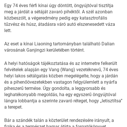
Egy 74 éves férfi kínai úgy döntött, öngyújtóval tisztítja
meg a járdát a sétáját zavaró pihéktől. A szél azonban
közbeszólt, a végeredmény pedig egy katasztrofális
tűzvész és húsz, átadásra váró autó elszenesedett váza
lett.
Az eset a kínai Liaoning tartományban található Dalian
városának Ganjingzi kerületében történt.
A helyi hatóságok tájékoztatása és az internetre felkerült
felvételek alapján egy Vang (Wang) vezetéknevű, 74 éves
helyi lakos sétálgatás közben megelégelte, hogy a járdán
és a pihenőövezetekben vastagon felgyülemlett a nyárfa
piheszerű termése. Úgy gondolta, a leggyorsabb és
leghatékonyabb megoldás, ha egy egyszerű öngyújtóval
lángra lobbantja a szerinte zavaró réteget, hogy „letisztítsa”
a terepet.
Bár a szándék talán a közterület rendezésére irányult, a
fizika és a természet hamar átírta a forgatókönyvet.