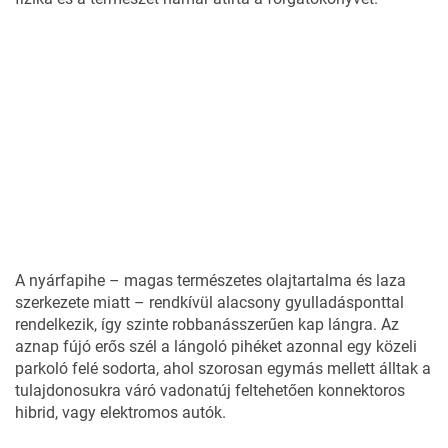
Videólejátszó
Media error: Format(s) not supported or source(s) not found
Fájl letöltése: https://s.fishki.net/upload/post/2026/06/02/5053286/park_2.mp4?_=1
A nyárfapihe – magas természetes olajtartalma és laza
szerkezete miatt – rendkívül alacsony gyulladásponttal
rendelkezik, így szinte robbanásszerűen kap lángra. Az
aznap fújó erős szél a lángoló pihéket azonnal egy közeli
parkoló felé sodorta, ahol szorosan egymás mellett álltak a
tulajdonosukra váró vadonatúj feltehetően konnektoros
hibrid, vagy elektromos autók.