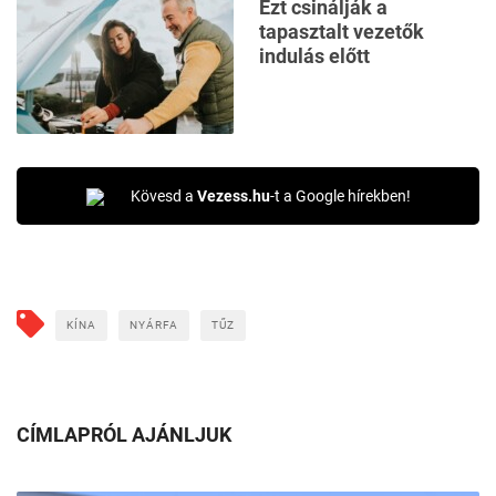
Ezt csinálják a
tapasztalt vezetők
indulás előtt
Kövesd a
Vezess.hu
-t a Google hírekben!
KÍNA
NYÁRFA
TŰZ
CÍMLAPRÓL AJÁNLJUK