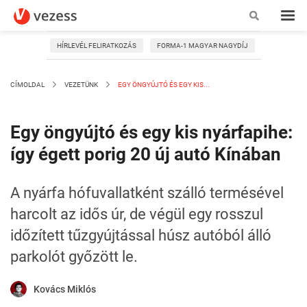
HÍRLEVÉL FELIRATKOZÁS
FORMA-1 MAGYAR NAGYDÍJ
CÍMOLDAL
VEZETÜNK
EGY ÖNGYÚJTÓ ÉS EGY KIS...
Egy öngyújtó és egy kis nyárfapihe:
így égett porig 20 új autó Kínában
A nyárfa hófuvallatként szálló termésével
harcolt az idős úr, de végül egy rosszul
időzített tűzgyújtással húsz autóból álló
parkolót győzött le.
Kovács Miklós