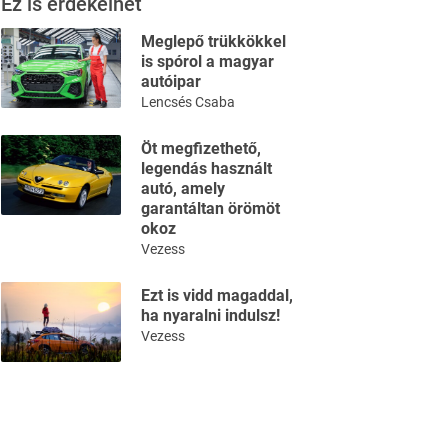
Ez is érdekelhet
Meglepő trükkökkel
is spórol a magyar
autóipar
Lencsés Csaba
Öt megfizethető,
legendás használt
autó, amely
garantáltan örömöt
okoz
Vezess
Ezt is vidd magaddal,
ha nyaralni indulsz!
Vezess