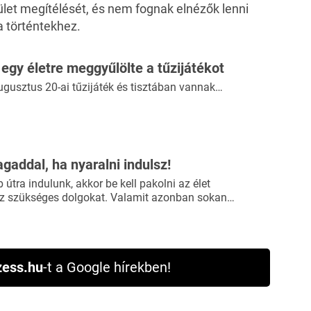
ület megítélését, és nem fognak elnézők lenni
a történtekhez.
 egy életre meggyűlölte a tűzijátékot
gusztus 20-ai tűzijáték és tisztában vannak…
agaddal, ha nyaralni indulsz!
útra indulunk, akkor be kell pakolni az élet
 szükséges dolgokat. Valamit azonban sokan…
ess.hu
-t a Google hírekben!