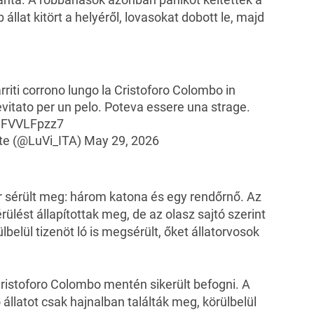
 állat kitört a helyéről, lovasokat dobott le, majd
riti corrono lungo la Cristoforo Colombo in
vitato per un pelo. Poteva essere una strage.
/yFVVLFpzz7
te (@LuVi_ITA)
May 29, 2026
sérült meg: három katona és egy rendőrnő. Az
ülést állapítottak meg, de az olasz sajtó szerint
lbelül tizenöt ló is megsérült, őket állatorvosok
ristoforo Colombo mentén sikerült befogni. A
állatot csak hajnalban találták meg, körülbelül