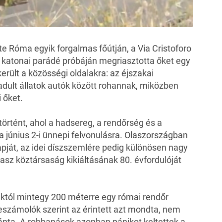
e Róma egyik forgalmas főútján, a Via Cristoforo
katonai parádé próbáján megriasztotta őket egy
lkerült a közösségi oldalakra: az éjszakai
adult állatok autók között rohannak, miközben
 őket.
örtént, ahol a hadsereg, a rendőrség és a
 június 2-i ünnepi felvonulásra. Olaszországban
pját, az idei díszszemlére pedig különösen nagy
lasz köztársaság kikiáltásának 80. évfordulóját
vaktól mintegy 200 méterre egy római rendőr
beszámolók szerint az érintett azt mondta, nem
szánta. A robbanások azonban pánikot keltettek a