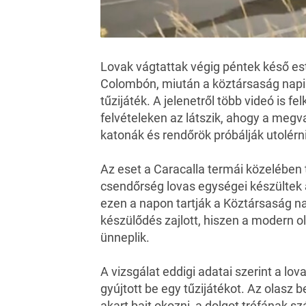
Lovak vágtattak végig péntek késő est
Colombón, miután a köztársaság napi 
tűzijáték. A jelenetről több videó is fe
felvételeken az látszik, ahogy a megv
katonák és rendőrök próbálják utolérni
Az eset a
Caracalla termái
közelében t
csendőrség lovas egységei készültek a
ezen a napon tartják a Köztársaság na
készülődés zajlott, hiszen a modern o
ünneplik.
A vizsgálat eddigi adatai szerint a lo
gyújtott be egy
tűzijátékot
. Az olasz 
akart bajt okozni, a dolgot tréfának 