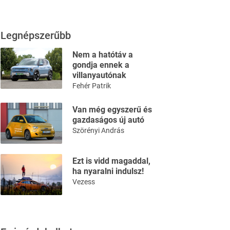
Legnépszerűbb
Nem a hatótáv a
gondja ennek a
villanyautónak
Fehér Patrik
Van még egyszerű és
gazdaságos új autó
Szörényi András
Ezt is vidd magaddal,
ha nyaralni indulsz!
Vezess