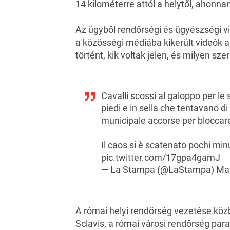
14 kilométerre attól a helytől, ahonna
Az ügyből rendőrségi és ügyészségi vi
a közösségi médiába kikerült videók a
történt, kik voltak jelen, és milyen sz
Cavalli scossi al galoppo per le 
piedi e in sella che tentavano di 
municipale accorse per bloccare i
Il caos si è scatenato pochi mi
pic.twitter.com/17gpa4gamJ
— La Stampa (@LaStampa)
May
A római helyi rendőrség vezetése közb
Sclavis, a római városi rendőrség par