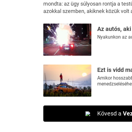
mondta: az ügy súlyosan rontja a test
azokkal szemben, akiknek közük volt 
Az autós, aki
Nyakunkon az au
Ezt is vidd m
Amikor hosszabb 
menedzseléséhez
Kövesd a
Vez