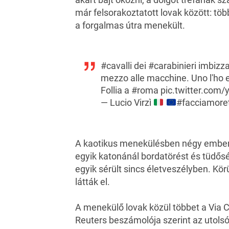
már felsorakoztatott lovak között: több
a forgalmas útra menekült.
#cavalli
dei
#carabinieri
imbizzar
mezzo alle macchine. Uno l'ho e
Follia a
#roma
pic.twitter.com
— Lucio Virzì
#facciamore
A kaotikus menekülésben négy ember 
egyik katonánál bordatörést és tüdősér
egyik sérült sincs életveszélyben. Körü
látták el.
A menekülő lovak közül többet a Via C
Reuters beszámolója szerint az utolsó 