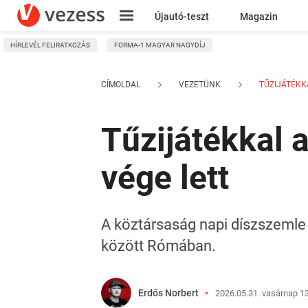
Újautó-teszt
Magazin
HÍRLEVÉL FELIRATKOZÁS
FORMA-1 MAGYAR NAGYDÍJ
Kresz
CÍMOLDAL
VEZETÜNK
TŰZIJÁTÉKKA
Tűzijátékkal a
vége lett
A köztársaság napi díszszemle 
között Rómában.
Erdős Norbert
2026.05.31. vasárnap 1