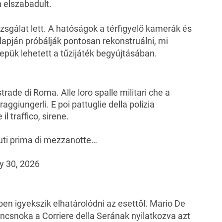
n elszabadult.
zsgálat lett. A hatóságok a térfigyelő kamerák és
lapján próbálják pontosan rekonstruálni, mi
erepük lehetett a tűzijáték begyújtásában.
strade di Roma. Alle loro spalle militari che a
raggiungerli. E poi pattuglie della polizia
l traffico, sirene.
nuti prima di mezzanotte…
 30, 2026
en igyekszik elhatárolódni az esettől. Mario De
ancsnoka a Corriere della Serának nyilatkozva azt