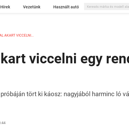
Hírek
Vezetünk
Használt autó
L AKART VICCELNI...
kart viccelni egy ren
próbáján tört ki káosz: nagyjából harminc ló v
3:44