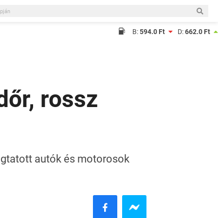
B:
594.0 Ft
D:
662.0 Ft
dőr, rossz
ágtatott autók és motorosok