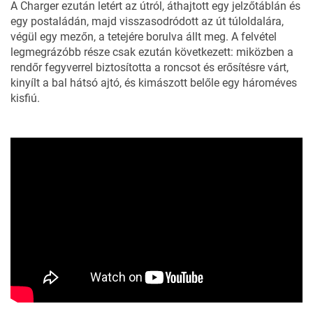
A Charger ezután letért az útról, áthajtott egy jelzőtáblán és
egy postaládán, majd visszasodródott az út túloldalára,
végül egy mezőn, a tetejére borulva állt meg. A felvétel
legmegrázóbb része csak ezután következett: miközben a
rendőr fegyverrel biztosította a roncsot és erősítésre várt,
kinyílt a bal hátsó ajtó, és kimászott belőle egy hároméves
kisfiú.