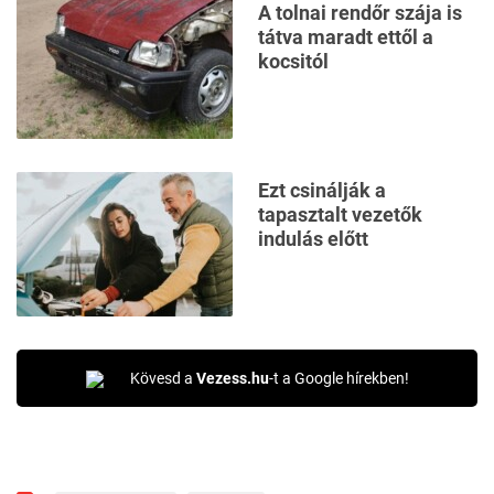
A tolnai rendőr szája is
tátva maradt ettől a
kocsitól
Ezt csinálják a
tapasztalt vezetők
indulás előtt
Kövesd a
Vezess.hu
-t a Google hírekben!