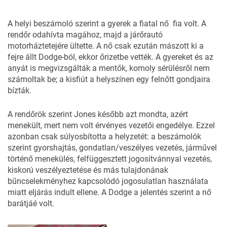
A helyi beszámoló szerint a gyerek a fiatal nő fia volt. A
rendőr odahívta magához, majd a járőrautó
motorháztetejére ültette. A nő csak ezután mászott ki a
fejre állt Dodge-ból, ekkor őrizetbe vették. A gyereket és az
anyát is megvizsgálták a mentők, komoly sérülésről nem
számoltak be; a kisfiút a helyszínen egy felnőtt gondjaira
bízták.
A rendőrök szerint Jones később azt mondta, azért
menekült, mert nem volt érvényes vezetői engedélye. Ezzel
azonban csak súlyosbította a helyzetét: a beszámolók
szerint gyorshajtás, gondatlan/veszélyes vezetés, járművel
történő menekülés, felfüggesztett jogosítvánnyal vezetés,
kiskorú veszélyeztetése és más tulajdonának
bűncselekményhez kapcsolódó jogosulatlan használata
miatt eljárás indult ellene. A Dodge a jelentés szerint a nő
barátjáé volt.