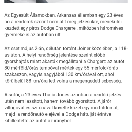
Az Egyesült Államokban, Arkansas államban egy 23 éves
nő a rendőrök szerint nem állt meg jelzésükre, menekülni
kezdett egy piros Dodge Chargerrel, miközben hároméves
gyermeke is az autóban ült.
Az eset május 2-án, délután történt Joiner közelében, a 118-
as úton. A helyi rendőrség jelentése szerint előbb
gyorshajtás miatt akarták megállítani a Chargert: az autót
80 mérföld/órás tempóval mérték egy 55 mérföld/órás
szakaszon, vagyis nagyjából 130 km/órával ott, ahol
körülbelül 88 km/óra lett volna a megengedett sebesség.
A sofőr, a 23 éves Thalia Jones azonban a rendőri jelzés
után nem lassított, hanem tovább gyorsított. A járőr
villogóval és szirénával követte közel egy mérföldön át,
majd a rendőrautó elejével a Dodge hátulját érintve
kibillentette az autót az irányból.