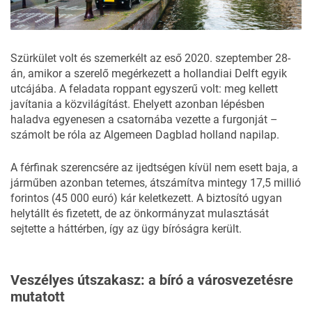
Szürkület volt és szemerkélt az eső 2020. szeptember 28-
án, amikor a szerelő megérkezett a hollandiai Delft egyik
utcájába. A feladata roppant egyszerű volt: meg kellett
javítania a közvilágítást. Ehelyett azonban lépésben
haladva egyenesen a csatornába vezette a furgonját –
számolt be róla az
Algemeen Dagblad
holland napilap.
A férfinak szerencsére az ijedtségen kívül nem esett baja, a
járműben azonban tetemes, átszámítva mintegy 17,5 millió
forintos (45 000 euró) kár keletkezett. A biztosító ugyan
helytállt és fizetett, de az önkormányzat mulasztását
sejtette a háttérben, így az ügy bíróságra került.
Veszélyes útszakasz: a bíró a városvezetésre
mutatott