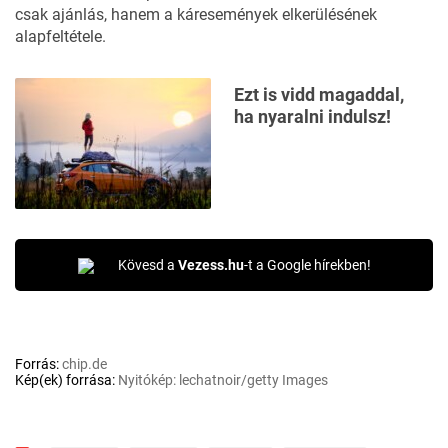
csak ajánlás, hanem a káresemények elkerülésének
alapfeltétele.
Ezt is vidd magaddal,
ha nyaralni indulsz!
Kövesd a
Vezess.hu
-t a Google hírekben!
Forrás:
chip.de
Kép(ek) forrása:
Nyitókép: lechatnoir/getty Images