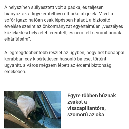
A helyszínen süllyesztett volt a padka, és teljesen
hiányoztak a figyelemfelhívó útburkolati jelek. Mivel a
sofőr igazolhatóan csak lépésben haladt, a biztosító
érvelése szerint az önkormányzat egyértelműen „veszélyes
közlekedési helyzetet teremtett, és nem tett semmit annak
elhárítására”.
A legmegdöbbentőbb részlet az ügyben, hogy hét hónappal
korábban egy kísértetiesen hasonló baleset történt
ugyanitt, a város mégsem lépett az érdemi biztonság
érdekében.
Egyre többen húznak
zsákot a
visszapillantóra,
szomorú az oka