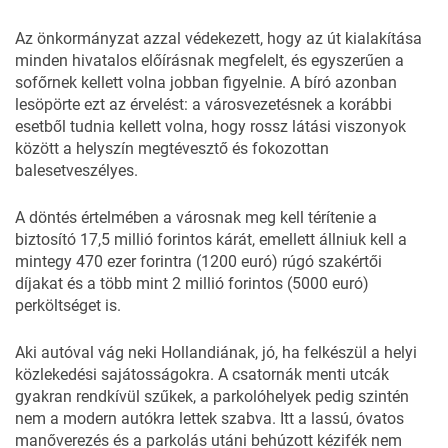
Az önkormányzat azzal védekezett, hogy az út kialakítása
minden hivatalos előírásnak megfelelt, és egyszerűen a
sofőrnek kellett volna jobban figyelnie. A bíró azonban
lesöpörte ezt az érvelést: a városvezetésnek a korábbi
esetből tudnia kellett volna, hogy rossz látási viszonyok
között a helyszín megtévesztő és fokozottan
balesetveszélyes.
A döntés értelmében a városnak meg kell térítenie a
biztosító 17,5 millió forintos kárát, emellett állniuk kell a
mintegy 470 ezer forintra (1200 euró) rúgó szakértői
díjakat és a több mint 2 millió forintos (5000 euró)
perköltséget is.
Aki autóval vág neki Hollandiának, jó, ha felkészül a helyi
közlekedési sajátosságokra. A csatornák menti utcák
gyakran rendkívül szűkek, a parkolóhelyek pedig szintén
nem a modern autókra lettek szabva. Itt a lassú, óvatos
manőverezés és a parkolás utáni behúzott kézifék nem