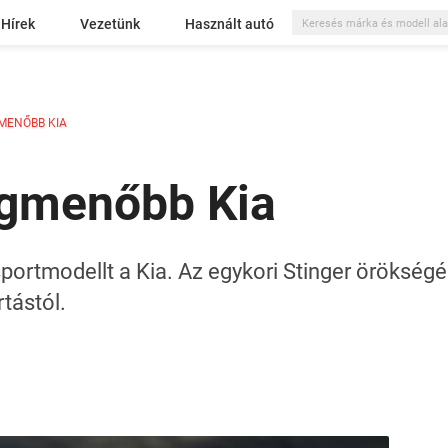
Hírek
Vezetünk
Használt autó
MENŐBB KIA
egmenőbb Kia
portmodellt a Kia. Az egykori Stinger örökség
rtástól.