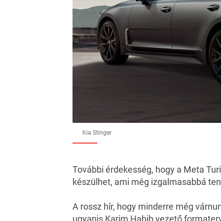
Kia Stinger
További érdekesség, hogy a Meta Turis
készülhet, ami még izgalmasabbá tenn
A rossz hír, hogy minderre még várnunk
ugyanis Karim Habib vezető formater