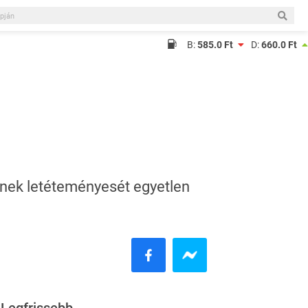
B:
585.0 Ft
D:
660.0 Ft
ének letéteményesét egyetlen