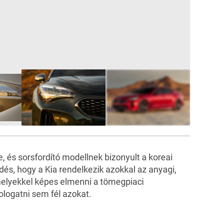
9
FOTÓ
, és sorsfordító modellnek bizonyult a koreai
dés, hogy a Kia rendelkezik azokkal az anyagi,
melyekkel képes elmenni a tömegpiaci
ologatni sem fél azokat.