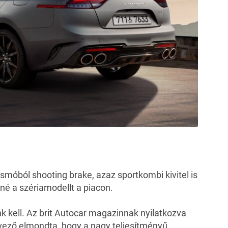
móból shooting brake, azaz sportkombi kivitel is
é a szériamodellt a piacon.
 kell. Az brit
Autocar
magazinnak nyilatkozva
vező elmondta, hogy a nagy teljesítményű