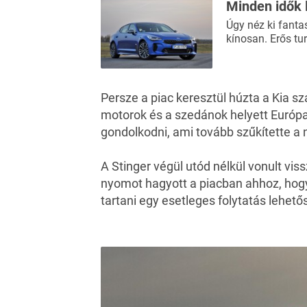
Minden idők 
Úgy néz ki fanta
kínosan. Erős t
Persze a piac keresztül húzta a Kia s
motorok és a szedánok helyett Európa
gondolkodni, ami tovább szűkítette a n
A Stinger végül utód nélkül vonult vis
nyomot hagyott a piacban ahhoz, hog
tartani egy esetleges folytatás lehető