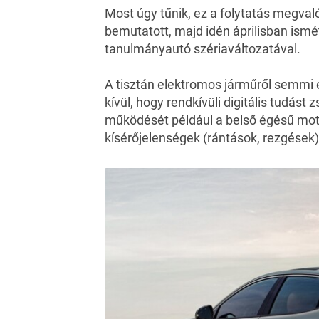
Most úgy tűnik, ez a folytatás megva
bemutatott, majd idén
áprilisban ismé
tanulmányautó szériaváltozatával.
A tisztán elektromos járműről semmi 
kívül, hogy rendkívüli digitális tudást
működését például a belső égésű mo
kísérőjelenségek (rántások, rezgések) 