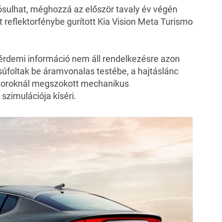
lósulhat, méghozzá az először
tavaly év végén
t
reflektorfénybe gurított Kia Vision Meta Turismo
érdemi információ nem áll rendelkezésre azon
 zsúfoltak be áramvonalas testébe, a hajtáslánc
toroknál megszokott mechanikus
szimulációja kíséri.