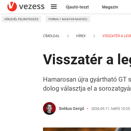
Újautó-teszt
Magazin
HÍRLEVÉL FELIRATKOZÁS
FORMA-1 MAGYAR NAGYDÍJ
Kresz
CÍMOLDAL
HÍREK
VISSZATÉR A LEG
Visszatér a l
Hamarosan újra gyártható GT s
dolog választja el a sorozatgyá
Svékus Gergő
2026.05.11. hétfő 10:25