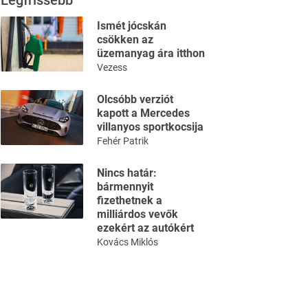
Legfrissebb
Ismét jócskán
csökken az
üzemanyag ára itthon
Vezess
Olcsóbb verziót
kapott a Mercedes
villanyos sportkocsija
Fehér Patrik
Nincs határ:
bármennyit
fizethetnek a
milliárdos vevők
ezekért az autókért
Kovács Miklós