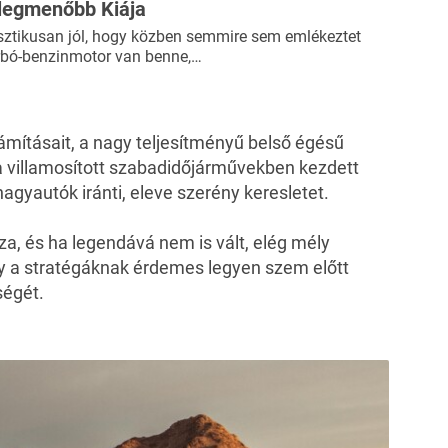
legmenőbb Kiája
sztikusan jól, hogy közben semmire sem emlékeztet
urbó-benzinmotor van benne,…
zámításait, a nagy teljesítményű belső égésű
 villamosított szabadidőjárművekben kezdett
agyautók iránti, eleve szerény keresletet.
sza, és ha legendává nem is vált, elég mély
y a stratégáknak érdemes legyen szem előtt
ségét.