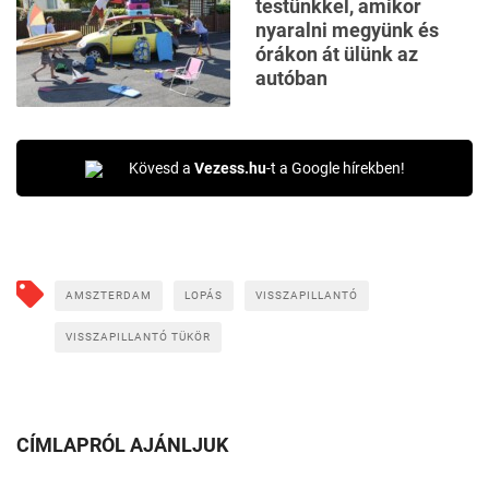
testünkkel, amikor
nyaralni megyünk és
órákon át ülünk az
autóban
Kövesd a
Vezess.hu
-t a Google hírekben!
AMSZTERDAM
LOPÁS
VISSZAPILLANTÓ
VISSZAPILLANTÓ TÜKÖR
CÍMLAPRÓL AJÁNLJUK