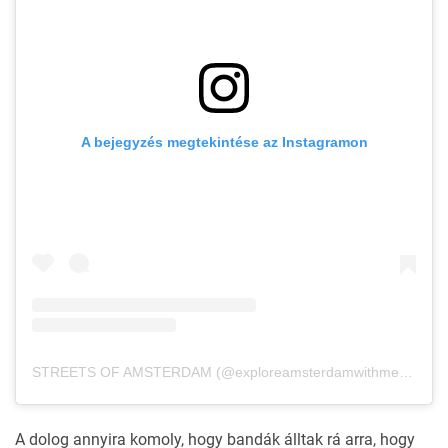
A bejegyzés megtekintése az Instagramon
STREETS OF AMSTERDAM (@exploreamsterdamwithme) által megosztott bejegyzés
A dolog annyira komoly, hogy bandák álltak rá arra, hogy