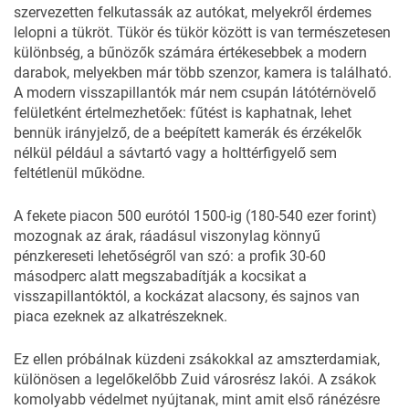
szervezetten felkutassák az autókat, melyekről érdemes
lelopni a tükröt. Tükör és tükör között is van természetesen
különbség, a bűnözők számára értékesebbek a modern
darabok, melyekben már több szenzor, kamera is található.
A modern visszapillantók már nem csupán látótérnövelő
felületként értelmezhetőek: fűtést is kaphatnak, lehet
bennük irányjelző, de a beépített kamerák és érzékelők
nélkül például a sávtartó vagy a holttérfigyelő sem
feltétlenül működne.
A fekete piacon 500 eurótól 1500-ig (180-540 ezer forint)
mozognak az árak, ráadásul viszonylag könnyű
pénzkereseti lehetőségről van szó: a profik 30-60
másodperc alatt megszabadítják a kocsikat a
visszapillantóktól, a kockázat alacsony, és sajnos van
piaca ezeknek az alkatrészeknek.
Ez ellen próbálnak küzdeni zsákokkal az amszterdamiak,
különösen a legelőkelőbb Zuid városrész lakói. A zsákok
komolyabb védelmet nyújtanak, mint amit első ránézésre