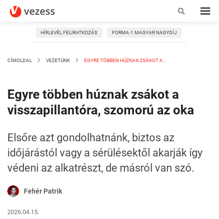
HÍRLEVÉL FELIRATKOZÁS
FORMA-1 MAGYAR NAGYDÍJ
CÍMOLDAL
VEZETÜNK
EGYRE TÖBBEN HÚZNAK ZSÁKOT A...
Egyre többen húznak zsákot a
visszapillantóra, szomorú az oka
Elsőre azt gondolhatnánk, biztos az
időjárástól vagy a sérülésektől akarják így
védeni az alkatrészt, de másról van szó.
Fehér Patrik
2026.04.15.