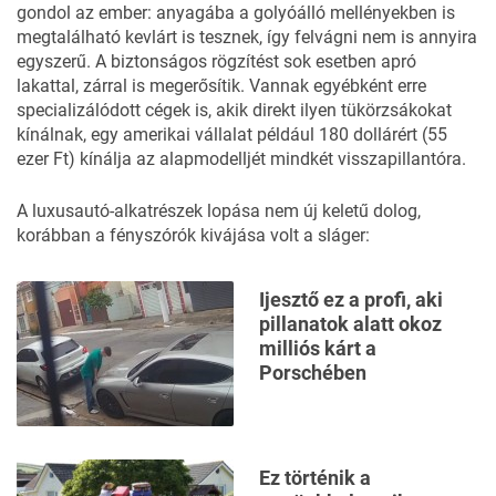
gondol az ember: anyagába a golyóálló mellényekben is
megtalálható kevlárt is tesznek, így felvágni nem is annyira
egyszerű. A biztonságos rögzítést sok esetben apró
lakattal, zárral is megerősítik. Vannak egyébként erre
specializálódott cégek is, akik direkt ilyen tükörzsákokat
kínálnak, egy amerikai vállalat például 180 dollárért (55
ezer Ft) kínálja az alapmodelljét mindkét visszapillantóra.
A luxusautó-alkatrészek lopása nem új keletű dolog,
korábban
a fényszórók kivájása volt a sláger:
Ijesztő ez a profi, aki
pillanatok alatt okoz
milliós kárt a
Porschében
Ez történik a